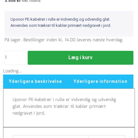
3.505
kr
inkl. moms
Uponor PE-kabelrør i rulle er indvendig og udvendig glat.
Anvendes som trækrør til kabler primært nedgravet i jord.
Uponor
På lager. Bestillinger inden kl. 14.00 leveres næste hverdag.
40
mm
Læg i kurv
SDR17
PE-
Loading...
kabelrør,
glat/glat,
Yderligere beskrivelse
Yderligere information
100
m,
Uponor PE-kabelrør i rulle er indvendig og udvendig
rød
glat. Anvendes som trækrør til kabler primært
antal
nedgravet i jord.