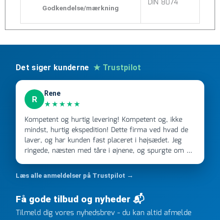
DIN 8074
Godkendelse/mærkning
Det siger kunderne
★ Trustpilot
Rene
R
★★★★★
Kompetent og hurtig levering! Kompetent og, ikke
mindst, hurtig ekspedition! Dette firma ved hvad de
laver, og har kunden fast placeret i højsædet. Jeg
ringede, næsten med tåre i øjnene, og spurgte om de
kunne levere en stor ordre, fordi Davidsen A/S ikke
kunne overholde en 2 måneder gammel aftale. Jeg
Læs alle anmeldelser på Trustpilot →
ringede onsdag kl 16, og min store ordre kom dagen
efter kl 6.45! Kan slet ikke få armene ned, og næste
Få gode tilbud og nyheder 📬
gang jeg skal bruge noget, vil jeg ringe til dem
Tilmeld dig vores nyhedsbrev - du kan altid afmelde
FØRST. De varmeste og venligste hilsner fra Rene