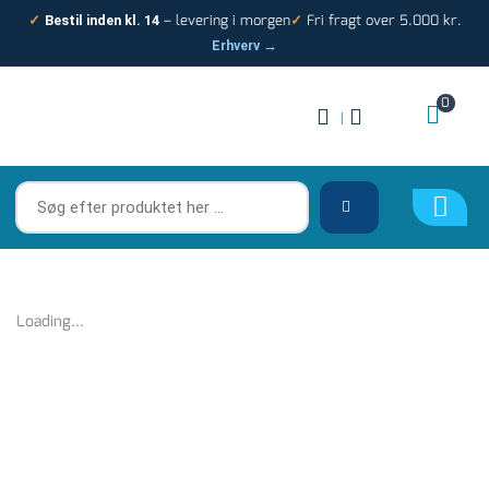
Gå
– levering i morgen
Fri fragt over 5.000 kr.
✓
Bestil inden kl. 14
✓
til
Erhverv →
indholdet
0
|
Søg
efter
produktet
her
…
Loading...