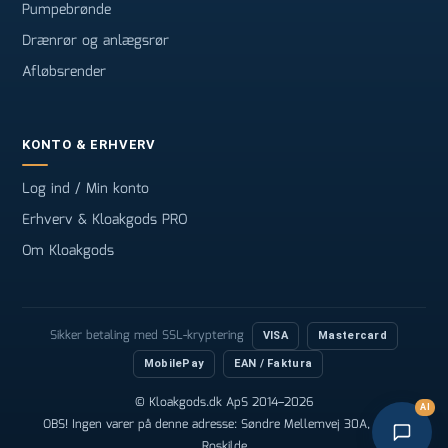
Pumpebrønde
Drænrør og anlægsrør
Afløbsrender
KONTO & ERHVERV
Log ind / Min konto
Erhverv & Kloakgods PRO
Om Kloakgods
Sikker betaling med SSL-kryptering
VISA
Mastercard
MobilePay
EAN / Faktura
© Kloakgods.dk ApS 2014–2026
AI
OBS! Ingen varer på denne adresse: Søndre Mellemvej 30A, 4000
Roskilde