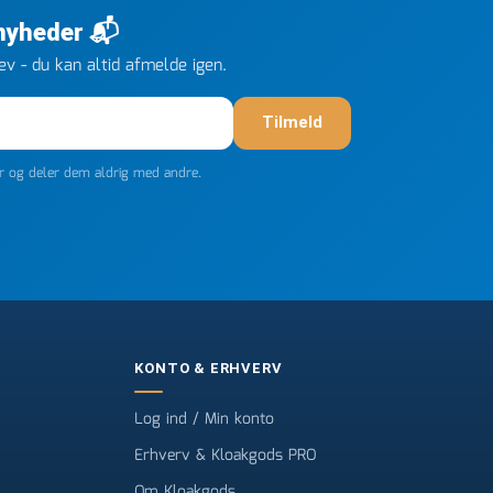
 nyheder 📬
v - du kan altid afmelde igen.
Tilmeld
er og deler dem aldrig med andre.
KONTO & ERHVERV
Log ind / Min konto
Erhverv & Kloakgods PRO
Om Kloakgods