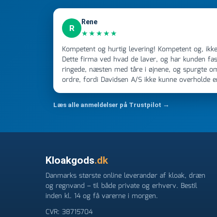
Rene
R
★★★★★
Kompetent og hurtig levering! Kompetent og, ikke mindst, hurtig ekspedition!
Dette firma ved hvad de laver, og har kunden fast
ringede, næsten med tåre i øjnene, og spurgte o
ordre, fordi Davidsen A/S ikke kunne overholde 
Jeg ringede onsdag kl 16, og min store ordre kom
ikke få armene ned, og næste gang jeg skal bruge 
Læs alle anmeldelser på Trustpilot →
FØRST. De varmeste og venligste hilsner fra Ren
Kloakgods
.dk
Danmarks største online leverandør af kloak, dræn
og regnvand – til både private og erhverv. Bestil
inden kl. 14 og få varerne i morgen.
CVR: 38715704