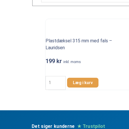
Plastdæksel 315 mm med fals –
Lauridsen
199
kr
inkl. moms
Plastdæksel
315
Læg i kurv
mm
med
fals
-
Lauridsen
antal
Det siger kunderne
★ Trustpilot