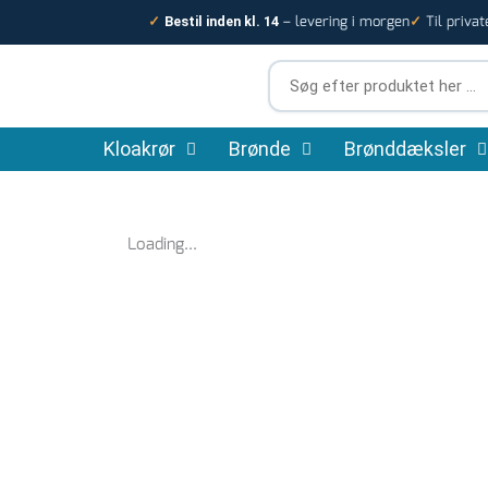
Gå
– levering i morgen
Til privat
✓
Bestil inden kl. 14
✓
til
indholdet
Søg
efter
produktet
Kloakrør
Brønde
her
Brønddæksler
…
Loading...