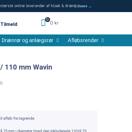
tørste online leverandør af kloak & dræn
Erhverv →
0
0 kr
Tilmeld
Drænrør og anlægsrør
Afløbsrender
 / 110 mm Wavin
06
l afløb fra tagrende.
 på 75 mm i diameter (med den inkluderede 110 til 75