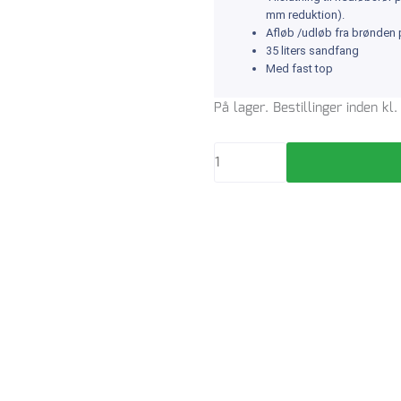
mm reduktion).
Afløb /udløb fra brønden 
35 liters sandfang
Med fast top
Tagbrønd
På lager. Bestillinger inden k
315
x
75
/
110
mm
Wavin
antal