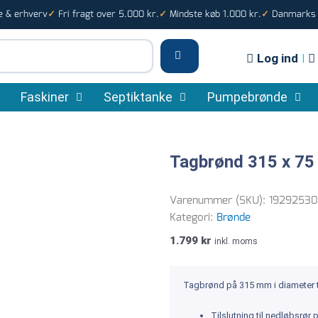
e & erhverv
Fri fragt over 5.000 kr.
Mindste køb 1.000 kr.
Danmarks s
✓
✓
✓
Log ind
|
Faskiner
Septiktanke
Pumpebrønde
Tagbrønd 315 x 75
Varenummer (SKU):
1929253
Kategori:
Brønde
1.799
kr
inkl. moms
Tagbrønd på 315 mm i diameter ti
Tilslutning til nedløbsrør