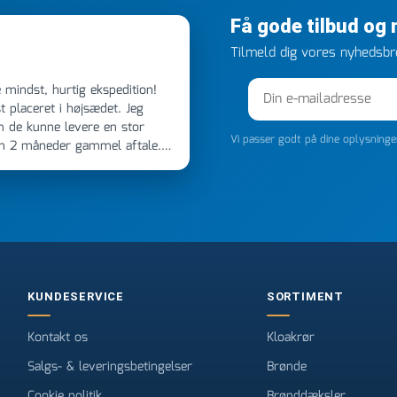
Få gode tilbud og
Tilmeld dig vores nyhedsbre
 placeret i højsædet. Jeg
m de kunne levere en stor
Vi passer godt på dine oplysning
en 2 måneder gammel aftale.
 dagen efter kl 6.45! Kan slet
noget, vil jeg ringe til dem
e
KUNDESERVICE
SORTIMENT
Kontakt os
Kloakrør
Salgs- & leveringsbetingelser
Brønde
Cookie politik
Brønddæksler