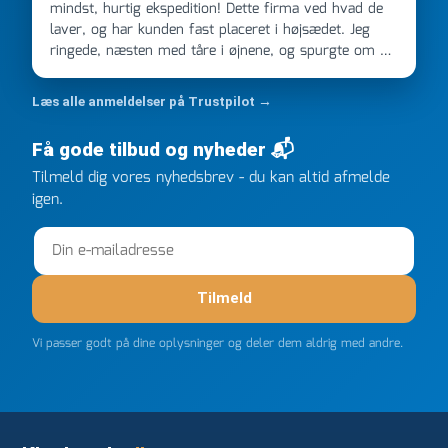
mindst, hurtig ekspedition! Dette firma ved hvad de
laver, og har kunden fast placeret i højsædet. Jeg
ringede, næsten med tåre i øjnene, og spurgte om de
kunne levere en stor ordre, fordi Davidsen A/S ikke
kunne overholde en 2 måneder gammel aftale. Jeg
Læs alle anmeldelser på Trustpilot →
ringede onsdag kl 16, og min store ordre kom dagen
efter kl 6.45! Kan slet ikke få armene ned, og næste
Få gode tilbud og nyheder 📬
gang jeg skal bruge noget, vil jeg ringe til dem
Tilmeld dig vores nyhedsbrev - du kan altid afmelde
FØRST. De varmeste og venligste hilsner fra Rene
igen.
Tilmeld
Vi passer godt på dine oplysninger og deler dem aldrig med andre.