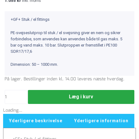
1.055
kr
inkl. moms
+GF+ Stuk / el fittings
PE-svejseslutprop til stuk / el svejsning giver en nem og sikrer
forbindelse, som anvendes kan anvendes både til gas maks. 5
bar og vand maks. 10 bar. Slutproppen er fremstillet i PE100
SDR17/17,6
Dimension: 50 – 1000 mm.
GF
På lager. Bestillinger inden kl. 14.00 leveres næste hverdag.
Stuk/el
200
Læg i kurv
mm
PE-
Loading...
slutprop,
PN10
Yderligere beskrivelse
Yderligere information
SDR17
antal