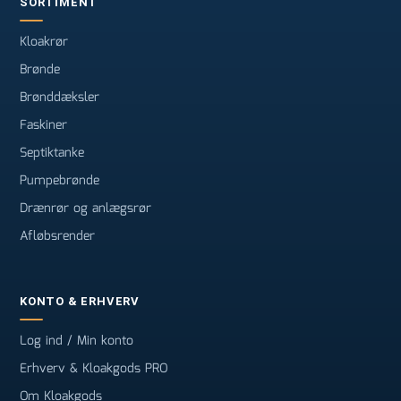
SORTIMENT
Kloakrør
Brønde
Brønddæksler
Faskiner
Septiktanke
Pumpebrønde
Drænrør og anlægsrør
Afløbsrender
KONTO & ERHVERV
Log ind / Min konto
Erhverv & Kloakgods PRO
Om Kloakgods