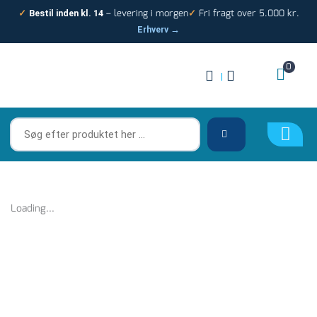
Gå
– levering i morgen
Fri fragt over 5.000 kr.
✓
Bestil inden kl. 14
✓
til
Erhverv →
indholdet
0
|
Søg
efter
produktet
her
…
Loading...