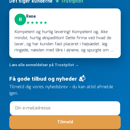
Det siger kunderne
★ Trustpilot
Rene
R
★★★★★
Kompetent og hurtig levering! Kompetent og, ikke
mindst, hurtig ekspedition! Dette firma ved hvad de
laver, og har kunden fast placeret i højsædet. Jeg
ringede, næsten med tåre i øjnene, og spurgte om de
kunne levere en stor ordre, fordi Davidsen A/S ikke
kunne overholde en 2 måneder gammel aftale. Jeg
Læs alle anmeldelser på Trustpilot →
ringede onsdag kl 16, og min store ordre kom dagen
efter kl 6.45! Kan slet ikke få armene ned, og næste
Få gode tilbud og nyheder 📬
gang jeg skal bruge noget, vil jeg ringe til dem
Tilmeld dig vores nyhedsbrev - du kan altid afmelde
FØRST. De varmeste og venligste hilsner fra Rene
igen.
Tilmeld