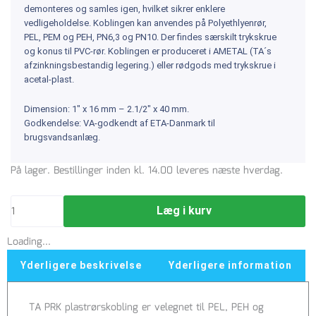
demonteres og samles igen, hvilket sikrer enklere
vedligeholdelse. Koblingen kan anvendes på Polyethlyenrør,
PEL, PEM og PEH, PN6,3 og PN10. Der findes særskilt trykskrue
og konus til PVC-rør. Koblingen er produceret i AMETAL (TA´s
afzinkningsbestandig legering.) eller rødgods med trykskrue i
acetal-plast.
Dimension: 1″ x 16 mm – 2.1/2″ x 40 mm.
Godkendelse: VA-godkendt af ETA-Danmark til
brugsvandsanlæg.
IMI
På lager. Bestillinger inden kl. 14.00 leveres næste hverdag.
TA
2"x32mm
Læg i kurv
to-
trins
Loading...
reducering
m/trykskrue,
Yderligere beskrivelse
Yderligere information
PN16
antal
TA PRK plastrørskobling er velegnet til PEL, PEH og