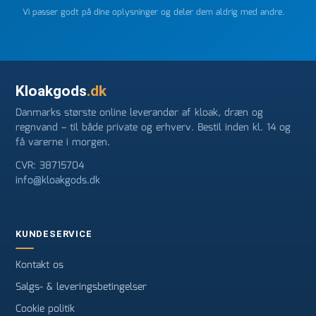
Vi passer godt på dine oplysninger og deler dem aldrig med andre.
Kloakgods
.dk
Danmarks største online leverandør af kloak, dræn og
regnvand – til både private og erhverv. Bestil inden kl. 14 og
få varerne i morgen.
CVR: 38715704
info@kloakgods.dk
KUNDESERVICE
Kontakt os
Salgs- & leveringsbetingelser
Cookie politik