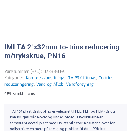
IMI TA 2″x32mm to-trins reducering
m/trykskrue, PN16
Varenummer (SKU):
073884035
Kategorier:
Kompressionsfittings
,
TA PRK fittings
,
To-trins
reduceringsring
,
Vand og Afløb
,
Vandforsyning
499
kr
inkl. moms
TA PRK plastrørskobling er velegnet til PEL, PEH og PEM-rør og
kan bruges både over og under jorden. Trykskruerne er
formstøbt acetal-plast med UV-stabilisator. Resistens over for
sollys sikre en mere pålidelig og problemfri drift. PRK kan