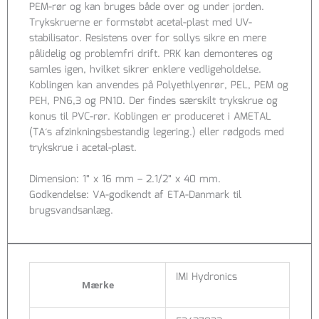
PEM-rør og kan bruges både over og under jorden.
Trykskruerne er formstøbt acetal-plast med UV-
stabilisator. Resistens over for sollys sikre en mere
pålidelig og problemfri drift. PRK kan demonteres og
samles igen, hvilket sikrer enklere vedligeholdelse.
Koblingen kan anvendes på Polyethlyenrør, PEL, PEM og
PEH, PN6,3 og PN10. Der findes særskilt trykskrue og
konus til PVC-rør. Koblingen er produceret i AMETAL
(TA´s afzinkningsbestandig legering.) eller rødgods med
trykskrue i acetal-plast.
Dimension: 1″ x 16 mm – 2.1/2″ x 40 mm.
Godkendelse: VA-godkendt af ETA-Danmark til
brugsvandsanlæg.
IMI Hydronics
Mærke