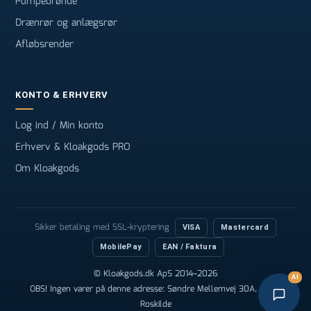
Pumpebrønde
Drænrør og anlægsrør
Afløbsrender
KONTO & ERHVERV
Log ind / Min konto
Erhverv & Kloakgods PRO
Om Kloakgods
Sikker betaling med SSL-kryptering
VISA
Mastercard
MobilePay
EAN / Faktura
© Kloakgods.dk ApS 2014–2026
AI
OBS! Ingen varer på denne adresse: Søndre Mellemvej 30A, 4000
Roskilde