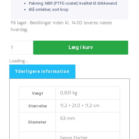
Pakning: NBR (PTFE-coatet) kvalitet til drikkevand
Blå omløber, sort krop
Kobling
På lager. Bestillinger inden kl. 14.00 leveres næste
lige
hverdag.
63mm
antal
Læg i kurv
Loading...
Yderligere information
0,831 kg
Vægt
11,2 × 21,0 × 11,2 cm
Størrelse
63 mm
Diameter
Georg Fischer