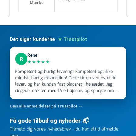
Mærke
Det siger kunderne
★ Trustpilot
Rene
R
★★★★★
Kompetent og hurtig levering! Kompetent og, ikke
mindst, hurtig ekspedition! Dette firma ved hvad de
laver, og har kunden fast placeret i højsædet. Jeg
ringede, næsten med tåre i øjnene, og spurgte om de
kunne levere en stor ordre, fordi Davidsen A/S ikke
kunne overholde en 2 måneder gammel aftale. Jeg
Læs alle anmeldelser på Trustpilot →
ringede onsdag kl 16, og min store ordre kom dagen
efter kl 6.45! Kan slet ikke få armene ned, og næste
Få gode tilbud og nyheder 📬
gang jeg skal bruge noget, vil jeg ringe til dem
Tilmeld dig vores nyhedsbrev - du kan altid afmelde
FØRST. De varmeste og venligste hilsner fra Rene
igen.