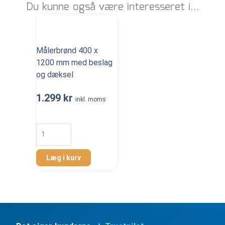
Du kunne også være interesseret i…
Målerbrønd 400 x
1200 mm med beslag
og dæksel
1.299
kr
inkl. moms
Målerbrønd
400
x
1200
Læg i kurv
mm
med
beslag
og
dæksel
antal