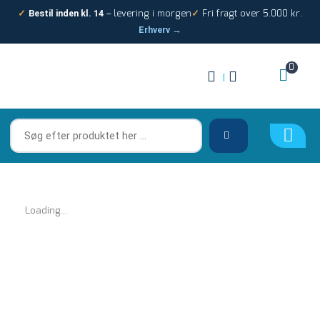
Gå
– levering i morgen
Fri fragt over 5.000 kr.
✓
Bestil inden kl. 14
✓
til
Erhverv →
indholdet
0
|
Søg
efter
produktet
her
…
Loading...