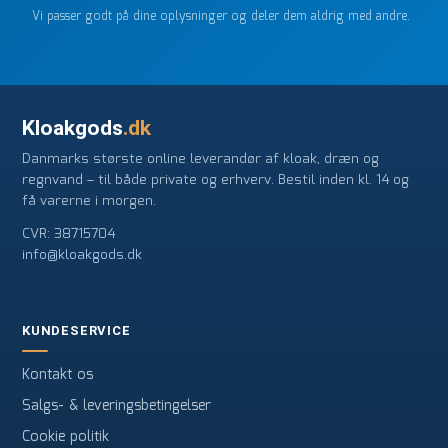
Vi passer godt på dine oplysninger og deler dem aldrig med andre.
Kloakgods
.dk
Danmarks største online leverandør af kloak, dræn og
regnvand – til både private og erhverv. Bestil inden kl. 14 og
få varerne i morgen.
CVR: 38715704
info@kloakgods.dk
KUNDESERVICE
Kontakt os
Salgs- & leveringsbetingelser
Cookie politik