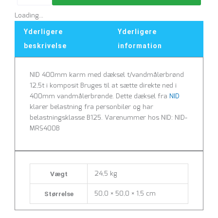
dæksel
Loading...
t/vandmålerbrønd
12,5t
Yderligere
Yderligere
i
beskrivelse
information
komposit
antal
NID 400mm karm med dæksel t/vandmålerbrønd
12,5t i komposit Bruges til at sætte direkte ned i
400mm vandmålerbrønde. Dette dæksel fra
NID
klarer belastning fra personbiler og har
belastningsklasse B125. Varenummer hos NID: NID-
MRS400B
24,5 kg
Vægt
50,0 × 50,0 × 1,5 cm
Størrelse