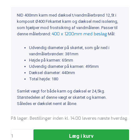
NID 400mm karm med dæksel t/vandmålerbrønd 12,5t i
komposit Ø400 Firkantet karm og dæksel med isolering,
som hjælper mod frostsikring af vandmåleren. Passer til
400 x 1200mm med beslag
denne målerbrønd:
Mål:
Udvendig diameter på skørtet, som går ned i
vandmålerbrønden: 381mm
Højde på karmen: 65mm
Udvendig diameter på karmen: 495mm
Dæksel diameter: 440mm
Total højde: 180
Samlet vægt for både karm og dæksel er 24,5kg.
Størstedelen af denne vægt er skørtet og karmen.
Således er dækslet nemt at åbne.
NID
På lager. Bestillinger inden kl. 14.00 leveres næste hverdag.
400mm
karm
Læg i kurv
med