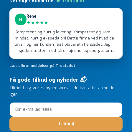
Det siger kunderne
★ Trustpilot
Rene
R
★★★★★
Kompetent og hurtig levering! Kompetent og, ikke
mindst, hurtig ekspedition! Dette firma ved hvad de
laver, og har kunden fast placeret i højsædet. Jeg
ringede, næsten med tåre i øjnene, og spurgte om
de kunne levere en stor ordre, fordi Davidsen A/S
ikke kunne overholde en 2 måneder gammel aftale.
Læs alle anmeldelser på Trustpilot →
Jeg ringede onsdag kl 16, og min store ordre kom
dagen efter kl 6.45! Kan slet ikke få armene ned, og
Få gode tilbud og nyheder 📬
næste gang jeg skal bruge noget, vil jeg ringe til dem
Tilmeld dig vores nyhedsbrev - du kan altid afmelde
FØRST. De varmeste og venligste hilsner fra Rene
igen.
Tilmeld