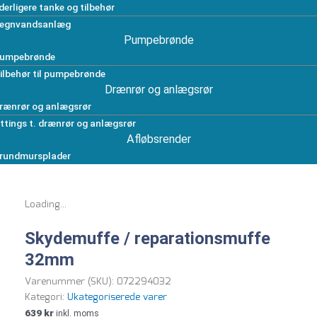
derligere tanke og tilbehør
egnvandsanlæg
Pumpebrønde
umpebrønde
ilbehør til pumpebrønde
Drænrør og anlægsrør
rænrør og anlægsrør
ittings t. drænrør og anlægsrør
Afløbsrender
rundmursplader
Loading...
Skydemuffe / reparationsmuffe
32mm
Varenummer (SKU):
072294032
Kategori:
Ukategoriserede varer
639
kr
inkl. moms