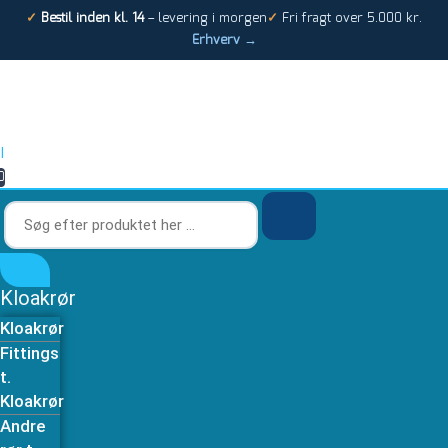
Gå
Søg
Søg
Skydemuffe
✓
Bestil inden kl. 14
– levering i morgen
✓
Fri fragt over 5.000 kr.
til
efter
efter
/
Erhverv →
indholdet
produktet
produktet
reparationsmuffe
her
her
32mm
…
…
antal
|
0
Kloakrør
Kloakrør
Fittings
t.
Kloakrør
Andre