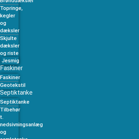
Brønddæksler
Topringe,
kegler
og
dæksler
Skjulte
dæksler
og riste
Jesmig
Faskiner
Faskiner
Geotekstil
Septiktanke
Septiktanke
Tilbehør
t.
nedsivningsanlæg
og