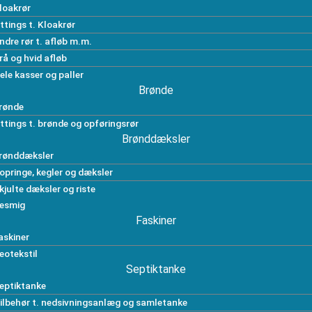
loakrør
ittings t. Kloakrør
ndre rør t. afløb m.m.
rå og hvid afløb
ele kasser og paller
Brønde
rønde
ittings t. brønde og opføringsrør
Brønddæksler
rønddæksler
opringe, kegler og dæksler
kjulte dæksler og riste
esmig
Faskiner
askiner
eotekstil
Septiktanke
eptiktanke
ilbehør t. nedsivningsanlæg og samletanke