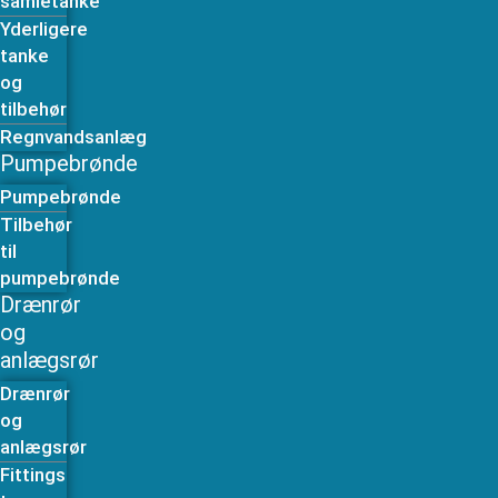
samletanke
Yderligere
tanke
og
tilbehør
Regnvandsanlæg
Pumpebrønde
Pumpebrønde
Tilbehør
til
pumpebrønde
Drænrør
og
anlægsrør
Drænrør
og
anlægsrør
Fittings