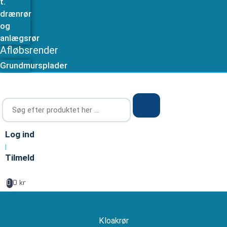
t.
drænrør
og
anlægsrør
Afløbsrender
Grundmursplader
Log ind
|
Tilmeld
0 kr
0
Kloakrør