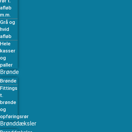
rør t.
afløb
m.m.
Grå og
hvid
afløb
Hele
kasser
og
paller
Brønde
Brønde
Fittings
t.
brønde
og
opføringsrør
Brønddæksler