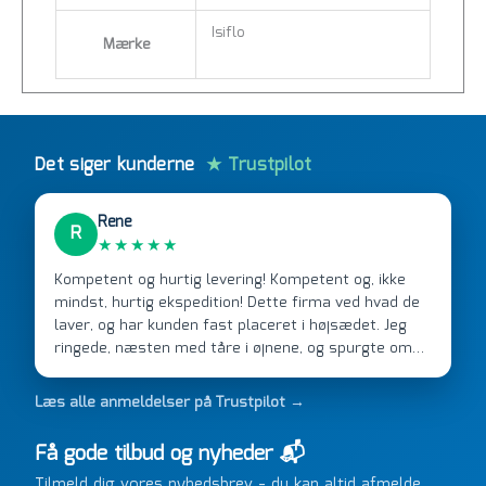
Isiflo
Mærke
Det siger kunderne
★ Trustpilot
Rene
R
★★★★★
Kompetent og hurtig levering! Kompetent og, ikke
mindst, hurtig ekspedition! Dette firma ved hvad de
laver, og har kunden fast placeret i højsædet. Jeg
ringede, næsten med tåre i øjnene, og spurgte om
de kunne levere en stor ordre, fordi Davidsen A/S
ikke kunne overholde en 2 måneder gammel aftale.
Læs alle anmeldelser på Trustpilot →
Jeg ringede onsdag kl 16, og min store ordre kom
dagen efter kl 6.45! Kan slet ikke få armene ned, og
Få gode tilbud og nyheder 📬
næste gang jeg skal bruge noget, vil jeg ringe til dem
Tilmeld dig vores nyhedsbrev - du kan altid afmelde
FØRST. De varmeste og venligste hilsner fra Rene