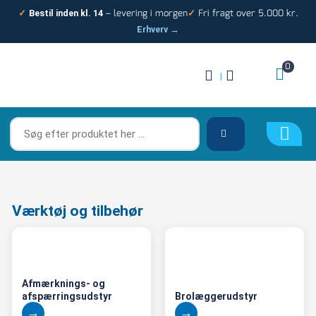
Gå
– levering i morgen
Fri fragt over 5.000 kr.
✓
Bestil inden kl. 14
✓
til
Erhverv →
indholdet
0
|
Søg
efter
produktet
her
…
Værktøj og tilbehør
Afmærknings- og
afspærringsudstyr
Brolæggerudstyr