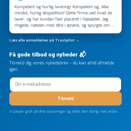
Kompetent og hurtig levering! Kompetent og, ikke
mindst, hurtig ekspedition! Dette firma ved hvad de
laver, og har kunden fast placeret i højsædet. Jeg
ringede, næsten med tåre i øjnene, og spurgte om de
kunne levere en stor ordre, fordi Davidsen A/S ikke
kunne overholde en 2 måneder gammel aftale. Jeg
Læs alle anmeldelser på Trustpilot →
ringede onsdag kl 16, og min store ordre kom dagen
efter kl 6.45! Kan slet ikke få armene ned, og næste
Få gode tilbud og nyheder 📬
gang jeg skal bruge noget, vil jeg ringe til dem
FØRST. De varmeste og venligste hilsner fra Rene
Tilmeld dig vores nyhedsbrev - du kan altid afmelde
igen.
Tilmeld
Vi passer godt på dine oplysninger og deler dem aldrig med andre.