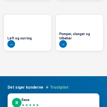
Pumper, slanger og
Løft og surring
tilbehør
Det siger kunderne
★ Trustpilot
Rene
R
★★★★★