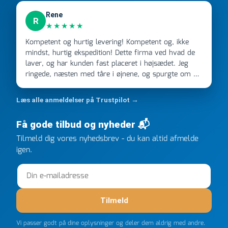
Rene
R
★★★★★
Kompetent og hurtig levering! Kompetent og, ikke
mindst, hurtig ekspedition! Dette firma ved hvad de
laver, og har kunden fast placeret i højsædet. Jeg
ringede, næsten med tåre i øjnene, og spurgte om de
kunne levere en stor ordre, fordi Davidsen A/S ikke
kunne overholde en 2 måneder gammel aftale. Jeg
Læs alle anmeldelser på Trustpilot →
ringede onsdag kl 16, og min store ordre kom dagen
efter kl 6.45! Kan slet ikke få armene ned, og næste
Få gode tilbud og nyheder 📬
gang jeg skal bruge noget, vil jeg ringe til dem
Tilmeld dig vores nyhedsbrev - du kan altid afmelde
FØRST. De varmeste og venligste hilsner fra Rene
igen.
Tilmeld
Vi passer godt på dine oplysninger og deler dem aldrig med andre.