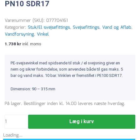
PN10 SDR17
Varenummer (SKU):
077704161
Kategorier:
Stuk/El svejsefittings
,
Svejsefittings
,
Vand og Afløb
,
Vandforsyning
,
Vinkel
1.738
kr
inkl. moms
PE-svejsevinkel med spidsende til stuk / el svejsning giver en
nem og sikrer forbindelse, som anvendes både til gas maks. 5
bar og vand maks. 10 bar. Vinklen er fremstillet i PE100 SDR17.
Dimension: 90 – 315 mm
GF
På lager. Bestillinger inden kl. 14.00 leveres næste hverdag.
Stuk/el
160
Læg i kurv
mm
PE-
Loading...
vinkel,