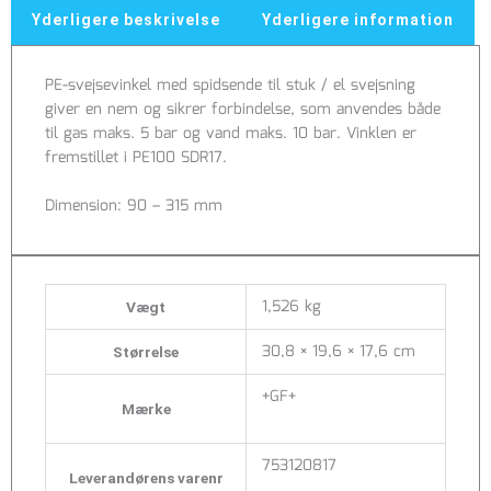
30°,
Yderligere beskrivelse
Yderligere information
PN10
SDR17
PE-svejsevinkel med spidsende til stuk / el svejsning
antal
giver en nem og sikrer forbindelse, som anvendes både
til gas maks. 5 bar og vand maks. 10 bar. Vinklen er
fremstillet i PE100 SDR17.
Dimension: 90 – 315 mm
1,526 kg
Vægt
30,8 × 19,6 × 17,6 cm
Størrelse
+GF+
Mærke
753120817
Leverandørens varenr