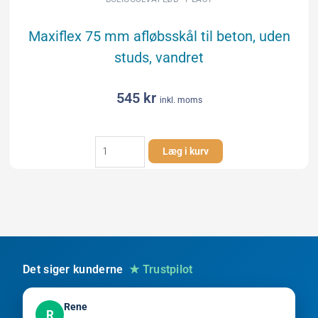
lodret
antal
Maxiflex 75 mm afløbsskål til beton, uden
studs, vandret
545
kr
inkl. moms
Maxiflex
Læg i kurv
75
mm
afløbsskål
til
beton,
uden
studs,
vandret
Det siger kunderne
★ Trustpilot
antal
Rene
R