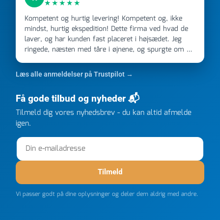
★★★★★
Kompetent og hurtig levering! Kompetent og, ikke
mindst, hurtig ekspedition! Dette firma ved hvad de
laver, og har kunden fast placeret i højsædet. Jeg
ringede, næsten med tåre i øjnene, og spurgte om de
kunne levere en stor ordre, fordi Davidsen A/S ikke
kunne overholde en 2 måneder gammel aftale. Jeg
Læs alle anmeldelser på Trustpilot →
ringede onsdag kl 16, og min store ordre kom dagen
efter kl 6.45! Kan slet ikke få armene ned, og næste
Få gode tilbud og nyheder 📬
gang jeg skal bruge noget, vil jeg ringe til dem
FØRST. De varmeste og venligste hilsner fra Rene
Tilmeld dig vores nyhedsbrev - du kan altid afmelde
igen.
Tilmeld
Vi passer godt på dine oplysninger og deler dem aldrig med andre.