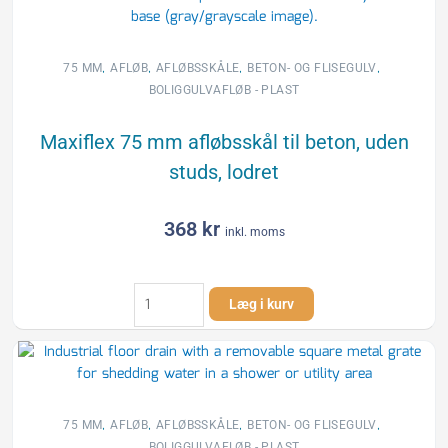
,
,
,
,
75 MM
AFLØB
AFLØBSSKÅLE
BETON- OG FLISEGULV
BOLIGGULVAFLØB - PLAST
Maxiflex 75 mm afløbsskål til beton, uden
studs, lodret
368
kr
inkl. moms
Maxiflex
Læg i kurv
75
mm
afløbsskål
til
beton,
uden
,
,
,
,
75 MM
AFLØB
AFLØBSSKÅLE
BETON- OG FLISEGULV
studs,
BOLIGGULVAFLØB - PLAST