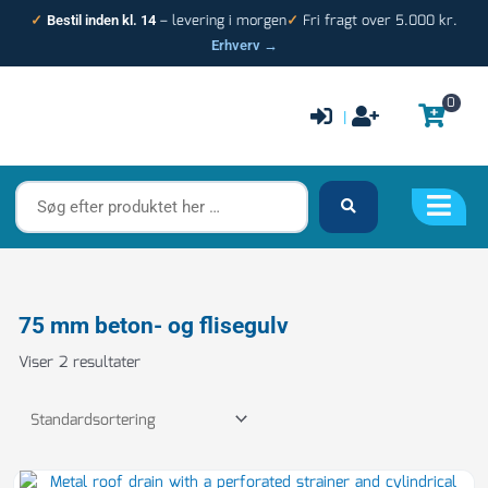
Gå
– levering i morgen
Fri fragt over 5.000 kr.
✓
Bestil inden kl. 14
✓
til
Erhverv →
indholdet
0
|
Søg
efter
produktet
her
…
75 mm beton- og flisegulv
Viser 2 resultater