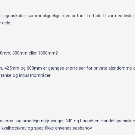
 egenskaber sammenlignelige med beton i forhold til varmeudvidelse o
 dele.
 600mm, 800mm eller 1000mm?
m, 425mm og 600mm er gængse størrelser for private ejendomme o
tanke og industriområder.
ejerns- og smedejernsløsninger. NID og Lauridsen Handel specialise
 kvalitetskrav og specifikke anvendelsesbehov.