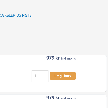
DÆKSLER OG RISTE
979
kr
inkl. moms
Brøndkarm
Læg i kurv
og
dæksel
280
mm
979
kr
inkl. moms
A15
firkantet