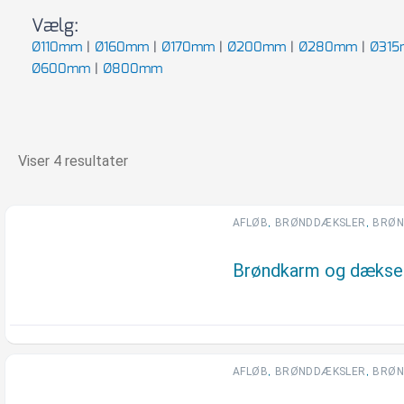
Vælg:
Ø110mm
|
Ø160mm
|
Ø170mm
|
Ø200mm
|
Ø280mm
|
Ø31
Ø600mm
|
Ø800mm
Viser 4 resultater
,
,
AFLØB
BRØNDDÆKSLER
BRØN
Brøndkarm og dæksel
,
,
AFLØB
BRØNDDÆKSLER
BRØN