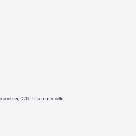
firkantet
antal
ersonbiler, C250 til kommercielle