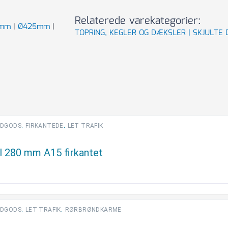
Relaterede varekategorier:
5mm
|
Ø425mm
|
TOPRING, KEGLER OG DÆKSLER |
SKJULTE 
,
,
DGODS
FIRKANTEDE
LET TRAFIK
 280 mm A15 firkantet
,
,
DGODS
LET TRAFIK
RØRBRØNDKARME