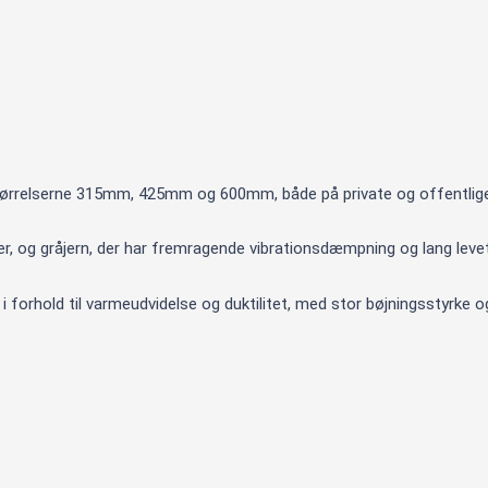
størrelserne 315mm, 425mm og 600mm, både på private og offentlige 
er, og gråjern, der har fremragende vibrationsdæmpning og lang levet
 forhold til varmeudvidelse og duktilitet, med stor bøjningsstyrke og 