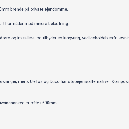
00mm brønde på private ejendomme.
le til områder med mindre belastning.
e og installere, og tilbyder en langvarig, vedligeholdelsesfri løsni
øsninger, mens Ulefos og Duco har støbejernsalternativer. Komposit
dsivningsanlæg er ofte i 600mm.