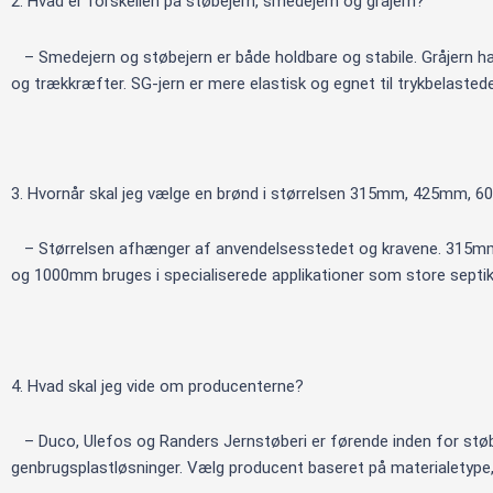
2. Hvad er forskellen på støbejern, smedejern og gråjern?
– Smedejern og støbejern er både holdbare og stabile. Gråjern har
og trækkræfter. SG-jern er mere elastisk og egnet til trykbelastede
3. Hvornår skal jeg vælge en brønd i størrelsen 315mm, 425mm,
– Størrelsen afhænger af anvendelsesstedet og kravene. 315m
og 1000mm bruges i specialiserede applikationer som store septik
4. Hvad skal jeg vide om producenterne?
– Duco, Ulefos og Randers Jernstøberi er førende inden for støb
genbrugsplastløsninger. Vælg producent baseret på materialetype,