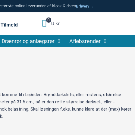
tørste online leverandør af kloak & dræn
Erhverv →
0
0 kr
Tilmeld
Drænrør og anlægsrør
Afløbsrender
t komme til i brønden. Brønddækslets, eller -ristens, størrelse
ter på 31,5 cm., så er den rette størrelse dæksel-, eller -
nok belastning. Skal løsningen f.eks. kunne klare at der (max) kører
k.