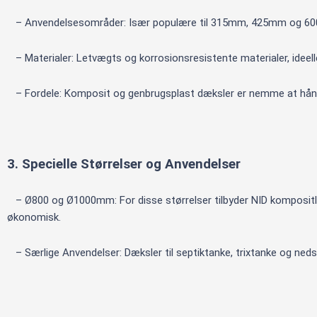
– Anvendelsesområder: Især populære til 315mm, 425mm og 6
– Materialer: Letvægts og korrosionsresistente materialer, ideel
– Fordele: Komposit og genbrugsplast dæksler er nemme at håndter
3. Specielle Størrelser og Anvendelser
– Ø800 og Ø1000mm: For disse størrelser tilbyder NID kompositl
økonomisk.
– Særlige Anvendelser: Dæksler til septiktanke, trixtanke og ne