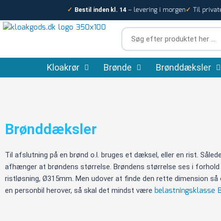
Gå
– levering i morgen
Til privat
✓
Bestil inden kl. 14
✓
til
indholdet
Søg
efter
produktet
Kloakrør
Brønde
her
Brønddæksler
…
Brønddæksler
Til afslutning på en brønd o.l. bruges et dæksel, eller en rist. Sål
afhænger at brøndens størrelse. Brøndens størrelse ses i forhold ti
ristløsning, Ø315mm. Men udover at finde den rette dimension så er 
belastningsklasse 
en personbil herover, så skal det mindst være