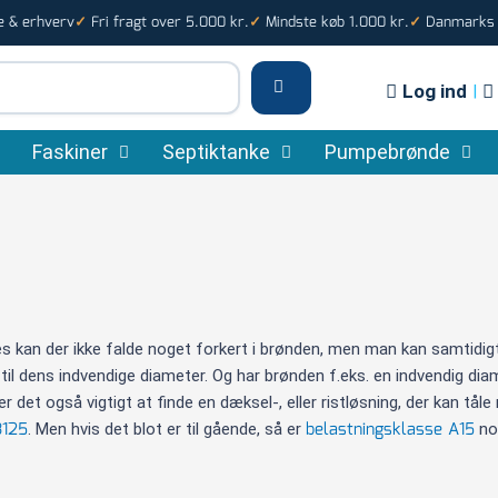
e & erhverv
Fri fragt over 5.000 kr.
Mindste køb 1.000 kr.
Danmarks s
✓
✓
✓
Log ind
|
Faskiner
Septiktanke
Pumpebrønde
edes kan der ikke falde noget forkert i brønden, men man kan samtidig
l dens indvendige diameter. Og har brønden f.eks. en indvendig diame
det også vigtigt at finde en dæksel-, eller ristløsning, der kan tåle 
B125
belastningsklasse A15
. Men hvis det blot er til gående, så er
no