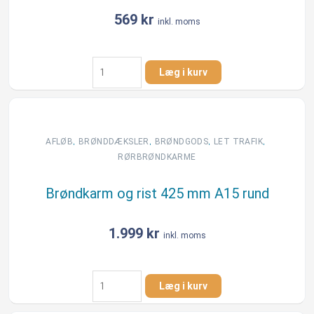
antal
569
kr
inkl. moms
Dæksel
Læg i kurv
425mm
til
rørbrøndkarm.
antal
,
,
,
,
AFLØB
BRØNDDÆKSLER
BRØNDGODS
LET TRAFIK
RØRBRØNDKARME
Brøndkarm og rist 425 mm A15 rund
1.999
kr
inkl. moms
Brøndkarm
Læg i kurv
og
rist