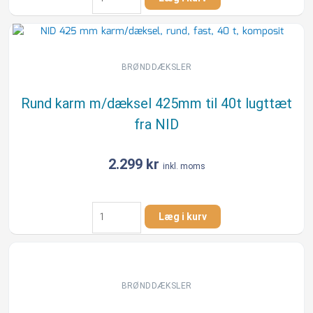
karm
m/dæksel
425mm
til
12,5t
BRØNDDÆKSLER
komposit
fra
Rund karm m/dæksel 425mm til 40t lugttæt
NID
fra NID
antal
2.299
kr
inkl. moms
Rund
Læg i kurv
karm
m/dæksel
425mm
til
40t
BRØNDDÆKSLER
lugttæt