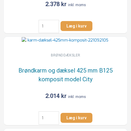
2.378
kr
inkl. moms
Karm
Læg i kurv
m/dæksel
i
komposit
425mm
40t
BRØNDDÆKSLER
og
lugttæt
Brøndkarm og dæksel 425 mm B125
fra
komposit model City
NID
antal
2.014
kr
inkl. moms
Brøndkarm
Læg i kurv
og
dæksel