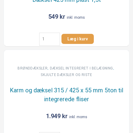
antal
549
kr
inkl. moms
Dæksel
Læg i kurv
425
mm
plast
1,5t
antal
,
,
BRØNDDÆKSLER
DÆKSEL INTEGRERET I BELÆGNING​
SKJULTE DÆKSLER OG RISTE
Karm og dæksel 315 / 425 x 55 mm 5ton til
integrerede fliser
1.949
kr
inkl. moms