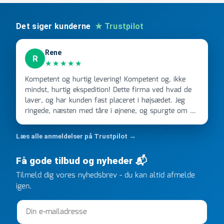
Det siger kunderne
★ Trustpilot
Rene
R
★★★★★
Kompetent og hurtig levering! Kompetent og, ikke
mindst, hurtig ekspedition! Dette firma ved hvad de
laver, og har kunden fast placeret i højsædet. Jeg
ringede, næsten med tåre i øjnene, og spurgte om de
kunne levere en stor ordre, fordi Davidsen A/S ikke
kunne overholde en 2 måneder gammel aftale. Jeg
Læs alle anmeldelser på Trustpilot →
ringede onsdag kl 16, og min store ordre kom dagen
efter kl 6.45! Kan slet ikke få armene ned, og næste
Få gode tilbud og nyheder 📬
gang jeg skal bruge noget, vil jeg ringe til dem
FØRST. De varmeste og venligste hilsner fra Rene
Tilmeld dig vores nyhedsbrev - du kan altid afmelde
igen.