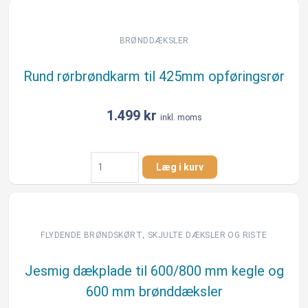
425
mm
A15
BRØNDDÆKSLER
rund
antal
Rund rørbrøndkarm til 425mm opføringsrør
1.499
kr
inkl. moms
Rund
Læg i kurv
rørbrøndkarm
til
425mm
opføringsrør
antal
,
FLYDENDE BRØNDSKØRT​
SKJULTE DÆKSLER OG RISTE
Jesmig dækplade til 600/800 mm kegle og
600 mm brønddæksler