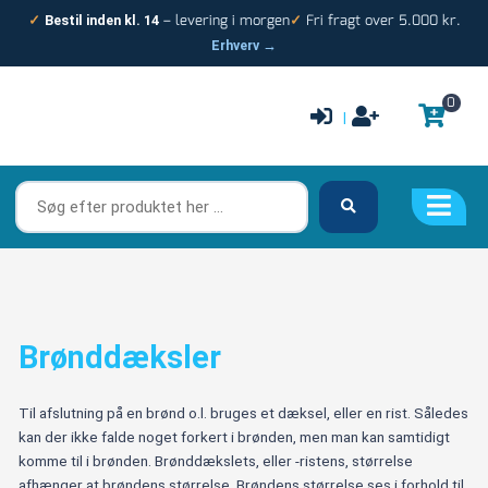
Gå
– levering i morgen
Fri fragt over 5.000 kr.
✓
Bestil inden kl. 14
✓
til
Erhverv →
indholdet
0
|
Søg
efter
produktet
her
…
Brønddæksler
Til afslutning på en brønd o.l. bruges et dæksel, eller en rist. Således
kan der ikke falde noget forkert i brønden, men man kan samtidigt
komme til i brønden. Brønddækslets, eller -ristens, størrelse
afhænger at brøndens størrelse. Brøndens størrelse ses i forhold til