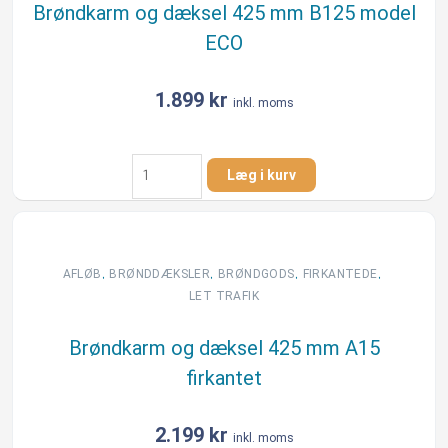
fra
Brøndkarm og dæksel 425 mm B125 model
NID
ECO
antal
1.899
kr
inkl. moms
Brøndkarm
Læg i kurv
og
dæksel
425
mm
B125
,
,
,
,
AFLØB
BRØNDDÆKSLER
BRØNDGODS
FIRKANTEDE
model
LET TRAFIK
ECO
antal
Brøndkarm og dæksel 425 mm A15
firkantet
2.199
kr
inkl. moms