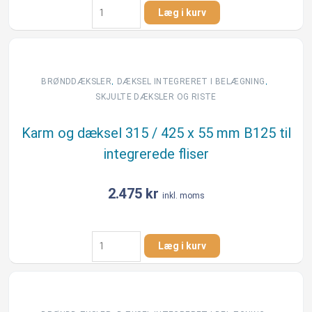
Karm
Læg i kurv
og
dæksel
315
/
425
,
,
BRØNDDÆKSLER
DÆKSEL INTEGRERET I BELÆGNING​
x
SKJULTE DÆKSLER OG RISTE
55
mm
Karm og dæksel 315 / 425 x 55 mm B125 til
5ton
integrerede fliser
til
integrerede
fliser
2.475
kr
inkl. moms
antal
Karm
Læg i kurv
og
dæksel
315
/