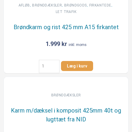
A15
,
,
,
,
AFLØB
BRØNDDÆKSLER
BRØNDGODS
FIRKANTEDE
rund
LET TRAFIK
antal
Brøndkarm og rist 425 mm A15 firkantet
1.999
kr
inkl. moms
Brøndkarm
Læg i kurv
og
rist
425
mm
A15
BRØNDDÆKSLER
firkantet
antal
Karm m/dæksel i komposit 425mm 40t og
lugttæt fra NID