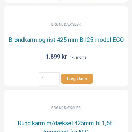
dæksel
425mm
i
komposit
BRØNDDÆKSLER
fra
NID
Brøndkarm og rist 425 mm B125 model ECO
antal
1.899
kr
inkl. moms
Brøndkarm
Læg i kurv
og
rist
425
mm
B125
BRØNDDÆKSLER
model
ECO
Rund karm m/dæksel 425mm til 1,5t i
antal
komposit fra NID