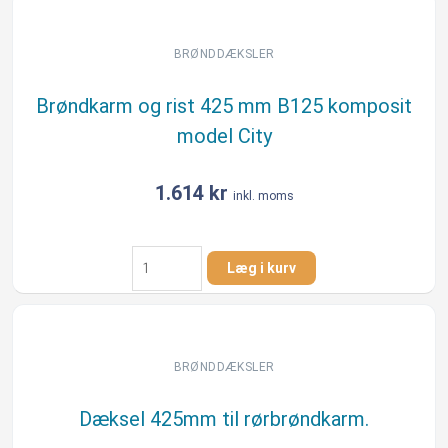
425
mm
B125
BRØNDDÆKSLER
komposit
model
Brøndkarm og rist 425 mm B125 komposit
City
model City
antal
1.614
kr
inkl. moms
Brøndkarm
Læg i kurv
og
rist
425
mm
B125
BRØNDDÆKSLER
komposit
model
Dæksel 425mm til rørbrøndkarm.
City