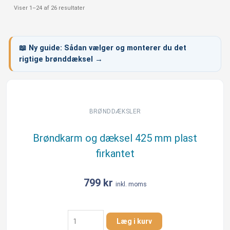
Viser 1–24 af 26 resultater
📖
Ny guide:
Sådan vælger og monterer du det
rigtige brønddæksel →
BRØNDDÆKSLER
Brøndkarm og dæksel 425 mm plast
firkantet
799
kr
inkl. moms
Brøndkarm
Læg i kurv
og