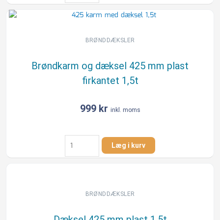
dæksel
425
mm
plast
BRØNDDÆKSLER
firkantet
antal
Brøndkarm og dæksel 425 mm plast
firkantet 1,5t
999
kr
inkl. moms
Brøndkarm
Læg i kurv
og
dæksel
425
mm
plast
BRØNDDÆKSLER
firkantet
1,5t
Dæksel 425 mm plast 1,5t