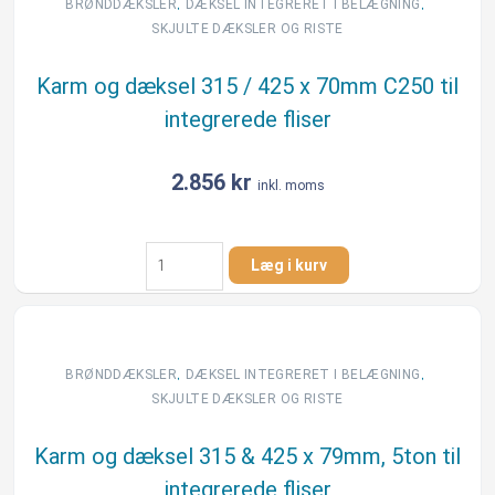
425
,
,
BRØNDDÆKSLER
DÆKSEL INTEGRERET I BELÆGNING​
x
SKJULTE DÆKSLER OG RISTE
55
mm
Karm og dæksel 315 / 425 x 70mm C250 til
B125
integrerede fliser
til
integrerede
fliser
2.856
kr
inkl. moms
antal
Karm
Læg i kurv
og
dæksel
315
/
425
,
,
BRØNDDÆKSLER
DÆKSEL INTEGRERET I BELÆGNING​
x
SKJULTE DÆKSLER OG RISTE
70mm
C250
Karm og dæksel 315 & 425 x 79mm, 5ton til
til
integrerede fliser
integrerede