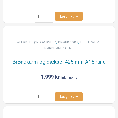
Brøndkarm
Læg i kurv
og
dæksel
425
mm
A15
,
,
,
,
AFLØB
BRØNDDÆKSLER
BRØNDGODS
LET TRAFIK
firkantet
RØRBRØNDKARME
antal
Brøndkarm og dæksel 425 mm A15 rund
1.999
kr
inkl. moms
Brøndkarm
Læg i kurv
og
dæksel
425
mm