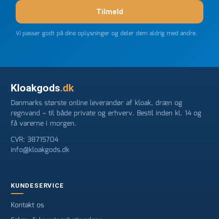
Tilmeld
Vi passer godt på dine oplysninger og deler dem aldrig med andre.
Kloakgods
.dk
Danmarks største online leverandør af kloak, dræn og
regnvand – til både private og erhverv. Bestil inden kl. 14 og
få varerne i morgen.
CVR: 38715704
info@kloakgods.dk
KUNDESERVICE
Kontakt os