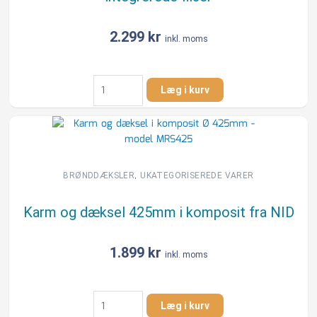
fliser
antal
2.299
kr
inkl. moms
Karm
Læg i kurv
og
dæksel
315
&
425
x
,
BRØNDDÆKSLER
UKATEGORISEREDE VARER
79mm,
5ton
Karm og dæksel 425mm i komposit fra NID
til
integrerede
fliser
1.899
kr
inkl. moms
antal
Karm
Læg i kurv
og