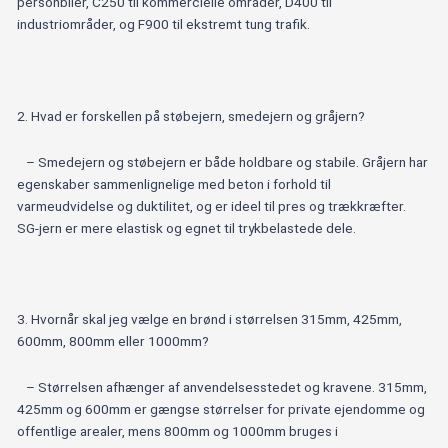
personbiler, C250 til kommercielle områder, D400 til
industriområder, og F900 til ekstremt tung trafik.
2. Hvad er forskellen på støbejern, smedejern og gråjern?
– Smedejern og støbejern er både holdbare og stabile. Gråjern har
egenskaber sammenlignelige med beton i forhold til
varmeudvidelse og duktilitet, og er ideel til pres og trækkræfter.
SG-jern er mere elastisk og egnet til trykbelastede dele.
3. Hvornår skal jeg vælge en brønd i størrelsen 315mm, 425mm,
600mm, 800mm eller 1000mm?
– Størrelsen afhænger af anvendelsesstedet og kravene. 315mm,
425mm og 600mm er gængse størrelser for private ejendomme og
offentlige arealer, mens 800mm og 1000mm bruges i