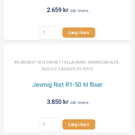
2.659
kr
inkl. moms
Jesmig
Læg i kurv
dækplade
til
600/800
mm
kegle
,
,
AFLØBSRIST INTEGRERET I BELÆGNING​
BRØNDDÆKSLER
og
SKJULTE DÆKSLER OG RISTE
600
mm
Jesmig Rist R1-50 til fliser
brønddæksler
antal
3.850
kr
inkl. moms
Jesmig
Læg i kurv
Rist
R1-