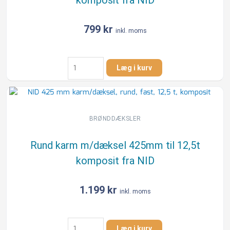
799
kr
inkl. moms
Rund
Læg i kurv
karm
m/dæksel
425mm
til
1,5t
BRØNDDÆKSLER
i
komposit
Rund karm m/dæksel 425mm til 12,5t
fra
komposit fra NID
NID
antal
1.199
kr
inkl. moms
Rund
Læg i kurv