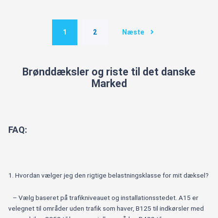
50
til
fliser
Næste
1
2
antal
Brønddæksler og riste til det danske
Marked
FAQ:
1. Hvordan vælger jeg den rigtige belastningsklasse for mit dæksel?
– Vælg baseret på trafikniveauet og installationsstedet. A15 er
velegnet til områder uden trafik som haver, B125 til indkørsler med