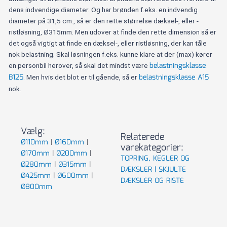
dens indvendige diameter. Og har brønden f.eks. en indvendig
diameter på 31,5 cm., så er den rette størrelse dæksel-, eller -
ristløsning, Ø315mm. Men udover at finde den rette dimension så er
det også vigtigt at finde en dæksel-, eller ristløsning, der kan tåle
nok belastning. Skal løsningen f.eks. kunne klare at der (max) kører
belastningsklasse
en personbil herover, så skal det mindst være
B125
belastningsklasse A15
. Men hvis det blot er til gående, så er
nok.
Vælg:
Relaterede
Ø110mm
|
Ø160mm
|
varekategorier:
Ø170mm
|
Ø200mm
|
TOPRING, KEGLER OG
Ø280mm
|
Ø315mm
|
DÆKSLER |
SKJULTE
Ø425mm
|
Ø600mm
|
DÆKSLER OG RISTE
Ø800mm