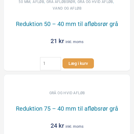
til
,
,
,
,
50 MM
AFLØB
GRÅ AFLØBSRØR
GRÅ OG HVID AFLØB
afløbsrør
VAND OG AFLØB
grå
antal
Reduktion 50 – 40 mm til afløbsrør grå
21
kr
inkl. moms
Reduktion
Læg i kurv
50
-
40
mm
til
GRÅ OG HVID AFLØB
afløbsrør
grå
Reduktion 75 – 40 mm til afløbsrør grå
antal
24
kr
inkl. moms