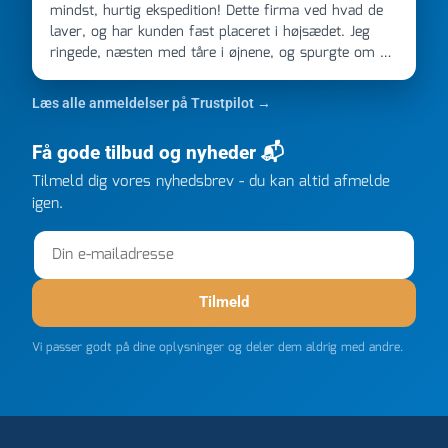
mindst, hurtig ekspedition! Dette firma ved hvad de
laver, og har kunden fast placeret i højsædet. Jeg
ringede, næsten med tåre i øjnene, og spurgte om de
kunne levere en stor ordre, fordi Davidsen A/S ikke
kunne overholde en 2 måneder gammel aftale. Jeg
Læs alle anmeldelser på Trustpilot →
ringede onsdag kl 16, og min store ordre kom dagen
efter kl 6.45! Kan slet ikke få armene ned, og næste
Få gode tilbud og nyheder 📬
gang jeg skal bruge noget, vil jeg ringe til dem
FØRST. De varmeste og venligste hilsner fra Rene
Tilmeld dig vores nyhedsbrev - du kan altid afmelde
igen.
Tilmeld
Vi passer godt på dine oplysninger og deler dem aldrig med andre.