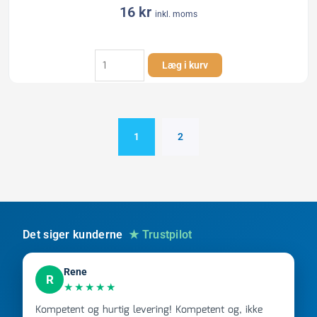
16
kr
inkl. moms
Rør
Læg i kurv
PP
HT
40-
500mm
hvid
1
2
antal
Det siger kunderne
★ Trustpilot
Rene
R
★★★★★
Kompetent og hurtig levering! Kompetent og, ikke