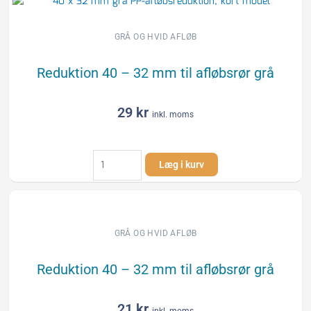
til
afløbsrør
grå
GRÅ OG HVID AFLØB
antal
Reduktion 40 – 32 mm til afløbsrør grå
29
kr
inkl. moms
Reduktion
Læg i kurv
40
-
32
mm
til
GRÅ OG HVID AFLØB
afløbsrør
grå
Reduktion 40 – 32 mm til afløbsrør grå
antal
21
kr