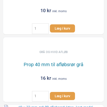
10
kr
inkl. moms
Bøjning
Læg i kurv
40
mm
/
87
g
GRÅ OG HVID AFLØB
grå
antal
Prop 40 mm til afløbsrør grå
16
kr
inkl. moms
Prop
Læg i kurv
40
mm