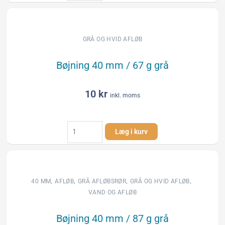
mm
/
45
g
GRÅ OG HVID AFLØB
grå
antal
Bøjning 40 mm / 67 g grå
10
kr
inkl. moms
Bøjning
Læg i kurv
40
mm
/
67
g
,
,
,
,
40 MM
AFLØB
GRÅ AFLØBSRØR
GRÅ OG HVID AFLØB
grå
VAND OG AFLØB
antal
Bøjning 40 mm / 87 g grå