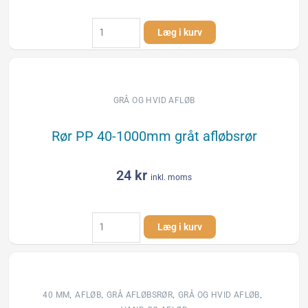
Reduktion
Læg i kurv
75
-
40
mm
til
GRÅ OG HVID AFLØB
afløbsrør
grå
Rør PP 40-1000mm gråt afløbsrør
antal
24
kr
inkl. moms
Rør
Læg i kurv
PP
40-
1000mm
gråt
afløbsrør
,
,
,
,
40 MM
AFLØB
GRÅ AFLØBSRØR
GRÅ OG HVID AFLØB