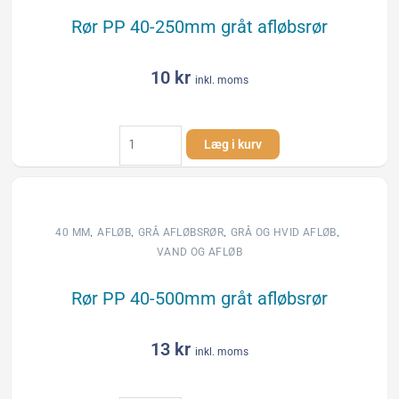
Rør PP 40-250mm gråt afløbsrør
10
kr
inkl. moms
Rør
Læg i kurv
PP
40-
250mm
gråt
afløbsrør
,
,
,
,
40 MM
AFLØB
GRÅ AFLØBSRØR
GRÅ OG HVID AFLØB
antal
VAND OG AFLØB
Rør PP 40-500mm gråt afløbsrør
13
kr
inkl. moms