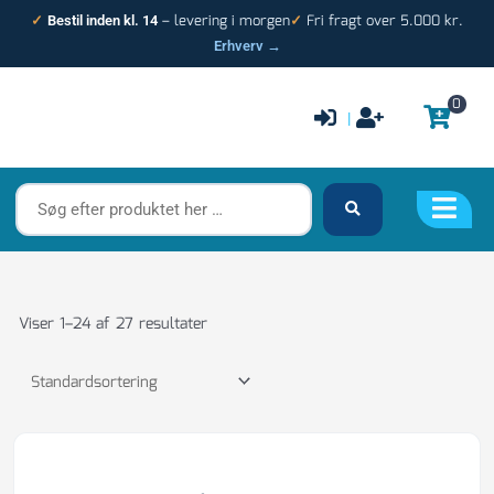
Gå
– levering i morgen
Fri fragt over 5.000 kr.
✓
Bestil inden kl. 14
✓
til
Erhverv →
indholdet
0
|
Søg
efter
produktet
her
…
Viser 1–24 af 27 resultater