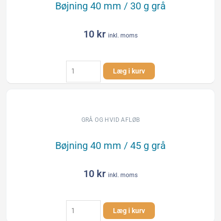
antal
Bøjning 40 mm / 30 g grå
10
kr
inkl. moms
Bøjning
Læg i kurv
40
mm
/
30
g
GRÅ OG HVID AFLØB
grå
antal
Bøjning 40 mm / 45 g grå
10
kr
inkl. moms
Bøjning
Læg i kurv
40