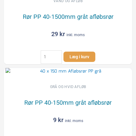
antal
VAND OG AFLØB
Rør PP 40-1500mm gråt afløbsrør
29
kr
inkl. moms
Rør
Læg i kurv
PP
40-
1500mm
gråt
afløbsrør
GRÅ OG HVID AFLØB
antal
Rør PP 40-150mm gråt afløbsrør
9
kr
inkl. moms