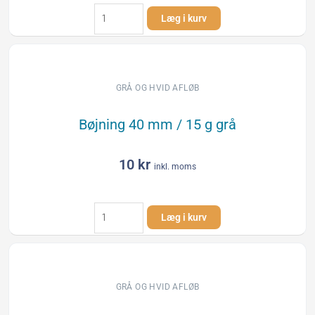
Afløbsrør
Læg i kurv
40
x
2000
mm
grå
GRÅ OG HVID AFLØB
antal
Bøjning 40 mm / 15 g grå
10
kr
inkl. moms
Bøjning
Læg i kurv
40
mm
/
15
g
GRÅ OG HVID AFLØB
grå