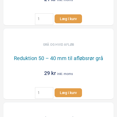
inkl. moms
Reduktion
Læg i kurv
40
-
32
mm
til
GRÅ OG HVID AFLØB
afløbsrør
grå
Reduktion 50 – 40 mm til afløbsrør grå
antal
29
kr
inkl. moms
Reduktion
Læg i kurv
50
-
40
mm