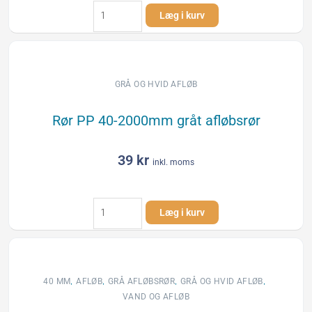
Rør
Læg i kurv
PP
40-
150mm
gråt
afløbsrør
GRÅ OG HVID AFLØB
antal
Rør PP 40-2000mm gråt afløbsrør
39
kr
inkl. moms
Rør
Læg i kurv
PP
40-
2000mm
gråt
afløbsrør
,
,
,
,
40 MM
AFLØB
GRÅ AFLØBSRØR
GRÅ OG HVID AFLØB
antal
VAND OG AFLØB