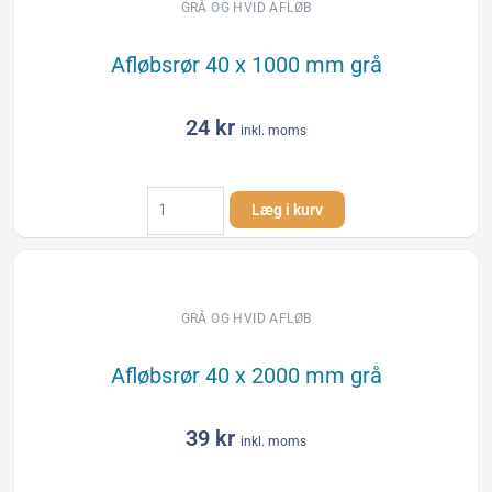
GRÅ OG HVID AFLØB
Afløbsrør 40 x 1000 mm grå
24
kr
inkl. moms
Afløbsrør
Læg i kurv
40
x
1000
mm
grå
GRÅ OG HVID AFLØB
antal
Afløbsrør 40 x 2000 mm grå
39
kr
inkl. moms