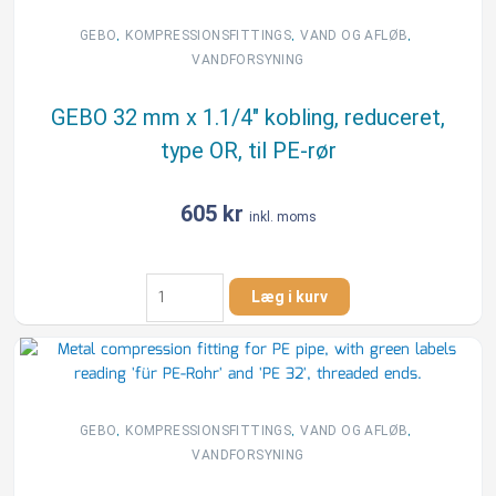
til
stålrør
,
,
,
GEBO
KOMPRESSIONSFITTINGS
VAND OG AFLØB
antal
VANDFORSYNING
GEBO 32 mm x 1.1/4″ kobling, reduceret,
type OR, til PE-rør
605
kr
inkl. moms
GEBO
Læg i kurv
32
mm
x
1.1/4"
kobling,
reduceret,
,
,
,
GEBO
KOMPRESSIONSFITTINGS
VAND OG AFLØB
type
VANDFORSYNING
OR,