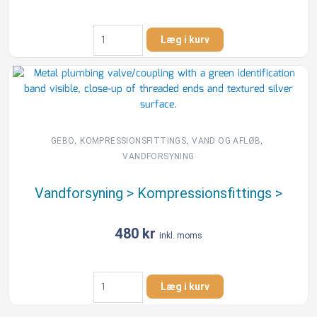
GEBO
Læg i kurv
40
mm
x
3/4"
kobling,
reduceret,
type
,
,
,
GEBO
KOMPRESSIONSFITTINGS
VAND OG AFLØB
OR,
VANDFORSYNING
til
PE-
Vandforsyning > Kompressionsfittings >
rør
antal
480
kr
inkl. moms
Vandforsyning
Læg i kurv
>
Kompressionsfittings