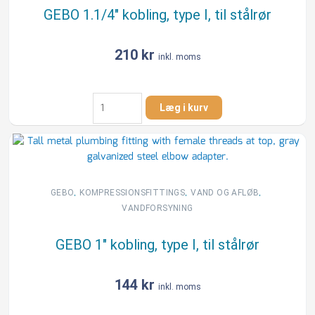
GEBO 1.1/4″ kobling, type I, til stålrør
210
kr
inkl. moms
GEBO
Læg i kurv
1.1/4"
kobling,
type
I,
til
stålrør
,
,
,
GEBO
KOMPRESSIONSFITTINGS
VAND OG AFLØB
antal
VANDFORSYNING
GEBO 1″ kobling, type I, til stålrør
144
kr
inkl. moms