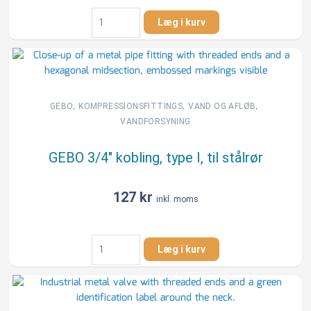
GEBO
Læg i kurv
1"
kobling,
type
I,
til
stålrør
,
,
,
GEBO
KOMPRESSIONSFITTINGS
VAND OG AFLØB
antal
VANDFORSYNING
GEBO 3/4″ kobling, type I, til stålrør
127
kr
inkl. moms
GEBO
Læg i kurv
3/4"
kobling,
type
I,