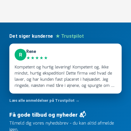
>
antal
Det siger kunderne
★ Trustpilot
Rene
R
★★★★★
Kompetent og hurtig levering! Kompetent og, ikke
mindst, hurtig ekspedition! Dette firma ved hvad de
laver, og har kunden fast placeret i højsædet. Jeg
ringede, næsten med tåre i øjnene, og spurgte om de
kunne levere en stor ordre, fordi Davidsen A/S ikke
kunne overholde en 2 måneder gammel aftale. Jeg
Læs alle anmeldelser på Trustpilot →
ringede onsdag kl 16, og min store ordre kom dagen
efter kl 6.45! Kan slet ikke få armene ned, og næste
Få gode tilbud og nyheder 📬
gang jeg skal bruge noget, vil jeg ringe til dem
FØRST. De varmeste og venligste hilsner fra Rene
Tilmeld dig vores nyhedsbrev - du kan altid afmelde
igen.