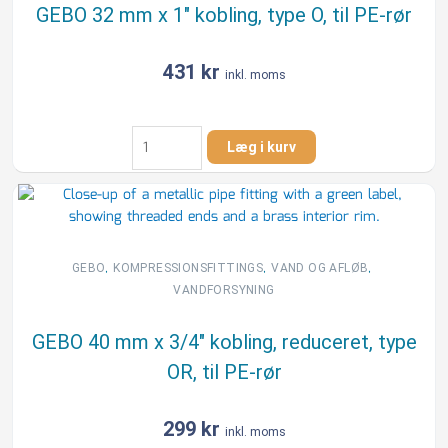
til
GEBO 32 mm x 1″ kobling, type O, til PE-rør
PE-
rør
antal
431
kr
inkl. moms
GEBO
Læg i kurv
32
mm
x
1"
kobling,
type
,
,
,
GEBO
KOMPRESSIONSFITTINGS
VAND OG AFLØB
O,
VANDFORSYNING
til
PE-
GEBO 40 mm x 3/4″ kobling, reduceret, type
rør
OR, til PE-rør
antal
299
kr
inkl. moms