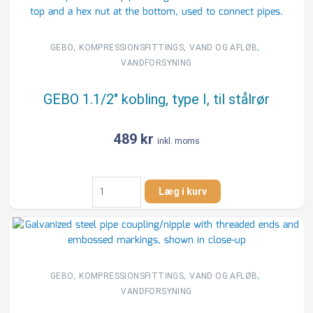
,
,
,
GEBO
KOMPRESSIONSFITTINGS
VAND OG AFLØB
VANDFORSYNING
GEBO 1.1/2″ kobling, type I, til stålrør
489
kr
inkl. moms
GEBO
Læg i kurv
1.1/2"
kobling,
type
I,
til
stålrør
,
,
,
GEBO
KOMPRESSIONSFITTINGS
VAND OG AFLØB
antal
VANDFORSYNING