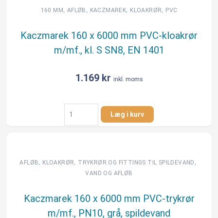
kloakrør
,
,
,
,
160 MM
AFLØB
KACZMAREK
KLOAKRØR
PVC
m/mf.,
klasse
Kaczmarek 160 x 6000 mm PVC-kloakrør
S
m/mf., kl. S SN8, EN 1401
SN8,
EN
1852
1.169
kr
inkl. moms
antal
Kaczmarek
Læg i kurv
160
x
6000
mm
PVC-
,
,
,
AFLØB
KLOAKRØR
TRYKRØR OG FITTINGS TIL SPILDEVAND
kloakrør
VAND OG AFLØB
m/mf.,
kl.
Kaczmarek 160 x 6000 mm PVC-trykrør
S
m/mf., PN10, grå, spildevand
SN8,