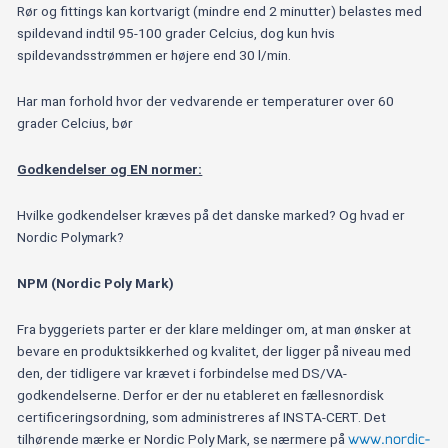
Rør og fittings kan kortvarigt (mindre end 2 minutter) belastes med
spildevand indtil 95-100 grader Celcius, dog kun hvis
spildevandsstrømmen er højere end 30 l/min.
Har man forhold hvor der vedvarende er temperaturer over 60
grader Celcius, bør
Godkendelser og EN normer:
Hvilke godkendelser kræves på det danske marked? Og hvad er
Nordic Polymark?
NPM (Nordic Poly Mark)
Fra byggeriets parter er der klare meldinger om, at man ønsker at
bevare en produktsikkerhed og kvalitet, der ligger på niveau med
den, der tidligere var krævet i forbindelse med DS/VA-
godkendelserne. Derfor er der nu etableret en fællesnordisk
certificeringsordning, som administreres af INSTA-CERT. Det
www.nordic-
tilhørende mærke er Nordic Poly Mark, se nærmere på