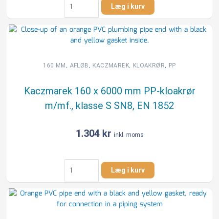
Læg i kurv
160
x
3000
mm
PVC-
kloakrør
,
,
,
,
160 MM
AFLØB
KACZMAREK
KLOAKRØR
PP
m/mf.,
kl.
Kaczmarek 160 x 6000 mm PP-kloakrør
S
m/mf., klasse S SN8, EN 1852
SN8,
EN
1401
1.304
kr
inkl. moms
antal
Kaczmarek
Læg i kurv
160
x
6000
mm
PP-