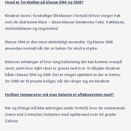
Hvad er forskellen på klasse SN4 og SN8?
Kloakrør laves i forskellige SN-klasser i forhold til hvor meget tryk
som de skal kunne klare – disse klasser benævnes f.eks. trykklasse,
stivhedsklasse og ringstivhed.
Klasse SN4 er den mest almindeligt anvendte. Og klasse SN8
anvendes normalt når der er behov for ekstra styrke.
Behovet anhænger af hvor tung belastning der kan komme ovenpå
røret, samt hvor dybt røret er gravet ned m.m. Vi tilbyder kloakrør
både i klasse SN4 og SN8. Det er meget sjældent at der er behov
for SN8 rør til private boliger, når det drejer sig om kloakrør.
Hvilken temperatur må man belaste et afløbssystem med?
Rør og fittings må ikke anbringes under forhold, hvor de vedvarende
(mere end 2 minutter) belastes med spildevand over 60 grader
Celcius.