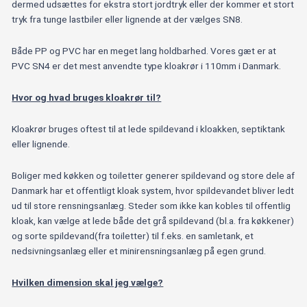
dermed udsættes for ekstra stort jordtryk eller der kommer et stort
tryk fra tunge lastbiler eller lignende at der vælges SN8.
Både PP og PVC har en meget lang holdbarhed. Vores gæt er at
PVC SN4 er det mest anvendte type kloakrør i 110mm i Danmark.
Hvor og hvad bruges kloakrør til?
Kloakrør bruges oftest til at lede spildevand i kloakken, septiktank
eller lignende.
Boliger med køkken og toiletter generer spildevand og store dele af
Danmark har et offentligt kloak system, hvor spildevandet bliver ledt
ud til store rensningsanlæg. Steder som ikke kan kobles til offentlig
kloak, kan vælge at lede både det grå spildevand (bl.a. fra køkkener)
og sorte spildevand(fra toiletter) til f.eks. en samletank, et
nedsivningsanlæg eller et minirensningsanlæg på egen grund.
Hvilken dimension skal jeg vælge?