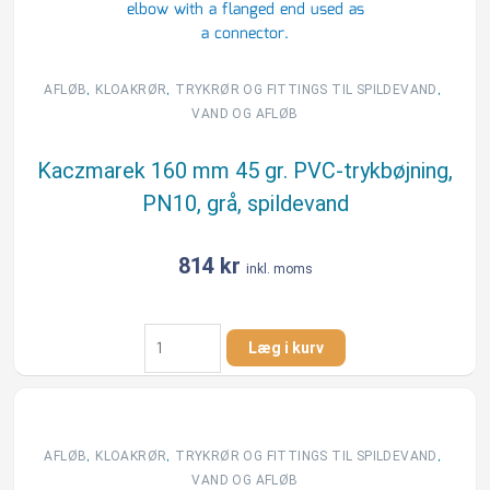
antal
,
,
,
AFLØB
KLOAKRØR
TRYKRØR OG FITTINGS TIL SPILDEVAND
VAND OG AFLØB
Kaczmarek 160 mm 45 gr. PVC-trykbøjning,
PN10, grå, spildevand
814
kr
inkl. moms
Kaczmarek
Læg i kurv
160
mm
45
gr.
PVC-
,
,
,
AFLØB
KLOAKRØR
TRYKRØR OG FITTINGS TIL SPILDEVAND
trykbøjning,
VAND OG AFLØB