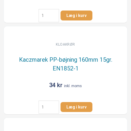
Kaczmarek
Læg i kurv
160
x
6000
mm
PVC-
KLOAKRØR
trykrør
m/mf.,
Kaczmarek PP-bøjning 160mm 15gr.
PN6,
EN1852-1
grå,
spildevand
antal
34
kr
inkl. moms
Kaczmarek
Læg i kurv
PP-
bøjning
160mm
15gr.