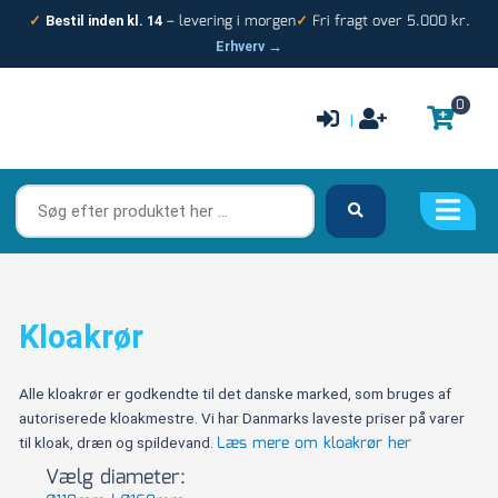
Gå
– levering i morgen
Fri fragt over 5.000 kr.
✓
Bestil inden kl. 14
✓
til
Erhverv →
indholdet
0
|
Søg
efter
produktet
her
…
Kloakrør
Alle kloakrør er godkendte til det danske marked, som bruges af
autoriserede kloakmestre. Vi har Danmarks laveste priser på varer
Læs mere om kloakrør her
til kloak, dræn og spildevand.
Vælg diameter: