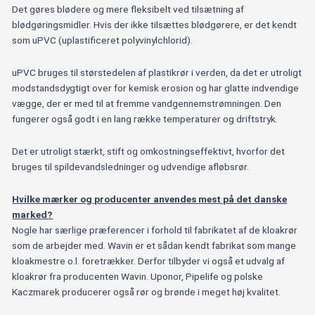
Det gøres blødere og mere fleksibelt ved tilsætning af
blødgøringsmidler. Hvis der ikke tilsættes blødgørere, er det kendt
som uPVC (uplastificeret polyvinylchlorid).
uPVC bruges til størstedelen af plastikrør i verden, da det er utroligt
modstandsdygtigt over for kemisk erosion og har glatte indvendige
vægge, der er med til at fremme vandgennemstrømningen. Den
fungerer også godt i en lang række temperaturer og driftstryk.
Det er utroligt stærkt, stift og omkostningseffektivt, hvorfor det
bruges til spildevandsledninger og udvendige afløbsrør.
Hvilke mærker og producenter anvendes mest på det danske
marked?
Nogle har særlige præferencer i forhold til fabrikatet af de kloakrør
som de arbejder med. Wavin er et sådan kendt fabrikat som mange
kloakmestre o.l. foretrækker. Derfor tilbyder vi også et udvalg af
kloakrør fra producenten Wavin. Uponor, Pipelife og polske
Kaczmarek producerer også rør og brønde i meget høj kvalitet.