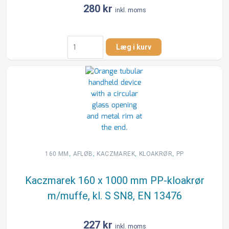
280
kr
inkl. moms
Kaczmarek
Læg i kurv
160
x
1000
mm
PP-
kloakrør
m/mf.,
klasse
S
SN8,
,
,
,
,
160 MM
AFLØB
KACZMAREK
KLOAKRØR
PP
EN
1852
Kaczmarek 160 x 1000 mm PP-kloakrør
antal
m/muffe, kl. S SN8, EN 13476
227
kr
inkl. moms