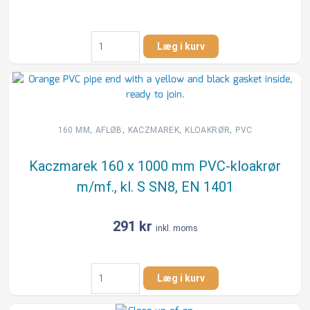
Kaczmarek
Læg i kurv
160
x
1000
mm
PP-
kloakrør
,
,
,
,
160 MM
AFLØB
KACZMAREK
KLOAKRØR
PVC
m/muffe,
kl.
Kaczmarek 160 x 1000 mm PVC-kloakrør
S
m/mf., kl. S SN8, EN 1401
SN8,
EN
13476
291
kr
inkl. moms
antal
Kaczmarek
Læg i kurv
160
x