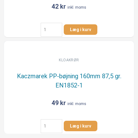
42
kr
inkl. moms
Kaczmarek
Læg i kurv
PP-
bøjning
160mm
45gr.
EN1852-
KLOAKRØR
1
antal
Kaczmarek PP-bøjning 160mm 87,5 gr.
EN1852-1
49
kr
inkl. moms
Kaczmarek
Læg i kurv
PP-
bøjning