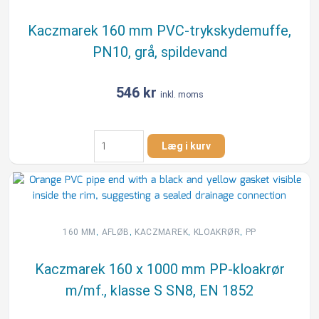
PN10,
grå,
Kaczmarek 160 mm PVC-trykskydemuffe,
spildevand
PN10, grå, spildevand
antal
546
kr
inkl. moms
Kaczmarek
Læg i kurv
160
mm
PVC-
trykskydemuffe,
PN10,
grå,
,
,
,
,
160 MM
AFLØB
KACZMAREK
KLOAKRØR
PP
spildevand
antal
Kaczmarek 160 x 1000 mm PP-kloakrør
m/mf., klasse S SN8, EN 1852