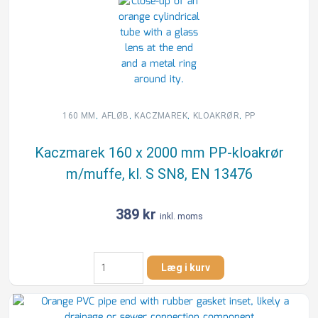
1000
mm
PVC-
kloakrør
m/mf.,
kl.
S
SN8,
,
,
,
,
160 MM
AFLØB
KACZMAREK
KLOAKRØR
PP
EN
1401
Kaczmarek 160 x 2000 mm PP-kloakrør
antal
m/muffe, kl. S SN8, EN 13476
389
kr
inkl. moms
Kaczmarek
Læg i kurv
160
x
2000