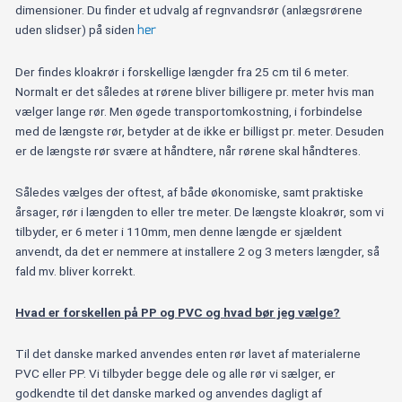
dimensioner. Du finder et udvalg af regnvandsrør (anlægsrørene
her
uden slidser) på siden
Der findes kloakrør i forskellige længder fra 25 cm til 6 meter.
Normalt er det således at rørene bliver billigere pr. meter hvis man
vælger lange rør. Men øgede transportomkostning, i forbindelse
med de længste rør, betyder at de ikke er billigst pr. meter. Desuden
er de længste rør svære at håndtere, når rørene skal håndteres.
Således vælges der oftest, af både økonomiske, samt praktiske
årsager, rør i længden to eller tre meter. De længste kloakrør, som vi
tilbyder, er 6 meter i 110mm, men denne længde er sjældent
anvendt, da det er nemmere at installere 2 og 3 meters længder, så
fald mv. bliver korrekt.
Hvad er forskellen på PP og PVC og hvad bør jeg vælge?
Til det danske marked anvendes enten rør lavet af materialerne
PVC eller PP. Vi tilbyder begge dele og alle rør vi sælger, er
godkendte til det danske marked og anvendes dagligt af