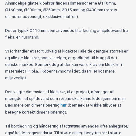
Almindelige glatte kloakrør findes i dimensionerne Ø110mm,
Ø160mm, Ø200mm, Ø250mm, Ø315 mm og Ø400mm (rørets
diameter udvendigt, eksklusive muffen).
Det er typisk Ø110mm som anvendes til afledning af spildevand fra
f.eks. en husstand.
Vi forhandler et stort udvalg af kloakrør i alle de gængse størrelser
og alle de kloakrør, som vi sælger, er godkendt til brug på det
danske marked. Bemærk dog at der kan være krav om kloakrør i
materialet PP, bl.a. i Københavnsområdet, da PP er lidt mere
miljøvenligt.
Den valgte dimension af kloakrør, til et projekt, afhænger af
mængden af spildevand som rørene skal kunne lede igennem m.m.
her
Læs mere om dimensionering
(bemærk at vi ikke tilbyder at
beregne korrekt dimensionering).
Til bortledning og håndtering af
regnvand
anvendes ofte anlægsrør,
også kaldet regnvandsrør. Til større anlæg benyttes rør i større