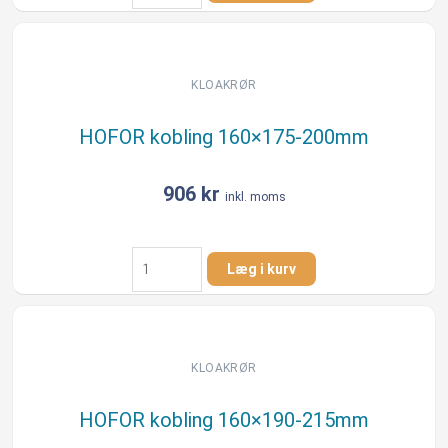
160/238mm
antal
KLOAKRØR
HOFOR kobling 160×175-200mm
906
kr
inkl. moms
HOFOR
Læg i kurv
kobling
160x175-
200mm
antal
KLOAKRØR
HOFOR kobling 160×190-215mm