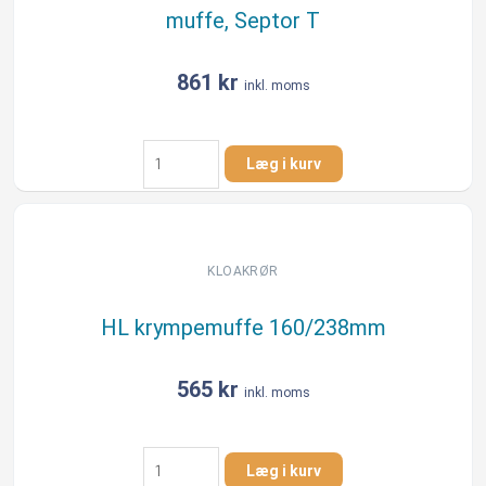
muffe, Septor T
861
kr
inkl. moms
HL
Læg i kurv
indvend.
overgang
160/145mm
lang,
med
KLOAKRØR
muffe,
Septor
HL krympemuffe 160/238mm
T
antal
565
kr
inkl. moms
HL
Læg i kurv
krympemuffe