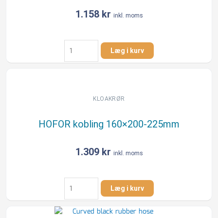
1.158
kr
inkl. moms
HOFOR
Læg i kurv
kobling
160x190-
215mm
antal
KLOAKRØR
HOFOR kobling 160×200-225mm
1.309
kr
inkl. moms
HOFOR
Læg i kurv
kobling
160x200-
225mm