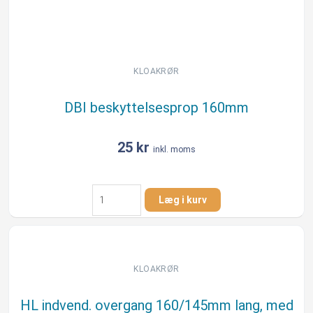
KLOAKRØR
DBI beskyttelsesprop 160mm
25
kr
inkl. moms
DBI
Læg i kurv
beskyttelsesprop
160mm
antal
KLOAKRØR
HL indvend. overgang 160/145mm lang, med