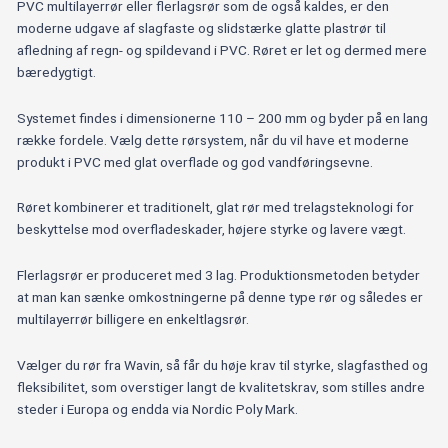
PVC multilayerrør eller flerlagsrør som de også kaldes, er den
moderne udgave af slagfaste og slidstærke glatte plastrør til
afledning af regn- og spildevand i PVC. Røret er let og dermed mere
bæredygtigt.
Systemet findes i dimensionerne 110 – 200 mm og byder på en lang
række fordele. Vælg dette rørsystem, når du vil have et moderne
produkt i PVC med glat overflade og god vandføringsevne.
Røret kombinerer et traditionelt, glat rør med trelagsteknologi for
beskyttelse mod overfladeskader, højere styrke og lavere vægt.
Flerlagsrør er produceret med 3 lag. Produktionsmetoden betyder
at man kan sænke omkostningerne på denne type rør og således er
multilayerrør billigere en enkeltlagsrør.
Vælger du rør fra Wavin, så får du høje krav til styrke, slagfasthed og
fleksibilitet, som overstiger langt de kvalitetskrav, som stilles andre
steder i Europa og endda via Nordic Poly Mark.