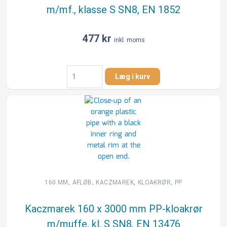
m/mf., klasse S SN8, EN 1852
SN8,
EN
1401
477
kr
inkl. moms
antal
Kaczmarek
Læg i kurv
160
x
3000
mm
PP-
kloakrør
m/mf.,
klasse
S
SN8,
,
,
,
,
160 MM
AFLØB
KACZMAREK
KLOAKRØR
PP
EN
1852
Kaczmarek 160 x 3000 mm PP-kloakrør
antal
m/muffe, kl. S SN8, EN 13476