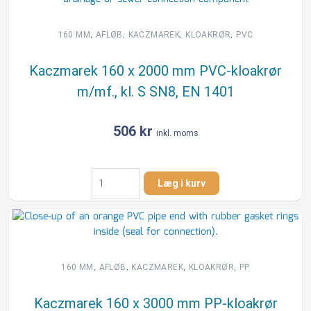
mm
PP-
kloakrør
,
,
,
,
160 MM
AFLØB
KACZMAREK
KLOAKRØR
PVC
m/muffe,
kl.
Kaczmarek 160 x 2000 mm PVC-kloakrør
S
m/mf., kl. S SN8, EN 1401
SN8,
EN
13476
506
kr
inkl. moms
antal
Kaczmarek
Læg i kurv
160
x
2000
mm
PVC-
kloakrør
,
,
,
,
160 MM
AFLØB
KACZMAREK
KLOAKRØR
PP
m/mf.,
kl.
Kaczmarek 160 x 3000 mm PP-kloakrør
S