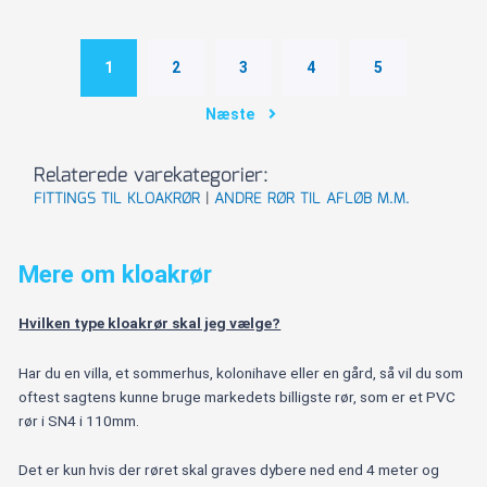
160mm
87,5
gr.
1
2
3
4
5
EN1852-
1
Næste
antal
Relaterede varekategorier:
FITTINGS TIL KLOAKRØR
|
ANDRE RØR TIL AFLØB M.M.
Mere om kloakrør
Hvilken type kloakrør skal jeg vælge?
Har du en villa, et sommerhus, kolonihave eller en gård, så vil du som
oftest sagtens kunne bruge markedets billigste rør, som er et PVC
rør i SN4 i 110mm.
Det er kun hvis der røret skal graves dybere ned end 4 meter og