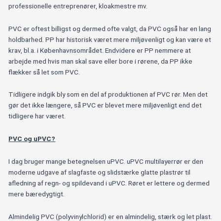
professionelle entreprenører, kloakmestre mv.
PVC er oftest billigst og dermed ofte valgt, da PVC også har en lang
holdbarhed. PP har historisk været mere miljøvenligt og kan være et
krav, bl.a. i Københavnsområdet. Endvidere er PP nemmere at
arbejde med hvis man skal save eller bore i rørene, da PP ikke
flækker så let som PVC.
Tidligere indgik bly som en del af produktionen af PVC rør. Men det
gør det ikke længere, så PVC er blevet mere miljøvenligt end det
tidligere har været.
PVC og uPVC?
I dag bruger mange betegnelsen uPVC. uPVC multilayerrør er den
moderne udgave af slagfaste og slidstærke glatte plastrør til
afledning af regn- og spildevand i uPVC. Røret er lettere og dermed
mere bæredygtigt.
Almindelig PVC (polyvinylchlorid) er en almindelig, stærk og let plast.