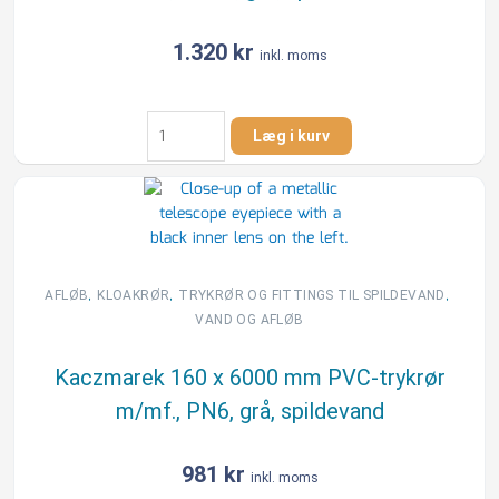
EN
1401
1.320
kr
inkl. moms
antal
Kaczmarek
Læg i kurv
160
x
6000
mm
PVC-
trykrør
m/mf.,
,
,
,
AFLØB
KLOAKRØR
TRYKRØR OG FITTINGS TIL SPILDEVAND
PN10,
VAND OG AFLØB
grå,
spildevand
Kaczmarek 160 x 6000 mm PVC-trykrør
antal
m/mf., PN6, grå, spildevand
981
kr
inkl. moms