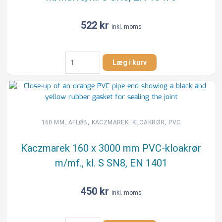
522
kr
inkl. moms
Kaczmarek
Læg i kurv
160
x
3000
mm
PP-
kloakrør
,
,
,
,
160 MM
AFLØB
KACZMAREK
KLOAKRØR
PVC
m/muffe,
kl.
Kaczmarek 160 x 3000 mm PVC-kloakrør
S
m/mf., kl. S SN8, EN 1401
SN8,
EN
13476
450
kr
inkl. moms
antal
Kaczmarek