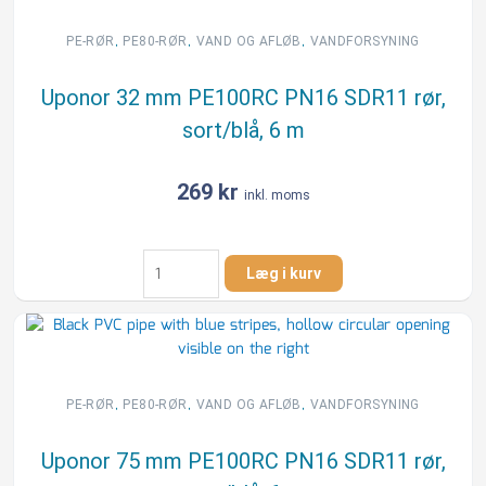
PN16
SDR11
,
,
,
PE-RØR
PE80-RØR
VAND OG AFLØB
VANDFORSYNING
rør,
sort/blå,
Uponor 32 mm PE100RC PN16 SDR11 rør,
6
sort/blå, 6 m
m
antal
269
kr
inkl. moms
Uponor
Læg i kurv
32
mm
PE100RC
PN16
SDR11
rør,
,
,
,
PE-RØR
PE80-RØR
VAND OG AFLØB
VANDFORSYNING
sort/blå,
6
Uponor 75 mm PE100RC PN16 SDR11 rør,
m