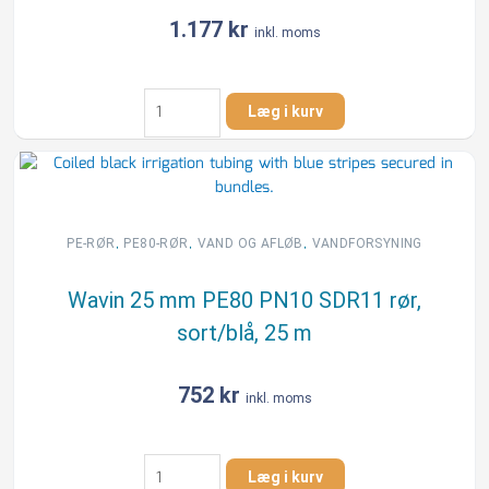
1.177
kr
inkl. moms
Wavin
Læg i kurv
32
mm
PE80
PN10
SDR11
rør,
,
,
,
PE-RØR
PE80-RØR
VAND OG AFLØB
VANDFORSYNING
sort/blå,
25
Wavin 25 mm PE80 PN10 SDR11 rør,
m
sort/blå, 25 m
antal
752
kr
inkl. moms
Wavin
Læg i kurv
25