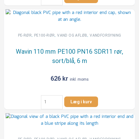
110
mm
PE100
PN10
SDR17
rør,
,
,
,
PE-RØR
PE100-RØR
VAND OG AFLØB
VANDFORSYNING
sort/blå,
6
Wavin 110 mm PE100 PN16 SDR11 rør,
m
sort/blå, 6 m
antal
626
kr
inkl. moms
Wavin
Læg i kurv
110
mm
PE100
PN16
SDR11
rør,