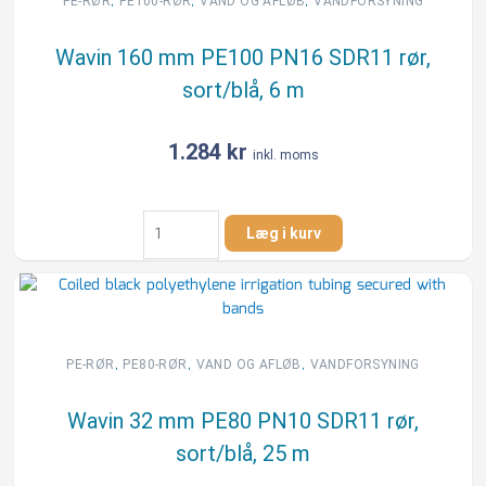
,
,
,
PE-RØR
PE100-RØR
VAND OG AFLØB
VANDFORSYNING
sort/blå,
6
Wavin 160 mm PE100 PN16 SDR11 rør,
m
sort/blå, 6 m
antal
1.284
kr
inkl. moms
Wavin
Læg i kurv
160
mm
PE100
PN16
SDR11
rør,
,
,
,
PE-RØR
PE80-RØR
VAND OG AFLØB
VANDFORSYNING
sort/blå,
6
Wavin 32 mm PE80 PN10 SDR11 rør,
m
sort/blå, 25 m
antal