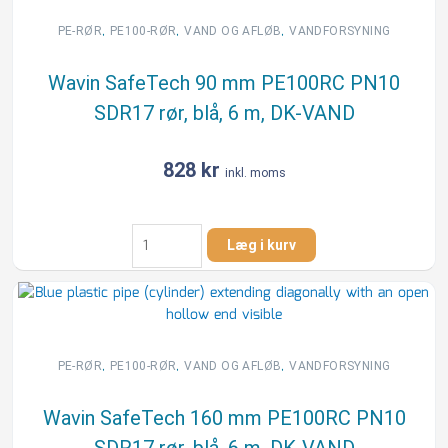
PE100RC
PN10
,
,
,
PE-RØR
PE100-RØR
VAND OG AFLØB
VANDFORSYNING
SDR17
rør,
Wavin SafeTech 90 mm PE100RC PN10
blå,
SDR17 rør, blå, 6 m, DK-VAND
6
m,
DK-
828
kr
inkl. moms
VAND
antal
Wavin
Læg i kurv
SafeTech
90
mm
PE100RC
PN10
SDR17
,
,
,
PE-RØR
PE100-RØR
VAND OG AFLØB
VANDFORSYNING
rør,
blå,
Wavin SafeTech 160 mm PE100RC PN10
6