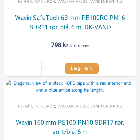
rør,
,
,
,
PE-RØR
PE100-RØR
VAND OG AFLØB
VANDFORSYNING
blå,
anbrud
Wavin SafeTech 63 mm PE100RC PN16
antal
SDR11 rør, blå, 6 m, DK-VAND
798
kr
inkl. moms
Wavin
Læg i kurv
SafeTech
63
mm
PE100RC
PN16
SDR11
,
,
,
PE-RØR
PE100-RØR
VAND OG AFLØB
VANDFORSYNING
rør,
blå,
Wavin 160 mm PE100 PN10 SDR17 rør,
6
sort/blå, 6 m
m,
DK-