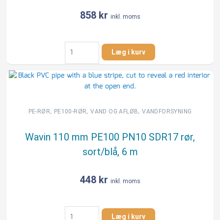
VAND
858
kr
inkl. moms
antal
Wavin
Læg i kurv
160
mm
PE100
PN10
SDR17
rør,
,
,
,
PE-RØR
PE100-RØR
VAND OG AFLØB
VANDFORSYNING
sort/blå,
6
Wavin 110 mm PE100 PN10 SDR17 rør,
m
sort/blå, 6 m
antal
448
kr
inkl. moms
Wavin
Læg i kurv