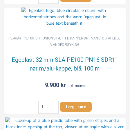
mm
PE80
PN10
SDR11
rør,
sort/blå,
,
,
,
PE-RØR
PE100 DIFFUSIONSTÆTTE KAPPERØR
VAND OG AFLØB
25
VANDFORSYNING
m
antal
Egeplast 32 mm SLA PE100 PN16 SDR11
rør m/alu-kappe, blå, 100 m
9.900
kr
inkl. moms
Egeplast
Læg i kurv
32
mm
SLA
PE100