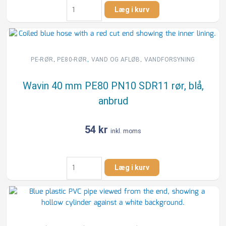
Wavin
Læg i kurv
SafeTech
75
mm
PE100RC
PN10
,
,
,
PE-RØR
PE80-RØR
VAND OG AFLØB
VANDFORSYNING
SDR17
rør,
Wavin 40 mm PE80 PN10 SDR11 rør, blå,
blå,
anbrud
6
m,
DK-
54
kr
inkl. moms
VAND
antal
Wavin
Læg i kurv
40
mm
PE80
PN10
SDR11