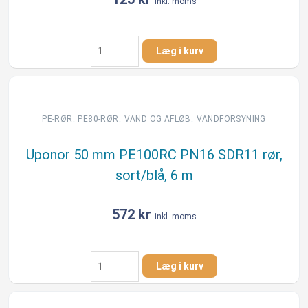
inkl. moms
m
antal
Uponor
Læg i kurv
50
mm
PE100
PN10
SDR17
,
,
,
PE-RØR
PE80-RØR
VAND OG AFLØB
VANDFORSYNING
rør,
blå,
Uponor 50 mm PE100RC PN16 SDR11 rør,
6
sort/blå, 6 m
m,
DK-
VAND
572
kr
inkl. moms
antal
Uponor
Læg i kurv
50
mm
PE100RC