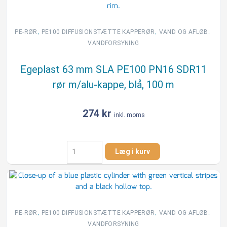
PN16
SDR11
rør
,
,
,
PE-RØR
PE100 DIFFUSIONSTÆTTE KAPPERØR
VAND OG AFLØB
m/alu-
VANDFORSYNING
kappe,
blå,
Egeplast 63 mm SLA PE100 PN16 SDR11
100
rør m/alu-kappe, blå, 100 m
m
antal
274
kr
inkl. moms
Egeplast
Læg i kurv
63
mm
SLA
PE100
PN16
SDR11
,
,
,
PE-RØR
PE100 DIFFUSIONSTÆTTE KAPPERØR
VAND OG AFLØB
rør
VANDFORSYNING