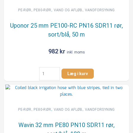
SDR11
rør,
,
,
,
PE-RØR
PE80-RØR
VAND OG AFLØB
VANDFORSYNING
sort/blå,
50
Uponor 25 mm PE100-RC PN16 SDR11 rør,
m
sort/blå, 50 m
antal
982
kr
inkl. moms
Uponor
Læg i kurv
25
mm
PE100-
RC
PN16
SDR11
,
,
,
PE-RØR
PE80-RØR
VAND OG AFLØB
VANDFORSYNING
rør,
sort/blå,
Wavin 32 mm PE80 PN10 SDR11 rør,
50