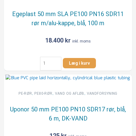
m/alu-
kappe,
Egeplast 50 mm SLA PE100 PN16 SDR11
blå,
rør m/alu-kappe, blå, 100 m
100
m
antal
18.400
kr
inkl. moms
Egeplast
Læg i kurv
50
mm
SLA
PE100
PN16
,
,
,
PE-RØR
PE80-RØR
VAND OG AFLØB
VANDFORSYNING
SDR11
rør
Uponor 50 mm PE100 PN10 SDR17 rør, blå,
m/alu-
6 m, DK-VAND
kappe,
blå,
100
125
kr