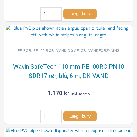
PE-
Læg i kurv
rør
40
mm
50m
PN10
blå.
,
,
,
PE-RØR
PE100-RØR
VAND OG AFLØB
VANDFORSYNING
antal
Wavin SafeTech 110 mm PE100RC PN10
SDR17 rør, blå, 6 m, DK-VAND
1.170
kr
inkl. moms
Wavin
Læg i kurv
SafeTech
110
mm