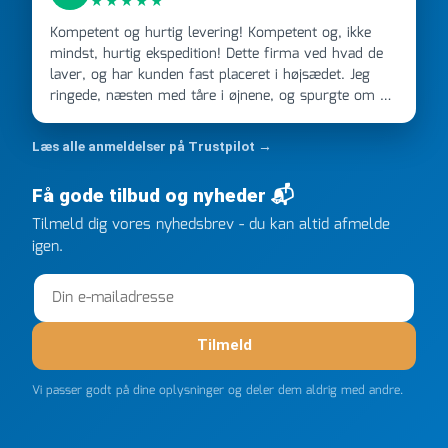
★★★★★
Kompetent og hurtig levering! Kompetent og, ikke
mindst, hurtig ekspedition! Dette firma ved hvad de
laver, og har kunden fast placeret i højsædet. Jeg
ringede, næsten med tåre i øjnene, og spurgte om de
kunne levere en stor ordre, fordi Davidsen A/S ikke
kunne overholde en 2 måneder gammel aftale. Jeg
Læs alle anmeldelser på Trustpilot →
ringede onsdag kl 16, og min store ordre kom dagen
efter kl 6.45! Kan slet ikke få armene ned, og næste
Få gode tilbud og nyheder 📬
gang jeg skal bruge noget, vil jeg ringe til dem
FØRST. De varmeste og venligste hilsner fra Rene
Tilmeld dig vores nyhedsbrev - du kan altid afmelde
igen.
Tilmeld
Vi passer godt på dine oplysninger og deler dem aldrig med andre.