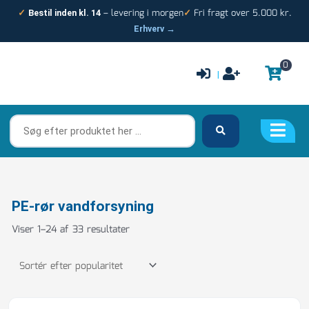
Gå
– levering i morgen
Fri fragt over 5.000 kr.
✓
Bestil inden kl. 14
✓
til
Erhverv →
indholdet
0
|
Søg
efter
produktet
her
…
Sorteret
PE-rør vandforsyning
efter
Viser 1–24 af 33 resultater
popularitet