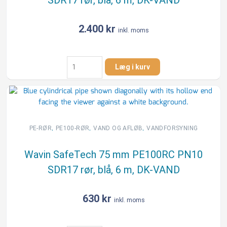
SDR17 rør, blå, 6 m, DK-VAND
m,
DK-
VAND
2.400
kr
inkl. moms
antal
Wavin
Læg i kurv
SafeTech
160
mm
PE100RC
PN10
SDR17
,
,
,
PE-RØR
PE100-RØR
VAND OG AFLØB
VANDFORSYNING
rør,
blå,
Wavin SafeTech 75 mm PE100RC PN10
6
SDR17 rør, blå, 6 m, DK-VAND
m,
DK-
VAND
630
kr
inkl. moms
antal