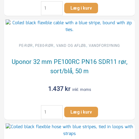
Uponor
Læg i kurv
90
mm
PE100RC
PN16
SDR11
rør,
,
,
,
PE-RØR
PE80-RØR
VAND OG AFLØB
VANDFORSYNING
sort/blå,
6
Uponor 32 mm PE100RC PN16 SDR11 rør,
m
sort/blå, 50 m
antal
1.437
kr
inkl. moms
Uponor
Læg i kurv
32
mm
PE100RC
PN16