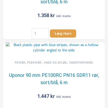
sort/blå, 6 m
antal
1.358
kr
inkl. moms
Uponor
Læg i kurv
75
mm
PE100RC
PN16
SDR11
rør,
,
,
,
PE-RØR
PE80-RØR
VAND OG AFLØB
VANDFORSYNING
sort/blå,
6
Uponor 90 mm PE100RC PN16 SDR11 rør,
m
sort/blå, 6 m
antal
1.447
kr
inkl. moms