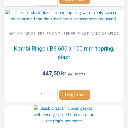
Ringen
325
x
5/15
mm
topring,
,
,
,
,
600 MM
AFLØB
KEGLER OG TILBEHØR
PLAST
VAND OG AFLØB
skrå,
PE
Kombi Ringen B6 600 x 100 mm topring,
325S
plast
antal
447,50
kr
inkl. moms
Kombi
Læg i kurv
Ringen
B6
600
x
100