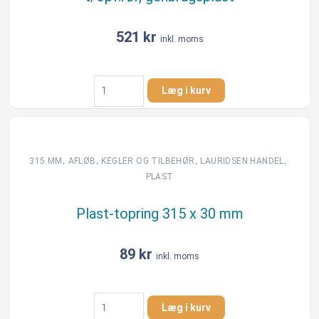
521
kr
inkl. moms
Lauridsen
Læg i kurv
600
x
200
mm
topring
,
,
,
,
315 MM
AFLØB
KEGLER OG TILBEHØR
LAURIDSEN HANDEL
m/fals
PLAST
t/opf.rør,
genbrugsplast
Plast-topring 315 x 30 mm
antal
89
kr
inkl. moms
Plast-
Læg i kurv
topring