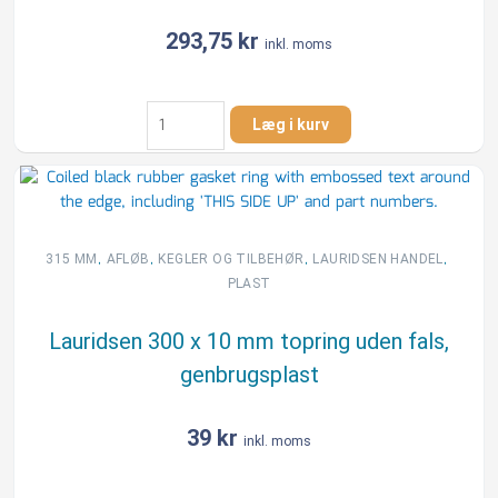
293,75
kr
inkl. moms
Kombi
Læg i kurv
Ringen
B6
600
x
50
mm
,
,
,
,
315 MM
AFLØB
KEGLER OG TILBEHØR
LAURIDSEN HANDEL
topring,
PLAST
plast
antal
Lauridsen 300 x 10 mm topring uden fals,
genbrugsplast
39
kr
inkl. moms