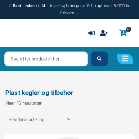
Gå
– levering i morgen
Fri fragt over 5.000 kr.
✓
Bestil inden kl. 14
✓
til
Erhverv →
indholdet
0
|
Søg
efter
produktet
her
…
Plast kegler og tilbehør
Viser 16 resultater