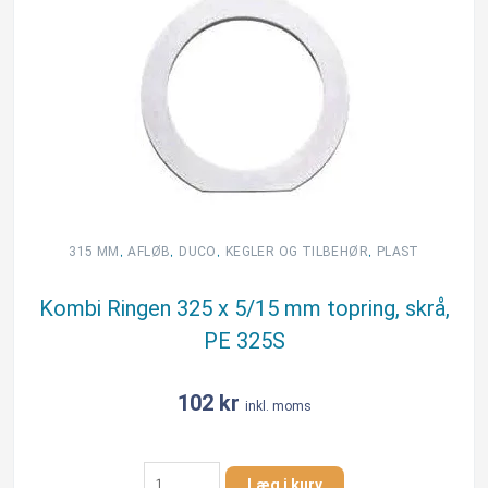
,
,
,
,
315 MM
AFLØB
DUCO
KEGLER OG TILBEHØR
PLAST
Kombi Ringen 325 x 5/15 mm topring, skrå,
PE 325S
102
kr
inkl. moms
Kombi
Læg i kurv