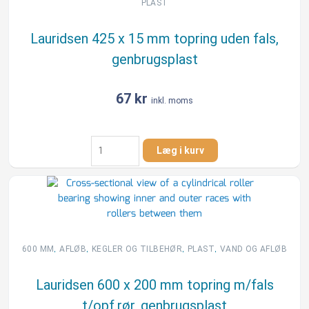
målerbrønd
PLAST
antal
Lauridsen 425 x 15 mm topring uden fals,
genbrugsplast
67
kr
inkl. moms
Lauridsen
Læg i kurv
425
x
15
mm
topring
uden
fals,
,
,
,
,
600 MM
AFLØB
KEGLER OG TILBEHØR
PLAST
VAND OG AFLØB
genbrugsplast
antal
Lauridsen 600 x 200 mm topring m/fals
t/opf.rør, genbrugsplast