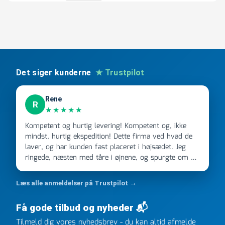
600
x
50
mm
antal
Det siger kunderne
★ Trustpilot
Rene
R
★★★★★
Kompetent og hurtig levering! Kompetent og, ikke
mindst, hurtig ekspedition! Dette firma ved hvad de
laver, og har kunden fast placeret i højsædet. Jeg
ringede, næsten med tåre i øjnene, og spurgte om de
kunne levere en stor ordre, fordi Davidsen A/S ikke
kunne overholde en 2 måneder gammel aftale. Jeg
Læs alle anmeldelser på Trustpilot →
ringede onsdag kl 16, og min store ordre kom dagen
efter kl 6.45! Kan slet ikke få armene ned, og næste
Få gode tilbud og nyheder 📬
gang jeg skal bruge noget, vil jeg ringe til dem
FØRST. De varmeste og venligste hilsner fra Rene
Tilmeld dig vores nyhedsbrev - du kan altid afmelde