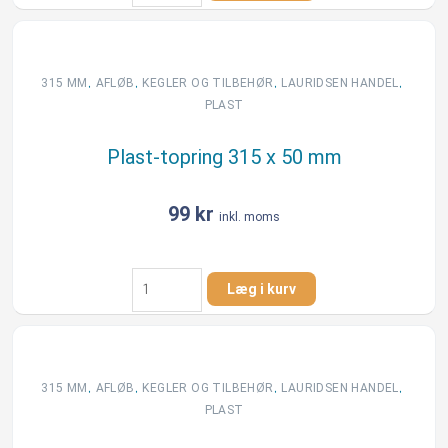
315
x
30
mm
,
,
,
,
315 MM
AFLØB
KEGLER OG TILBEHØR
LAURIDSEN HANDEL
antal
PLAST
Plast-topring 315 x 50 mm
99
kr
inkl. moms
Plast-
Læg i kurv
topring
315
x
50
mm
,
,
,
,
315 MM
AFLØB
KEGLER OG TILBEHØR
LAURIDSEN HANDEL
antal
PLAST