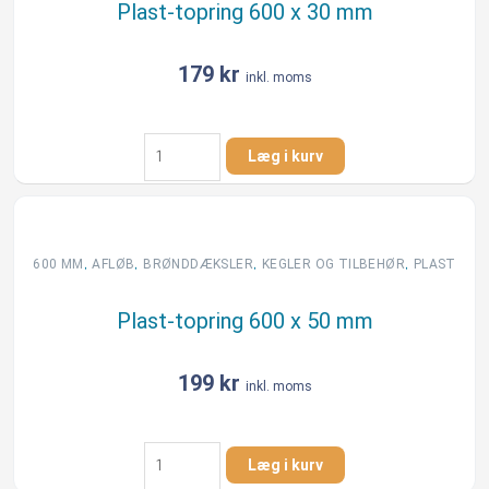
Plast-topring 600 x 30 mm
179
kr
inkl. moms
Plast-
Læg i kurv
topring
600
x
30
mm
,
,
,
,
600 MM
AFLØB
BRØNDDÆKSLER
KEGLER OG TILBEHØR
PLAST
antal
Plast-topring 600 x 50 mm
199
kr
inkl. moms
Plast-
Læg i kurv
topring