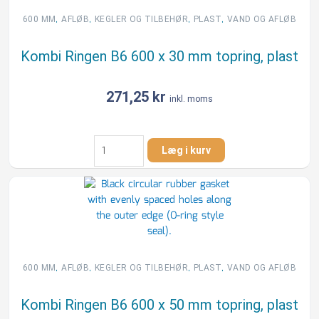
mm
topring,
,
,
,
,
600 MM
AFLØB
KEGLER OG TILBEHØR
PLAST
VAND OG AFLØB
plast
antal
Kombi Ringen B6 600 x 30 mm topring, plast
271,25
kr
inkl. moms
Kombi
Læg i kurv
Ringen
B6
600
x
30
mm
topring,
plast
,
,
,
,
600 MM
AFLØB
KEGLER OG TILBEHØR
PLAST
VAND OG AFLØB
antal
Kombi Ringen B6 600 x 50 mm topring, plast