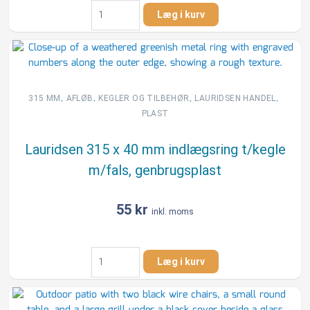
Lauridsen
Læg i kurv
300
x
10
mm
topring
uden
,
,
,
,
315 MM
AFLØB
KEGLER OG TILBEHØR
LAURIDSEN HANDEL
fals,
PLAST
genbrugsplast
antal
Lauridsen 315 x 40 mm indlægsring t/kegle
m/fals, genbrugsplast
55
kr
inkl. moms
Lauridsen
Læg i kurv
315
x
40