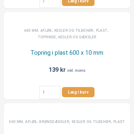
Læg i kurv
topring
i
plast
-
Ø
,
,
,
,
600 MM
AFLØB
KEGLER OG TILBEHØR
PLAST
425
TOPRINGE, KEGLER OG DÆKSLER
mm
-
Topring i plast 600 x 10 mm
9/22
mm
antal
139
kr
inkl. moms
Topring
Læg i kurv
i
plast
600
x
10
,
,
,
,
600 MM
AFLØB
BRØNDDÆKSLER
KEGLER OG TILBEHØR
PLAST
mm
antal