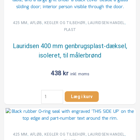
mm
indlægsring
t/kegle
m/fals,
,
,
,
,
425 MM
AFLØB
KEGLER OG TILBEHØR
LAURIDSEN HANDEL
genbrugsplast
PLAST
antal
Lauridsen 400 mm genbrugsplast-dæksel,
isoleret, til målerbrønd
438
kr
inkl. moms
Lauridsen
Læg i kurv
400
mm
genbrugsplast-
dæksel,
isoleret,
til
,
,
,
,
425 MM
AFLØB
KEGLER OG TILBEHØR
LAURIDSEN HANDEL