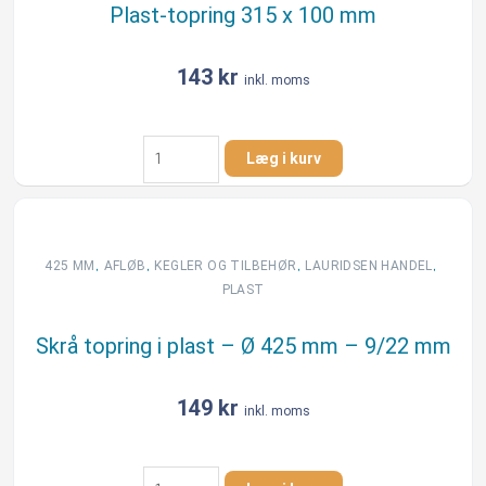
Plast-topring 315 x 100 mm
143
kr
inkl. moms
Plast-
Læg i kurv
topring
315
x
100
mm
,
,
,
,
425 MM
AFLØB
KEGLER OG TILBEHØR
LAURIDSEN HANDEL
antal
PLAST
Skrå topring i plast – Ø 425 mm – 9/22 mm
149
kr
inkl. moms
Skrå