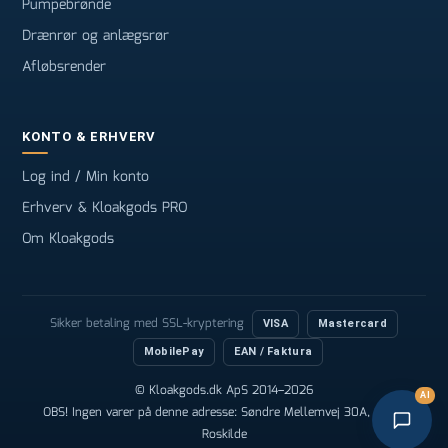
Pumpebrønde
Drænrør og anlægsrør
Afløbsrender
KONTO & ERHVERV
Log ind / Min konto
Erhverv & Kloakgods PRO
Om Kloakgods
Sikker betaling med SSL-kryptering
VISA
Mastercard
MobilePay
EAN / Faktura
© Kloakgods.dk ApS 2014–2026
AI
OBS! Ingen varer på denne adresse: Søndre Mellemvej 30A, 4000
Roskilde