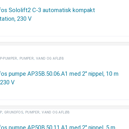
fos Sololift2 C-3 automatisk kompakt
tation, 230 V
,
,
P-PUMPER
PUMPER
VAND OG AFLØB
fos pumpe AP35B.50.06.A1 med 2″ nippel, 10 m
 230 V
,
,
,
P
GRUNDFOS
PUMPER
VAND OG AFLØB
fos pumpe AP50B.50.11.A1 med 2″ nippel, 5 m