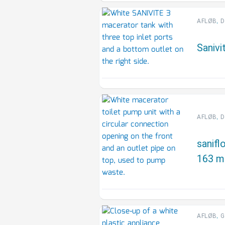
,
AFLØB
D
Sanivi
,
AFLØB
D
sanifl
163 
,
AFLØB
G