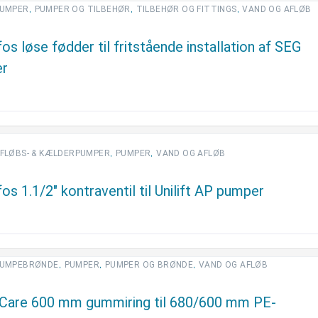
,
,
,
UMPER
PUMPER OG TILBEHØR
TILBEHØR OG FITTINGS
VAND OG AFLØB
os løse fødder til fritstående installation af SEG
er
,
,
FLØBS- & KÆLDERPUMPER
PUMPER
VAND OG AFLØB
os 1.1/2″ kontraventil til Unilift AP pumper
,
,
,
UMPEBRØNDE
PUMPER
PUMPER OG BRØNDE
VAND OG AFLØB
Care 600 mm gummiring til 680/600 mm PE-