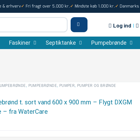
e & erhverv
Fri fragt over 5.000 kr.
Mindste køb 1.000 kr.
Danmarks s
✓
✓
✓
Log ind
|
Faskiner
Septiktanke
Pumpebrønde
,
,
,
UMPEBRØNDE
PUMPEBRØNDE
PUMPER
PUMPER OG BRØNDE
brønd t. sort vand 600 x 900 mm – Flygt DXGM
 – fra WaterCare