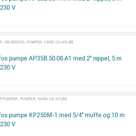
 230 V
,
,
,
P
GRUNDFOS
PUMPER
VAND OG AFLØB
fos pumpe AP35B.50.08.A1 med 2″ nippel, 5 m
 230 V
,
,
P-PUMPER
PUMPER
VAND OG AFLØB
fos pumpe KP250M-1 med 5/4″ muffe og 10 m
 230 V