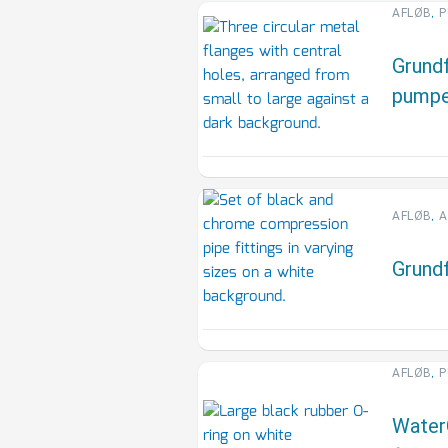
,
AFLØB
P
Grundf
pump
,
AFLØB
A
Grundf
,
AFLØB
P
Water