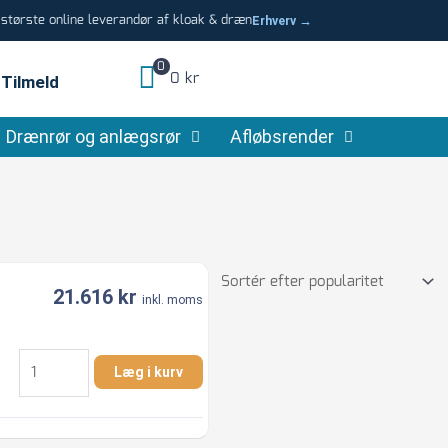
tørste online leverandør af kloak & dræn
Erhverv →
0
0 kr
Tilmeld
Drænrør og anlægsrør
Afløbsrender
21.616
kr
inkl. moms
Pumpebrønd
Læg i kurv
t.
sort
vand