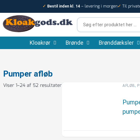
Gå
– levering i morgen
Til privat
✓
Bestil inden kl. 14
✓
til
indholdet
Søg
efter
produktet
Kloakrør
Brønde
her
Brønddæksler
…
Sorteret
Pumper afløb
efter
Viser 1–24 af 52 resultater
popularitet
,
AFLØB
P
Pumpe
pumpe