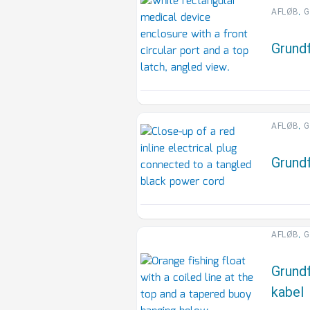
,
AFLØB
G
Grundf
,
AFLØB
G
Grundf
,
AFLØB
G
Grundf
kabel