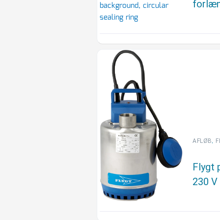
forlæ
,
AFLØB
F
Flygt
230 V