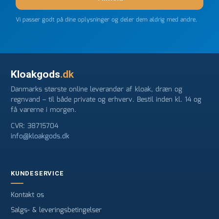
Vi passer godt på dine oplysninger og deler dem aldrig med andre.
Kloakgods
.dk
Danmarks største online leverandør af kloak, dræn og
regnvand – til både private og erhverv. Bestil inden kl. 14 og
få varerne i morgen.
CVR: 38715704
info@kloakgods.dk
KUNDESERVICE
Kontakt os
Salgs- & leveringsbetingelser