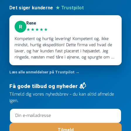
Det siger kunderne
★ Trustpilot
Rene
R
★★★★★
Kompetent og hurtig levering! Kompetent og, ikke
mindst, hurtig ekspedition! Dette firma ved hvad de
laver, og har kunden fast placeret i højsædet. Jeg
ringede, næsten med tåre i øjnene, og spurgte om de
kunne levere en stor ordre, fordi Davidsen A/S ikke
kunne overholde en 2 måneder gammel aftale. Jeg
Læs alle anmeldelser på Trustpilot →
ringede onsdag kl 16, og min store ordre kom dagen
efter kl 6.45! Kan slet ikke få armene ned, og næste
Få gode tilbud og nyheder 📬
gang jeg skal bruge noget, vil jeg ringe til dem
Tilmeld dig vores nyhedsbrev - du kan altid afmelde
FØRST. De varmeste og venligste hilsner fra Rene
igen.
Tilmeld