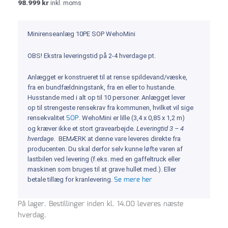
98.999
kr
inkl. moms
Minirenseanlæg 10PE SOP WehoMini
OBS! Ekstra leveringstid på 2-4 hverdage pt.
Anlægget er konstrueret til at rense spildevand/væske,
fra en bundfældningstank, fra en eller to hustande.
Husstande med i alt op til 10 personer. Anlægget lever
op til strengeste rensekrav fra kommunen, hvilket vil sige
SOP
rensekvalitet
. WehoMini er lille (3,4 x 0,85 x 1,2 m)
og kræver ikke et stort gravearbejde.
Leveringtid 3 – 4
hverdage.
BEMÆRK at denne vare leveres direkte fra
producenten. Du skal derfor selv kunne løfte varen af
lastbilen ved levering (f.eks. med en gaffeltruck eller
maskinen som bruges til at grave hullet med.). Eller
Se mere her
betale tillæg for kranlevering.
Minirenseanlæg
På lager. Bestillinger inden kl. 14.00 leveres næste
10PE
hverdag.
SOP