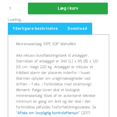
WehoMini
Læg i kurv
antal
Loading...
Yderligere beskrivelse
Download
Minirenseanlæg 10PE SOP WehoMini
Ikke inklusiv b
undfældningstank til anlægget .
Størrelsen af anlægget er 340 (L) x 85 (B) x 120
(H) cm. Vægt 220 kg. Anlægget er inklusiv et
trådløst alarm der placeres indenfor i huset.
Alarmen oplyser om ureglmæssigheder ved
driften – f.eks. i forbindelse med strømsvigt.
Bemærk:
Ifølge loven skal et biologisk
minirenseanlæg tilses af en autoriseret tekniker
minimum en gang om året og der skal i den
forbindelse påfyldes fosforfældningsvæske. Se
“
Aftale om lovpligtig kontroleftersyn
” (2017