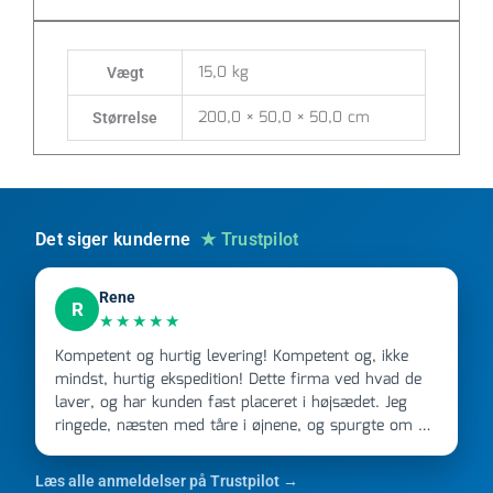
15,0 kg
Vægt
200,0 × 50,0 × 50,0 cm
Størrelse
Det siger kunderne
★ Trustpilot
Rene
R
★★★★★
Kompetent og hurtig levering! Kompetent og, ikke
mindst, hurtig ekspedition! Dette firma ved hvad de
laver, og har kunden fast placeret i højsædet. Jeg
ringede, næsten med tåre i øjnene, og spurgte om de
kunne levere en stor ordre, fordi Davidsen A/S ikke
kunne overholde en 2 måneder gammel aftale. Jeg
Læs alle anmeldelser på Trustpilot →