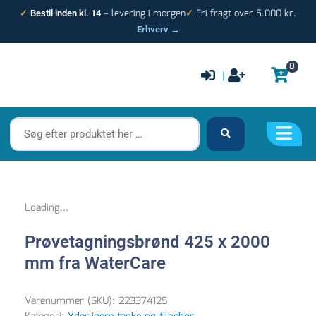
Gå
– levering i morgen
Fri fragt over 5.000 kr.
✓
Bestil inden kl. 14
✓
til
Erhverv →
indholdet
0
|
Søg
efter
produktet
her
…
Loading...
Prøvetagningsbrønd 425 x 2000
mm fra WaterCare
Varenummer (SKU):
223374125