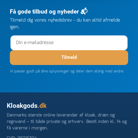
ringede onsdag kl 16, og min store ordre kom dagen
efter kl 6.45! Kan slet ikke få armene ned, og næste
Få gode tilbud og nyheder 📬
gang jeg skal bruge noget, vil jeg ringe til dem
Tilmeld dig vores nyhedsbrev - du kan altid afmelde
FØRST. De varmeste og venligste hilsner fra Rene
igen.
Tilmeld
Vi passer godt på dine oplysninger og deler dem aldrig med andre.
Kloakgods
.dk
Danmarks største online leverandør af kloak, dræn og
regnvand – til både private og erhverv. Bestil inden kl. 14 og
få varerne i morgen.