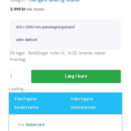
Kategori:
Yderligere tanke og tilbehør
3.999
kr
inkl. moms
425 x 2000 mm prøvetagningsbrønd
uden dæksel
Prøvetagningsbrønd
På lager. Bestillinger inden kl. 14.00 leveres næste
425
hverdag.
x
2000
Læg i kurv
mm
fra
Loading...
WaterCare
antal
Yderligere
Yderligere
beskrivelse
information
Fra
Watercare