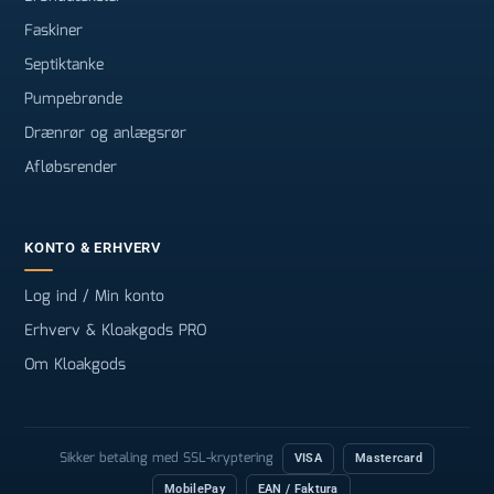
Faskiner
Septiktanke
Pumpebrønde
Drænrør og anlægsrør
Afløbsrender
KONTO & ERHVERV
Log ind / Min konto
Erhverv & Kloakgods PRO
Om Kloakgods
Sikker betaling med SSL-kryptering
VISA
Mastercard
MobilePay
EAN / Faktura