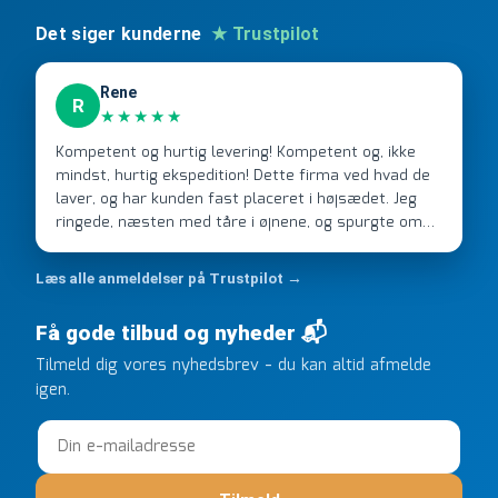
Det siger kunderne
★ Trustpilot
Rene
R
★★★★★
Kompetent og hurtig levering! Kompetent og, ikke
mindst, hurtig ekspedition! Dette firma ved hvad de
laver, og har kunden fast placeret i højsædet. Jeg
ringede, næsten med tåre i øjnene, og spurgte om
de kunne levere en stor ordre, fordi Davidsen A/S
ikke kunne overholde en 2 måneder gammel aftale.
Læs alle anmeldelser på Trustpilot →
Jeg ringede onsdag kl 16, og min store ordre kom
dagen efter kl 6.45! Kan slet ikke få armene ned, og
Få gode tilbud og nyheder 📬
næste gang jeg skal bruge noget, vil jeg ringe til dem
FØRST. De varmeste og venligste hilsner fra Rene
Tilmeld dig vores nyhedsbrev - du kan altid afmelde
igen.