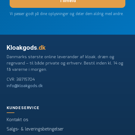
Tilmeld
Vi passer godt på dine oplysninger og deler dem aldrig med andre.
Kloakgods
.dk
Danmarks største online leverandør af kloak, dræn og
regnvand – til både private og erhverv. Bestil inden kl. 14 og
få varerne i morgen.
CVR: 38715704
info@kloakgods.dk
KUNDESERVICE
Kontakt os
Salgs- & leveringsbetingelser