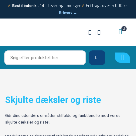
Gå
– levering i morgen
Fri fragt over 5.000 kr.
✓
Bestil inden kl. 14
✓
til
Erhverv →
indholdet
0
|
Søg
efter
produktet
her
…
Skjulte dæksler og riste
Gør dine udendørs områder stilfulde og funktionelle med vores
skjulte dæksler og riste!
Produkterne er designet til at blende sømløst ind i ethvert landskab,