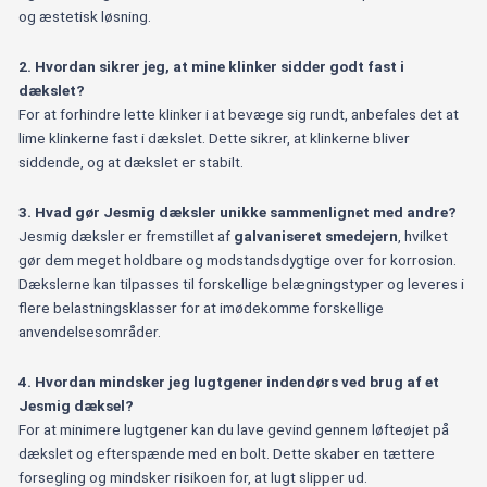
og æstetisk løsning.
2. Hvordan sikrer jeg, at mine klinker sidder godt fast i
dækslet?
For at forhindre lette klinker i at bevæge sig rundt, anbefales det at
lime klinkerne fast i dækslet. Dette sikrer, at klinkerne bliver
siddende, og at dækslet er stabilt.
3. Hvad gør Jesmig dæksler unikke sammenlignet med andre?
Jesmig dæksler er fremstillet af
galvaniseret smedejern
, hvilket
gør dem meget holdbare og modstandsdygtige over for korrosion.
Dækslerne kan tilpasses til forskellige belægningstyper og leveres i
flere belastningsklasser for at imødekomme forskellige
anvendelsesområder.
4. Hvordan mindsker jeg lugtgener indendørs ved brug af et
Jesmig dæksel?
For at minimere lugtgener kan du lave gevind gennem løfteøjet på
dækslet og efterspænde med en bolt. Dette skaber en tættere
forsegling og mindsker risikoen for, at lugt slipper ud.