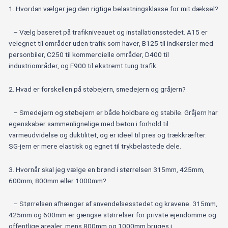
1. Hvordan vælger jeg den rigtige belastningsklasse for mit dæksel?
– Vælg baseret på trafikniveauet og installationsstedet. A15 er
velegnet til områder uden trafik som haver, B125 til indkørsler med
personbiler, C250 til kommercielle områder, D400 til
industriområder, og F900 til ekstremt tung trafik.
2. Hvad er forskellen på støbejern, smedejern og gråjern?
– Smedejern og støbejern er både holdbare og stabile. Gråjern har
egenskaber sammenlignelige med beton i forhold til
varmeudvidelse og duktilitet, og er ideel til pres og trækkræfter.
SG-jern er mere elastisk og egnet til trykbelastede dele.
3. Hvornår skal jeg vælge en brønd i størrelsen 315mm, 425mm,
600mm, 800mm eller 1000mm?
– Størrelsen afhænger af anvendelsesstedet og kravene. 315mm,
425mm og 600mm er gængse størrelser for private ejendomme og
offentlige arealer, mens 800mm og 1000mm bruges i