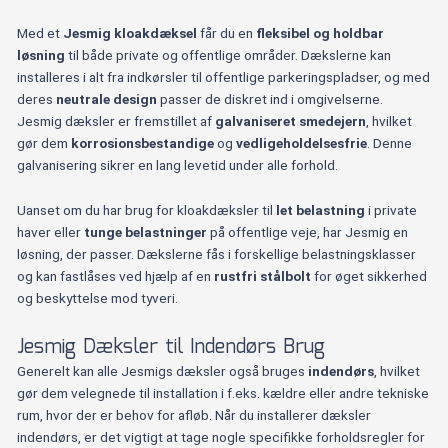
integrerede
fliser
Med et
Jesmig kloakdæksel
får du en
fleksibel og holdbar
antal
løsning
til både private og offentlige områder. Dækslerne kan
installeres i alt fra indkørsler til offentlige parkeringspladser, og med
deres
neutrale design
passer de diskret ind i omgivelserne.
Jesmig dæksler er fremstillet af
galvaniseret smedejern
, hvilket
gør dem
korrosionsbestandige
og
vedligeholdelsesfrie
. Denne
galvanisering sikrer en lang levetid under alle forhold.
Uanset om du har brug for kloakdæksler til
let belastning
i private
haver eller
tunge belastninger
på offentlige veje, har Jesmig en
løsning, der passer. Dækslerne fås i forskellige belastningsklasser
og kan fastlåses ved hjælp af en
rustfri stålbolt
for øget sikkerhed
og beskyttelse mod tyveri.
Jesmig Dæksler til Indendørs Brug
Generelt kan alle Jesmigs dæksler også bruges
indendørs
, hvilket
gør dem velegnede til installation i f.eks. kældre eller andre tekniske
rum, hvor der er behov for afløb. Når du installerer dæksler
indendørs, er det vigtigt at tage nogle specifikke forholdsregler for