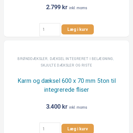
2.799
kr
inkl. moms
Karm
Læg i kurv
og
dæksel
600
x
55
,
,
BRØNDDÆKSLER
DÆKSEL INTEGRERET I BELÆGNING​
mm
SKJULTE DÆKSLER OG RISTE
5ton
til
Karm og dæksel 600 x 70 mm 5ton til
integrerede
integrerede fliser
fliser
antal
3.400
kr
inkl. moms
Karm
Læg i kurv
og