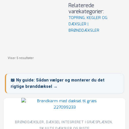
Relaterede
varekategorier:
TOPRING, KEGLER OG
DÆKSLER |
BRØNDDÆKSLER
Viser 5 resultater
📖
Ny guide:
Sådan vælger og monterer du det
rigtige brønddæksel →
,
,
BRØNDDÆKSLER
DÆKSEL INTEGRERET I GRÆSPLÆNEN​
SKJULTE DÆKSLER OG RISTE