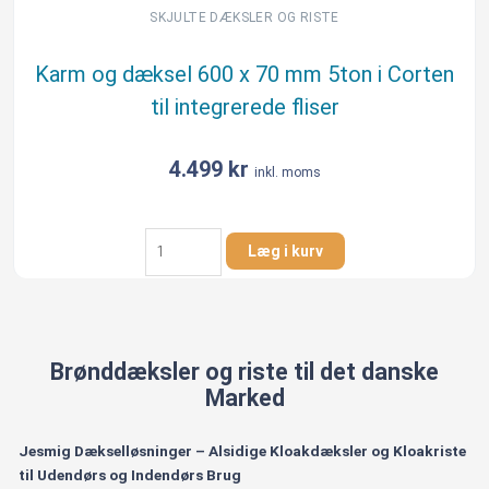
B125
SKJULTE DÆKSLER OG RISTE
til
integrerede
Karm og dæksel 600 x 70 mm 5ton i Corten
fliser
til integrerede fliser
antal
4.499
kr
inkl. moms
Karm
Læg i kurv
og
dæksel
600
x
70
Brønddæksler og riste til det danske
mm
Marked
5ton
i
Corten
Jesmig Dækselløsninger – Alsidige Kloakdæksler og Kloakriste
til
til Udendørs og Indendørs Brug