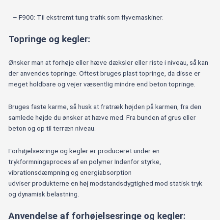
– F900: Til ekstremt tung trafik som flyvemaskiner.
Topringe og kegler:
Ønsker man at forhøje eller hæve dæksler eller riste i niveau, så kan
der anvendes topringe. Oftest bruges plast topringe, da disse er
meget holdbare og vejer væsentlig mindre end beton topringe.
Bruges faste karme, så husk at fratræk højden på karmen, fra den
samlede højde du ønsker at hæve med. Fra bunden af grus eller
beton og op til terræn niveau.
Forhøjelsesringe og kegler er produceret under en
trykformningsproces af en polymer Indenfor styrke,
vibrationsdæmpning og energiabsorption
udviser produkterne en høj modstandsdygtighed mod statisk tryk
og dynamisk belastning.
Anvendelse af forhøjelsesringe og kegler: