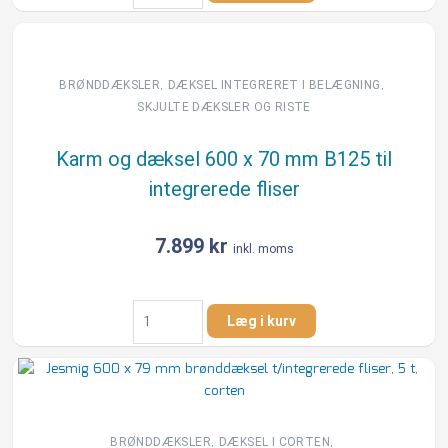
dæksel
600
x
70
,
,
BRØNDDÆKSLER
DÆKSEL INTEGRERET I BELÆGNING​
mm
SKJULTE DÆKSLER OG RISTE
5ton
til
Karm og dæksel 600 x 70 mm B125 til
integrerede
integrerede fliser
fliser
antal
7.899
kr
inkl. moms
Karm
Læg i kurv
og
dæksel
600
x
70
mm
,
,
BRØNDDÆKSLER
DÆKSEL I CORTEN