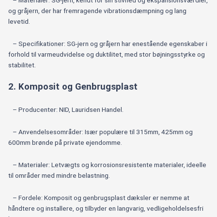
– Materialer: SG-jern, kendt for sin stivhed og ekspansionsværdier,
og gråjern, der har fremragende vibrationsdæmpning og lang
levetid.
– Specifikationer: SG-jern og gråjern har enestående egenskaber i
forhold til varmeudvidelse og duktilitet, med stor bøjningsstyrke og
stabilitet.
2. Komposit og Genbrugsplast
– Producenter: NID, Lauridsen Handel.
– Anvendelsesområder: Især populære til 315mm, 425mm og
600mm brønde på private ejendomme.
– Materialer: Letvægts og korrosionsresistente materialer, ideelle
til områder med mindre belastning.
– Fordele: Komposit og genbrugsplast dæksler er nemme at
håndtere og installere, og tilbyder en langvarig, vedligeholdelsesfri