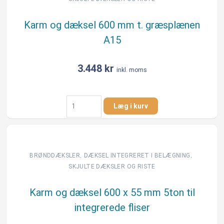
Karm og dæksel 600 mm t. græsplænen
A15
3.448
kr
inkl. moms
Karm
Læg i kurv
og
dæksel
600
mm
t.
,
,
BRØNDDÆKSLER
DÆKSEL INTEGRERET I BELÆGNING​
græsplænen
SKJULTE DÆKSLER OG RISTE
A15
antal
Karm og dæksel 600 x 55 mm 5ton til
integrerede fliser