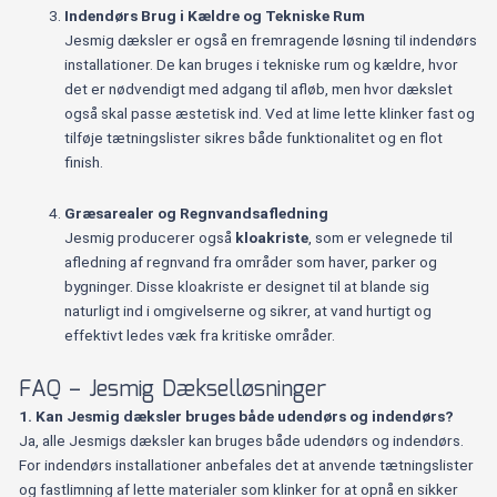
Indendørs Brug i Kældre og Tekniske Rum
Jesmig dæksler er også en fremragende løsning til indendørs
installationer. De kan bruges i tekniske rum og kældre, hvor
det er nødvendigt med adgang til afløb, men hvor dækslet
også skal passe æstetisk ind. Ved at lime lette klinker fast og
tilføje tætningslister sikres både funktionalitet og en flot
finish.
Græsarealer og Regnvandsafledning
Jesmig producerer også
kloakriste
, som er velegnede til
afledning af regnvand fra områder som haver, parker og
bygninger. Disse kloakriste er designet til at blande sig
naturligt ind i omgivelserne og sikrer, at vand hurtigt og
effektivt ledes væk fra kritiske områder.
FAQ – Jesmig Dækselløsninger
1. Kan Jesmig dæksler bruges både udendørs og indendørs?
Ja, alle Jesmigs dæksler kan bruges både udendørs og indendørs.
For indendørs installationer anbefales det at anvende tætningslister
og fastlimning af lette materialer som klinker for at opnå en sikker