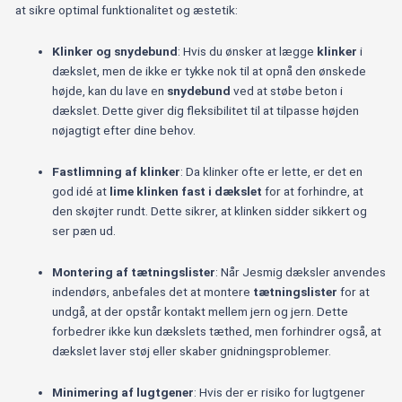
at sikre optimal funktionalitet og æstetik:
Klinker og snydebund
: Hvis du ønsker at lægge
klinker
i
dækslet, men de ikke er tykke nok til at opnå den ønskede
højde, kan du lave en
snydebund
ved at støbe beton i
dækslet. Dette giver dig fleksibilitet til at tilpasse højden
nøjagtigt efter dine behov.
Fastlimning af klinker
: Da klinker ofte er lette, er det en
god idé at
lime klinken fast i dækslet
for at forhindre, at
den skøjter rundt. Dette sikrer, at klinken sidder sikkert og
ser pæn ud.
Montering af tætningslister
: Når Jesmig dæksler anvendes
indendørs, anbefales det at montere
tætningslister
for at
undgå, at der opstår kontakt mellem jern og jern. Dette
forbedrer ikke kun dækslets tæthed, men forhindrer også, at
dækslet laver støj eller skaber gnidningsproblemer.
Minimering af lugtgener
: Hvis der er risiko for lugtgener