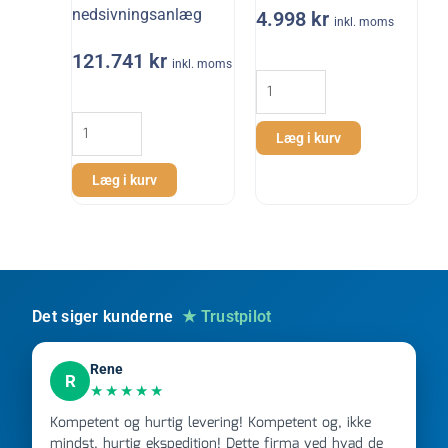
nedsivningsanlæg
4.998
kr
inkl. moms
121.741
kr
4
inkl. moms
stk
Bundfældningstank
sivestrenge
12000L
Ø
Læg i kurv
30PE
40
nedsivningsanlæg
mm
Læg i kurv
antal
til
nedsivningsanlæg
med
pumpe
fra
WaterCare
Det siger kunderne
★ Trustpilot
antal
Rene
R
★★★★★
Kompetent og hurtig levering! Kompetent og, ikke
mindst, hurtig ekspedition! Dette firma ved hvad de