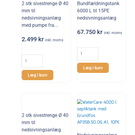
2 stk sivestrenge Ø 40
Bundfældningstank
mm til
6000 L til 15PE
nedsivningsanlæg
nedsivningsanlæg
med pumpe fra...
67.750
kr
inkl. moms
2.499
kr
inkl. moms
Bundfældningstank
6000
2
L
stk
til
sivestrenge
Læg i kurv
15PE
Ø
Læg i kurv
nedsivningsanlæg
40
antal
mm
til
nedsivningsanlæg
med
pumpe
2 stk sivestrenge Ø 40
fra
mm til
WaterCare
nedsivningsanlæg
antal