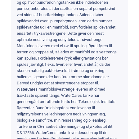
og op, hvor bundfældningstanken ikke indeholder en
pumpe, anbefales at der sættes en separat pumpebrønd
ved siden af bundfældningstanken. Således løber
spildevandet over i pumpebrønden, som derfra pumper
spildevandet ud i en manifold, som fordeler spildevandet
ensartet i tryksivestrengene. Dette giver den mest
optimale nedsivning og udnyttelse af sivestrenge.
Manifolden leveres med et rør til spuling. Røret føres til
terræn og proppes af, således at manifold og sivestrenge
kan spules. Fordelerrørene (tryk eller gravitation) bør
spules jævnligt, f.eks. hvert eller hvert andet år, da der
sker en naturlig bakterievækst i rørene og omkring
hullerne, ligesom der kan forekomme slamdannelser.
Derved undgås det at sivestrengene stopper til.
WaterCares manifoldsivestrenge leveres altid med
trækfaste spændfittings. WaterCares tanke har
gennemgået omfattende tests hos Teknologisk Instituts
Rørcenter. Bundfældningstankene lever op til
miljøstyrelsens vejledninger om nedsivningsanlæg,
biologiske sandfiltre, minirenseanlæg og pileanlæg.
Tankene er CE-mærket, strømnings- og styrketestet iht.
DS 12566. WaterCares tanke lever desuden op til de
øgede krav for bundfældningstanke, som blev indført den