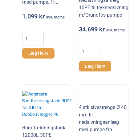
Nedsivningsanlæg
med pumpe. Fr...
10PE til tryknedsivning
m/Grundfos pumpe
1.099
kr
inkl. moms
34.699
kr
2
inkl. moms
stk
Nedsivningsanlæg
sivestrenge
10PE
Ø
Læg i kurv
til
40
tryknedsivning
mm
Læg i kurv
m/Grundfos
til
pumpe
nedsivningsanlæg
antal
med
pumpe.
Fra
Unico
4 stk sivestrenge Ø 40
antal
mm til
nedsivningsanlæg
Bundfældningstank
med pumpe fra...
12000L 30PE