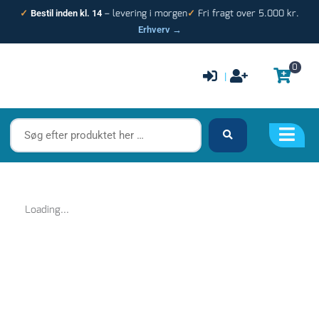
Gå
– levering i morgen
Fri fragt over 5.000 kr.
✓
Bestil inden kl. 14
✓
til
Erhverv →
indholdet
0
|
Søg
efter
produktet
her
…
Loading...