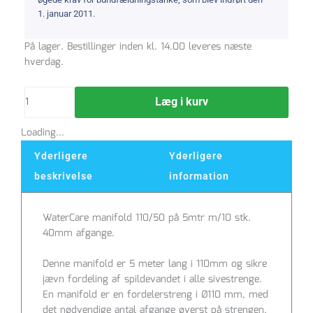
1. januar 2011.
WaterCare
På lager. Bestillinger inden kl. 14.00 leveres næste
manifold
hverdag.
110mm
på
Læg i kurv
5mtr
m/10
Loading...
stk.
40mm
Yderligere
Yderligere
afgange
beskrivelse
information
antal
WaterCare manifold 110/50 på 5mtr m/10 stk.
40mm afgange.
Denne manifold er 5 meter lang i 110mm og sikre
jævn fordeling af spildevandet i alle sivestrenge.
En manifold er en fordelerstreng i Ø110 mm, med
det nødvendige antal afgange øverst på strengen.