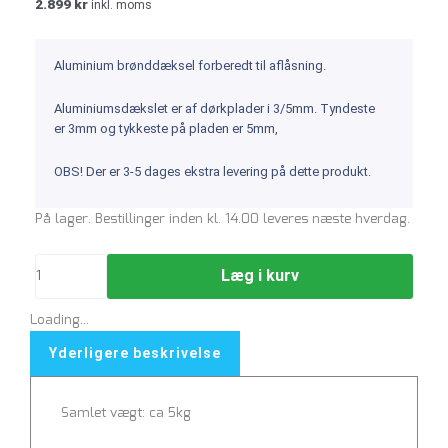
2.899
kr
inkl. moms
Aluminium brønddæksel forberedt til aflåsning.
Aluminiumsdækslet er af dørkplader i 3/5mm. Tyndeste
er 3mm og tykkeste på pladen er 5mm,
OBS! Der er 3-5 dages ekstra levering på dette produkt.
Aluminium
På lager. Bestillinger inden kl. 14.00 leveres næste hverdag.
dæksel
425mm
Læg i kurv
antal
Loading...
Yderligere beskrivelse
Samlet vægt: ca 5kg