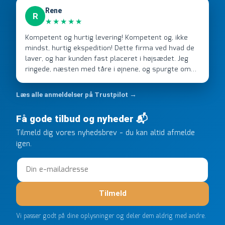
Rene
R
★★★★★
Kompetent og hurtig levering! Kompetent og, ikke
mindst, hurtig ekspedition! Dette firma ved hvad de
laver, og har kunden fast placeret i højsædet. Jeg
ringede, næsten med tåre i øjnene, og spurgte om
de kunne levere en stor ordre, fordi Davidsen A/S
ikke kunne overholde en 2 måneder gammel aftale.
Læs alle anmeldelser på Trustpilot →
Jeg ringede onsdag kl 16, og min store ordre kom
dagen efter kl 6.45! Kan slet ikke få armene ned, og
Få gode tilbud og nyheder 📬
næste gang jeg skal bruge noget, vil jeg ringe til dem
Tilmeld dig vores nyhedsbrev - du kan altid afmelde
FØRST. De varmeste og venligste hilsner fra Rene
igen.
Tilmeld
Vi passer godt på dine oplysninger og deler dem aldrig med andre.