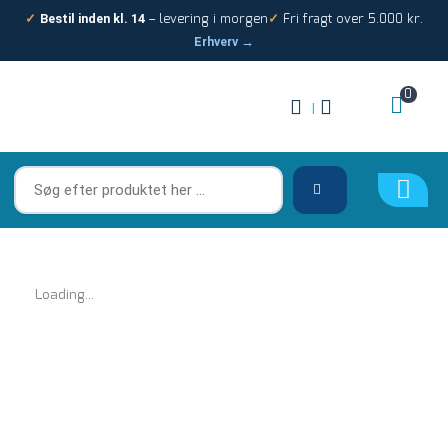
Gå
– levering i morgen
Fri fragt over 5.000 kr.
✓
Bestil inden kl. 14
✓
til
Erhverv →
indholdet
0
|
Søg
efter
produktet
her
…
Loading...