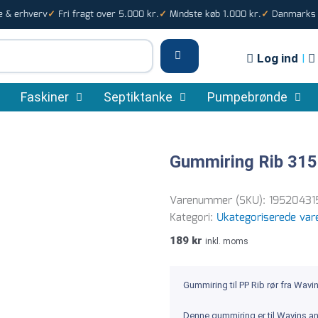
e & erhverv
Fri fragt over 5.000 kr.
Mindste køb 1.000 kr.
Danmarks s
✓
✓
✓
Log ind
|
Faskiner
Septiktanke
Pumpebrønde
Gummiring Rib 31
Varenummer (SKU):
195204315
Kategori:
Ukategoriserede var
189
kr
inkl. moms
Gummiring til PP Rib rør fra Wav
Denne gummiring er til Wavins an