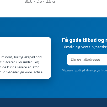
35,0 × 2,5 × 2,5 cm
Få gode tilbud og
Tilmeld dig vores nyhedsbre
 placeret i højsædet. Jeg
m de kunne levere en stor
Vi passer godt på dine oplysning
en 2 måneder gammel aftale.
 dagen efter kl 6.45! Kan slet
noget, vil jeg ringe til dem
e