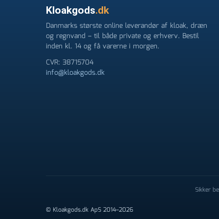
Kloakgods
.dk
Danmarks største online leverandør af kloak, dræn
og regnvand – til både private og erhverv. Bestil
inden kl. 14 og få varerne i morgen.
CVR: 38715704
info@kloakgods.dk
Sikker b
© Kloakgods.dk ApS 2014–2026