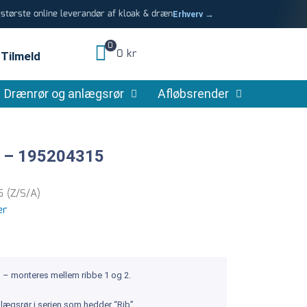
tørste online leverandør af kloak & dræn
Erhverv →
0
0 kr
Tilmeld
Drænrør og anlægsrør
Afløbsrender
5 – 195204315
 (Z/S/A)
er
in – monteres mellem ribbe 1 og 2.
lægsrør i serien som hedder “Rib”