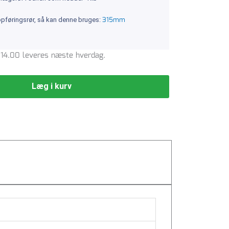
315mm
 opføringsrør, så kan denne bruges:
l. 14.00 leveres næste hverdag.
Læg i kurv