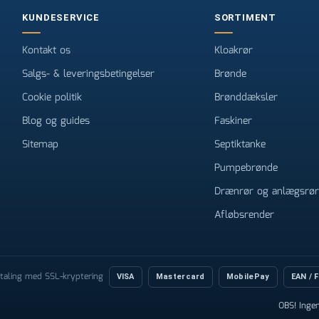
KUNDESERVICE
SORTIMENT
Kontakt os
Kloakrør
Salgs- & leveringsbetingelser
Brønde
Cookie politik
Brønddæksler
Blog og guides
Faskiner
Sitemap
Septiktanke
Pumpebrønde
Drænrør og anlægsrør
Afløbsrender
etaling med SSL-kryptering
VISA
Mastercard
MobilePay
EAN / 
OBS! Inge