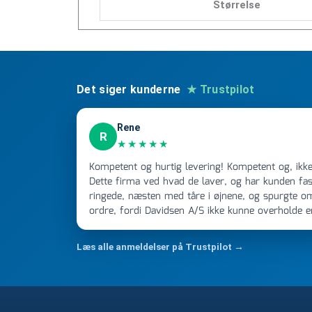
Størrelse
Det siger kunderne
★ Trustpilot
Rene
R
★★★★★
Kompetent og hurtig levering! Kompetent og, ikke mindst, hurtig ekspedition!
Dette firma ved hvad de laver, og har kunden fast
ringede, næsten med tåre i øjnene, og spurgte o
ordre, fordi Davidsen A/S ikke kunne overholde 
Jeg ringede onsdag kl 16, og min store ordre kom
ikke få armene ned, og næste gang jeg skal bruge 
Læs alle anmeldelser på Trustpilot →
FØRST. De varmeste og venligste hilsner fra Ren