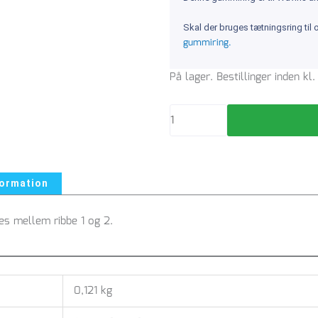
Skal der bruges tætningsring til
gummiring.
Gummiring
På lager. Bestillinger inden k
Rib
315
-
195204315
antal
formation
es mellem ribbe 1 og 2.
0,121 kg