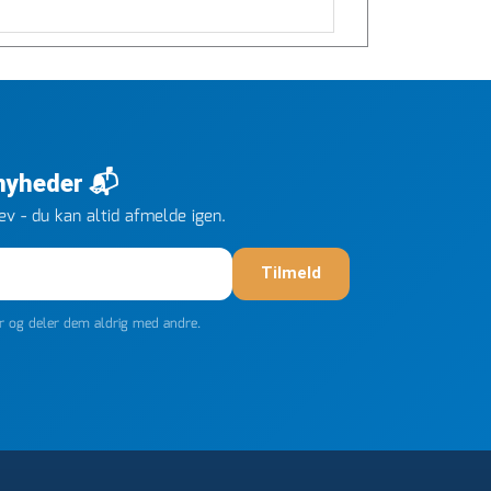
 nyheder 📬
v - du kan altid afmelde igen.
Tilmeld
er og deler dem aldrig med andre.