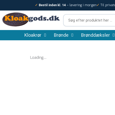
Gå
– levering i morgen
Til privat
✓
Bestil inden kl. 14
✓
til
indholdet
Søg
efter
produktet
Kloakrør
Brønde
her
Brønddæksler
…
Loading...