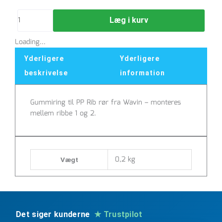
400
-
Læg i kurv
195204400
antal
Loading...
Yderligere
Yderligere
beskrivelse
information
Gummiring til PP Rib rør fra Wavin – monteres
mellem ribbe 1 og 2.
0,2 kg
Vægt
Det siger kunderne
★ Trustpilot