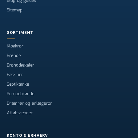
Blog og guides
Sitemap
SORTIMENT
Kloakrør
Brønde
Brønddæksler
Faskiner
Septiktanke
Pumpebrønde
Drænrør og anlægsrør
Afløbsrender
KONTO & ERHVERV