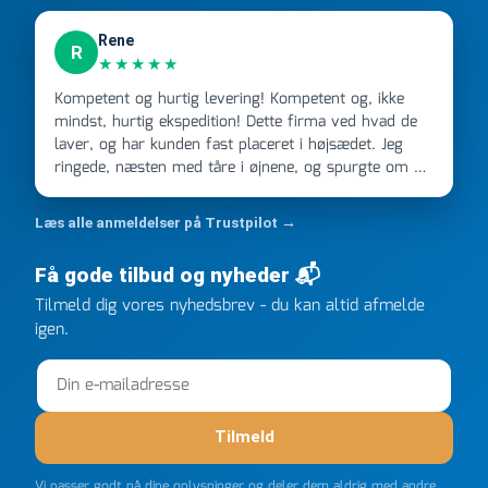
Rene
R
★★★★★
Kompetent og hurtig levering! Kompetent og, ikke
mindst, hurtig ekspedition! Dette firma ved hvad de
laver, og har kunden fast placeret i højsædet. Jeg
ringede, næsten med tåre i øjnene, og spurgte om de
kunne levere en stor ordre, fordi Davidsen A/S ikke
kunne overholde en 2 måneder gammel aftale. Jeg
Læs alle anmeldelser på Trustpilot →
ringede onsdag kl 16, og min store ordre kom dagen
efter kl 6.45! Kan slet ikke få armene ned, og næste
Få gode tilbud og nyheder 📬
gang jeg skal bruge noget, vil jeg ringe til dem
Tilmeld dig vores nyhedsbrev - du kan altid afmelde
FØRST. De varmeste og venligste hilsner fra Rene
igen.
Tilmeld
Vi passer godt på dine oplysninger og deler dem aldrig med andre.