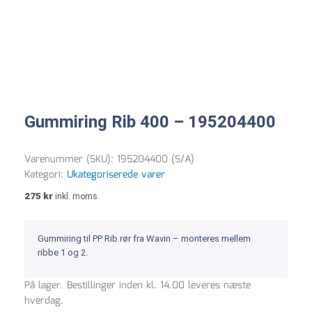
Gummiring Rib 400 – 195204400
Varenummer (SKU):
195204400 (S/A)
Kategori:
Ukategoriserede varer
275
kr
inkl. moms
Gummiring til PP Rib rør fra Wavin – monteres mellem
ribbe 1 og 2.
Gummiring
På lager. Bestillinger inden kl. 14.00 leveres næste
Rib
hverdag.