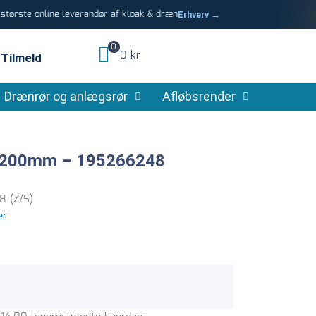
tørste online leverandør af kloak & dræn
Erhverv →
0
0 kr
Tilmeld
Drænrør og anlægsrør
Afløbsrender
/200mm – 195266248
8 (Z/S)
er