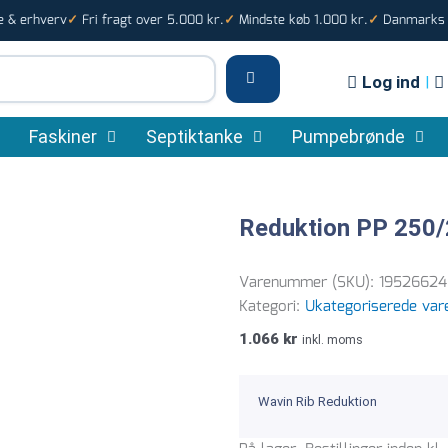
e & erhverv
Fri fragt over 5.000 kr.
Mindste køb 1.000 kr.
Danmarks s
✓
✓
✓
Log ind
|
Faskiner
Septiktanke
Pumpebrønde
Reduktion PP 250
Varenummer (SKU):
19526624
Kategori:
Ukategoriserede var
1.066
kr
inkl. moms
Wavin Rib Reduktion