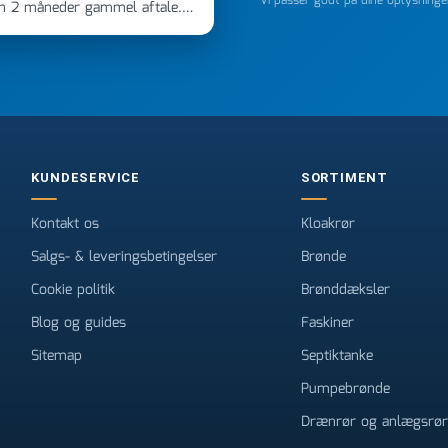
Vi passer godt på dine oplysning
en 2 måneder gammel aftale.
 dagen efter kl 6.45! Kan slet
noget, vil jeg ringe til dem
e
KUNDESERVICE
SORTIMENT
Kontakt os
Kloakrør
Salgs- & leveringsbetingelser
Brønde
Cookie politik
Brønddæksler
Blog og guides
Faskiner
Sitemap
Septiktanke
Pumpebrønde
Drænrør og anlægsrør