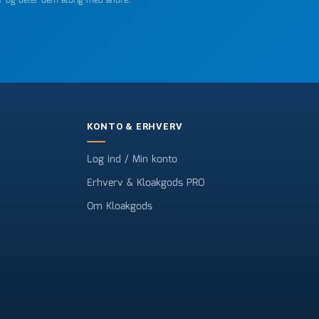
er og deler dem aldrig med andre.
KONTO & ERHVERV
Log ind / Min konto
Erhverv & Kloakgods PRO
Om Kloakgods