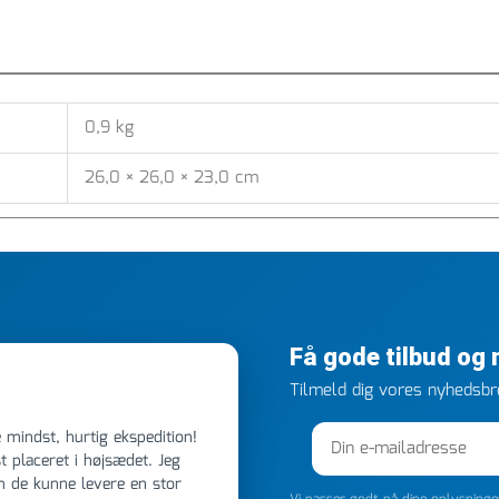
0,9 kg
26,0 × 26,0 × 23,0 cm
Få gode tilbud og
Tilmeld dig vores nyhedsbre
 placeret i højsædet. Jeg
m de kunne levere en stor