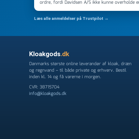
ordre, fordi Davidsen A/S ikke kunne overholde 
Jeg ringede onsdag kl 16, og min store ordre kom
ikke få armene ned, og næste gang jeg skal bruge 
Læs alle anmeldelser på Trustpilot →
FØRST. De varmeste og venligste hilsner fra Ren
Kloakgods
.dk
Danmarks største online leverandør af kloak, dræn
og regnvand – til både private og erhverv. Bestil
inden kl. 14 og få varerne i morgen.
CVR: 38715704
info@kloakgods.dk