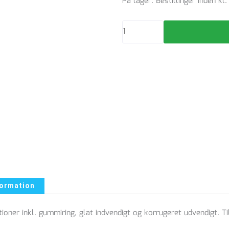
Reduktion
På lager. Bestillinger inden k
PP
250/200mm
-
195266248
antal
formation
oner inkl. gummiring, glat indvendigt og korrugeret udvendigt. Til