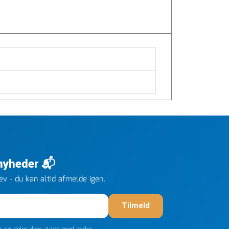
 nyheder 📬
v - du kan altid afmelde igen.
Tilmeld