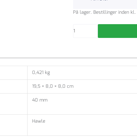
Reduktion
På lager. Bestillinger inden k
50
-
40
mm
antal
0,421 kg
19,5 × 8,0 × 8,0 cm
40 mm
Hawle