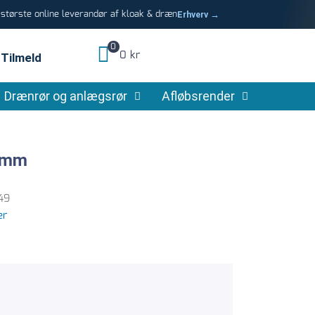
tørste online leverandør af kloak & dræn
Erhverv →
0
0 kr
Tilmeld
Drænrør og anlægsrør
Afløbsrender
0 mm
49
er