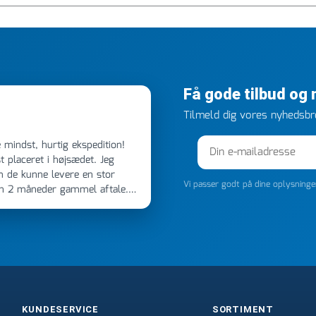
Få gode tilbud og
Tilmeld dig vores nyhedsbre
 placeret i højsædet. Jeg
m de kunne levere en stor
Vi passer godt på dine oplysning
en 2 måneder gammel aftale.
 dagen efter kl 6.45! Kan slet
noget, vil jeg ringe til dem
e
KUNDESERVICE
SORTIMENT