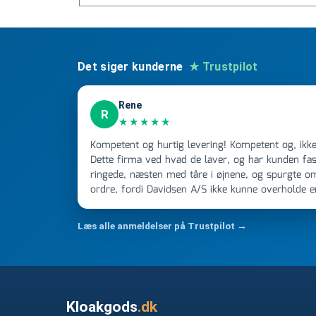
Det siger kunderne
★ Trustpilot
Rene
R
★★★★★
Kompetent og hurtig levering! Kompetent og, ikke mindst, hurtig ekspedition!
Dette firma ved hvad de laver, og har kunden fast
ringede, næsten med tåre i øjnene, og spurgte o
ordre, fordi Davidsen A/S ikke kunne overholde 
Jeg ringede onsdag kl 16, og min store ordre kom
ikke få armene ned, og næste gang jeg skal bruge 
Læs alle anmeldelser på Trustpilot →
FØRST. De varmeste og venligste hilsner fra Ren
Kloakgods
.dk