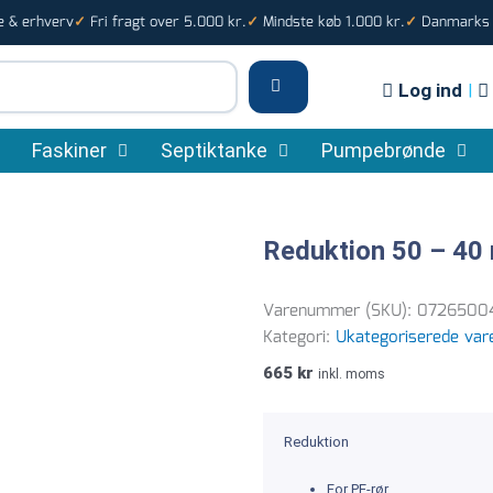
e & erhverv
Fri fragt over 5.000 kr.
Mindste køb 1.000 kr.
Danmarks s
✓
✓
✓
Log ind
|
Faskiner
Septiktanke
Pumpebrønde
Reduktion 50 – 4
Varenummer (SKU):
0726500
Kategori:
Ukategoriserede var
665
kr
inkl. moms
Reduktion
For PE-rør