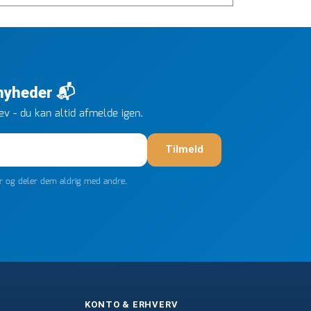
 nyheder 📬
v - du kan altid afmelde igen.
Tilmeld
er og deler dem aldrig med andre.
KONTO & ERHVERV