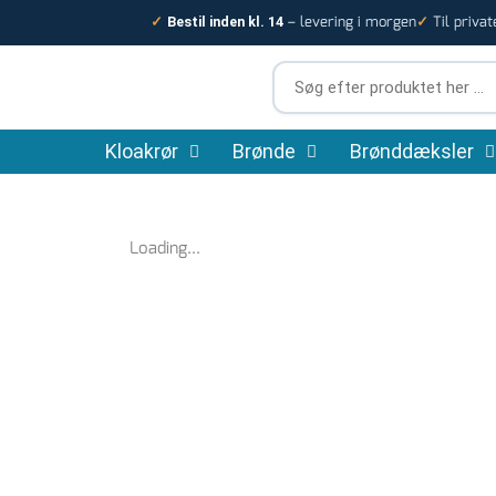
Gå
– levering i morgen
Til privat
✓
Bestil inden kl. 14
✓
til
indholdet
Søg
efter
produktet
Kloakrør
Brønde
her
Brønddæksler
…
Loading...