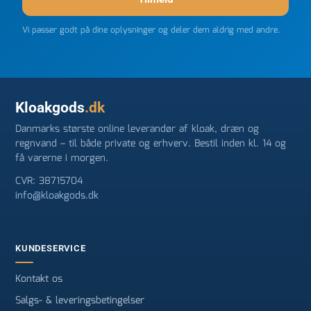
Vi passer godt på dine oplysninger og deler dem aldrig med andre.
Kloakgods
.dk
Danmarks største online leverandør af kloak, dræn og
regnvand – til både private og erhverv. Bestil inden kl. 14 og
få varerne i morgen.
CVR: 38715704
info@kloakgods.dk
KUNDESERVICE
Kontakt os
Salgs- & leveringsbetingelser