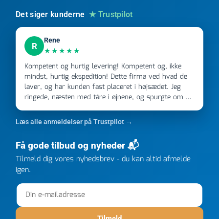
Det siger kunderne
★ Trustpilot
Rene
R
★★★★★
Kompetent og hurtig levering! Kompetent og, ikke
mindst, hurtig ekspedition! Dette firma ved hvad de
laver, og har kunden fast placeret i højsædet. Jeg
ringede, næsten med tåre i øjnene, og spurgte om de
kunne levere en stor ordre, fordi Davidsen A/S ikke
kunne overholde en 2 måneder gammel aftale. Jeg
Læs alle anmeldelser på Trustpilot →
ringede onsdag kl 16, og min store ordre kom dagen
efter kl 6.45! Kan slet ikke få armene ned, og næste
Få gode tilbud og nyheder 📬
gang jeg skal bruge noget, vil jeg ringe til dem
Tilmeld dig vores nyhedsbrev - du kan altid afmelde
FØRST. De varmeste og venligste hilsner fra Rene
igen.
Tilmeld