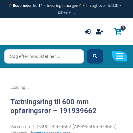
Gå
– levering i morgen
Fri fragt over 5.000 kr.
✓
Bestil inden kl. 14
✓
til
Erhverv →
indholdet
0
|
Søg
efter
produktet
her
…
Loading...
Tætningsring til 600 mm
opføringsrør – 191939662
Varenummer (SKU):
191939662 (A1939660/S1939660)