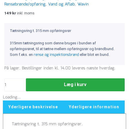
Rensebrønde/opføring
,
Vand og Afløb
,
Wavin
149
kr
inkl. moms
Tætningsring t. 315 mm opføringsrør
315mm tætningsring som denne bruges i bunden af
opføringsrøret, til at tætne mellem opføringsrør og brøndbund.
rense og inspektionsbrønd
Som f.eks. en
eller blot en bund.
Tætningsring
På lager. Bestillinger inden kl. 14.00 leveres næste hverdag.
t.
315
Læg i kurv
mm
opføringsrør
Loading...
antal
Yderligere beskrivelse
Yderligere information
Tætningsring t. 315 mm opføringsrør.