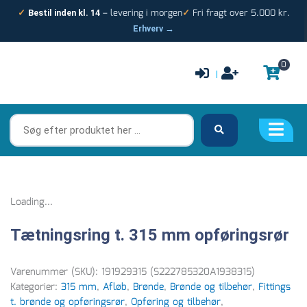
Gå
– levering i morgen
Fri fragt over 5.000 kr.
✓
Bestil inden kl. 14
✓
til
Erhverv →
indholdet
0
|
Søg
efter
produktet
her
…
Loading...
Tætningsring t. 315 mm opføringsrør
Varenummer (SKU):
191929315 (S222785320A1938315)
Kategorier:
315 mm
,
Afløb
,
Brønde
,
Brønde og tilbehør
,
Fittings
t. brønde og opføringsrør
,
Opføring og tilbehør
,