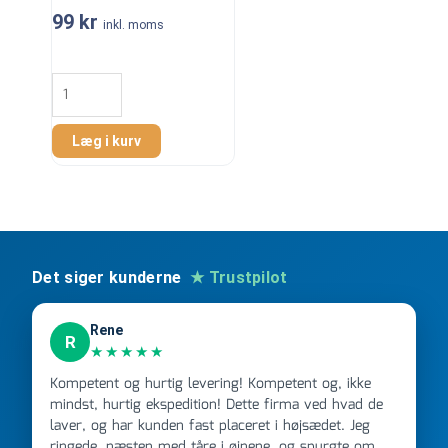
99
kr
inkl. moms
Glidemiddel
Special
Glidex
-
Læg i kurv
Unipak
antal
Det siger kunderne
★ Trustpilot
Rene
R
★★★★★
Kompetent og hurtig levering! Kompetent og, ikke
mindst, hurtig ekspedition! Dette firma ved hvad de
laver, og har kunden fast placeret i højsædet. Jeg
ringede, næsten med tåre i øjnene, og spurgte om de