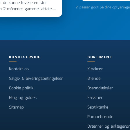
m de kunne levere en stor
Vi passer godt på dine oplysning
en 2 måneder gammel aftale.
 dagen efter kl 6.45! Kan slet
noget, vil jeg ringe til dem
e
KUNDESERVICE
SORTIMENT
Kontakt os
Kloakrør
Salgs- & leveringsbetingelser
Brønde
Cookie politik
Brønddæksler
Blog og guides
Faskiner
Sitemap
Septiktanke
Pumpebrønde
Drænrør og anlægsrør