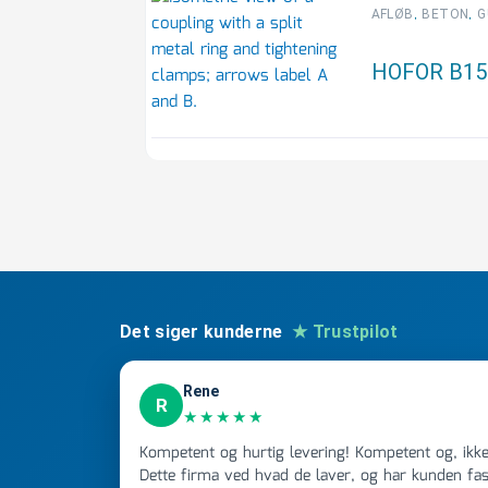
,
,
AFLØB
BETON
G
HOFOR B150 
Det siger kunderne
★ Trustpilot
Rene
R
★★★★★
Kompetent og hurtig levering! Kompetent og, ikke mindst, hurtig ekspedition!
Dette firma ved hvad de laver, og har kunden fast