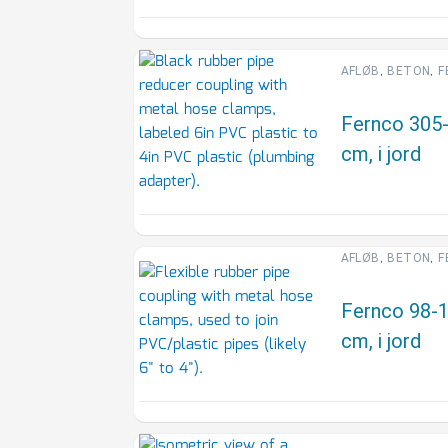
,
,
AFLØB
BETON
F
Fernco 305
cm, i jord
,
,
AFLØB
BETON
F
Fernco 98-1
cm, i jord