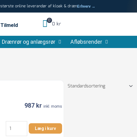
tørste online leverandør af kloak & dræn
Erhverv →
0
0 kr
Tilmeld
Drænrør og anlægsrør
Afløbsrender
987
kr
inkl. moms
Fernco
Læg i kurv
200-