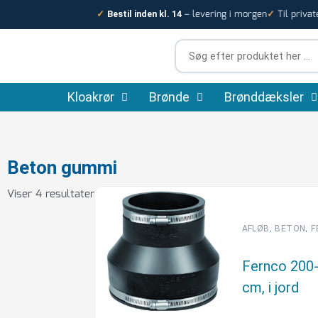
Gå
– levering i morgen
Til privat
✓
Bestil inden kl. 14
✓
til
indholdet
Søg
efter
produktet
Kloakrør
Brønde
her
Brønddæksler
…
Beton gummi
Viser 4 resultater
,
,
AFLØB
BETON
F
Fernco 200
cm, i jord