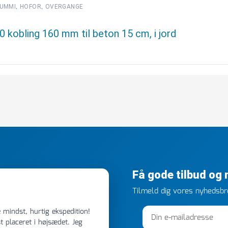
,
,
UMMI
HOFOR
OVERGANGE
kobling 160 mm til beton 15 cm, i jord
Få gode tilbud og
Tilmeld dig vores nyhedsbre
 placeret i højsædet. Jeg