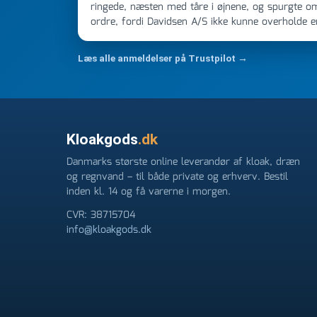
ringede, næsten med tåre i øjnene, og spurgte o
ordre, fordi Davidsen A/S ikke kunne overholde 
Jeg ringede onsdag kl 16, og min store ordre kom
ikke få armene ned, og næste gang jeg skal bruge 
Læs alle anmeldelser på Trustpilot →
FØRST. De varmeste og venligste hilsner fra Ren
Kloakgods
.dk
Danmarks største online leverandør af kloak, dræn
og regnvand – til både private og erhverv. Bestil
inden kl. 14 og få varerne i morgen.
CVR: 38715704
info@kloakgods.dk