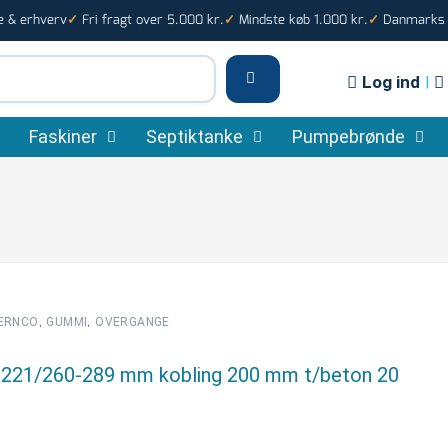
e & erhverv
Fri fragt over 5.000 kr.
Mindste køb 1.000 kr.
Danmarks s
✓
✓
✓
Log ind
|
Faskiner
Septiktanke
Pumpebrønde
,
,
ERNCO
GUMMI
OVERGANGE
-221/260-289 mm kobling 200 mm t/beton 20