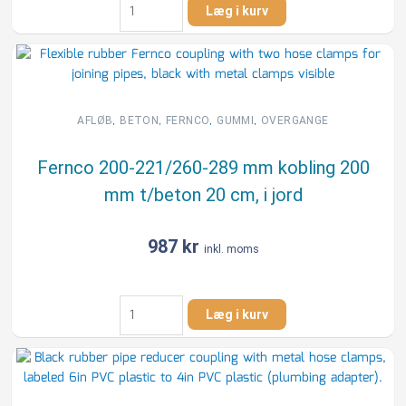
Læg i kurv
98-
115/145-
168
mm
kobling
110
,
,
,
,
AFLØB
BETON
FERNCO
GUMMI
OVERGANGE
mm
til
Fernco 200-221/260-289 mm kobling 200
beton
mm t/beton 20 cm, i jord
10
cm,
i
987
kr
inkl. moms
jord
antal
Fernco
Læg i kurv
200-
221/260-
289
mm
kobling