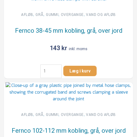
kobling,
grå,
over
,
,
,
,
AFLØB
GRÅ
GUMMI
OVERGANGE
VAND OG AFLØB
jord
antal
Fernco 38-45 mm kobling, grå, over jord
143
kr
inkl. moms
Fernco
Læg i kurv
38-
45
mm
kobling,
grå,
over
jord
,
,
,
,
AFLØB
GRÅ
GUMMI
OVERGANGE
VAND OG AFLØB
antal
Fernco 102-112 mm kobling, grå, over jord