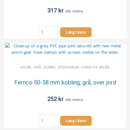
317
kr
inkl. moms
Fernco
Læg i kurv
102-
112
mm
kobling,
grå,
over
,
,
,
,
AFLØB
GRÅ
GUMMI
OVERGANGE
VAND OG AFLØB
jord
antal
Fernco 50-58 mm kobling, grå, over jord
252
kr
inkl. moms
Fernco
Læg i kurv
50-
58