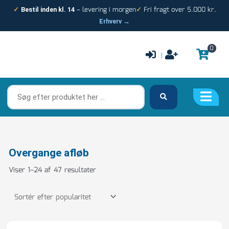
Gå
– levering i morgen
Fri fragt over 5.000 kr.
✓
Bestil inden kl. 14
✓
til
Erhverv →
indholdet
0
|
Søg
efter
produktet
her
…
Sorteret
Overgange afløb
efter
Viser 1–24 af 47 resultater
popularitet