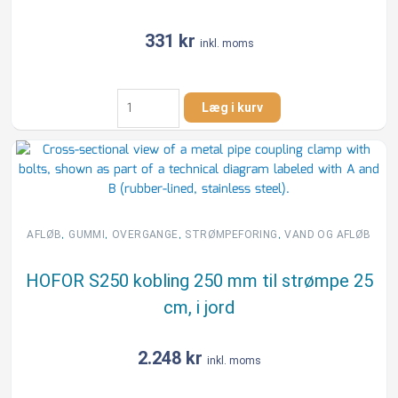
i
jord
331
kr
inkl. moms
antal
Fernco
Læg i kurv
98-
115
mm
kobling
110
mm
til
,
,
,
,
AFLØB
GUMMI
OVERGANGE
STRØMPEFORING
VAND OG AFLØB
støbejern
DN100,
HOFOR S250 kobling 250 mm til strømpe 25
i
cm, i jord
jord
antal
2.248
kr
inkl. moms