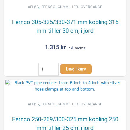
grå,
,
,
,
,
AFLØB
FERNCO
GUMMI
LER
OVERGANGE
over
jord
Fernco 305-325/330-371 mm kobling 315
antal
mm til ler 30 cm, i jord
1.315
kr
inkl. moms
Fernco
Læg i kurv
305-
325/330-
371
mm
kobling
315
,
,
,
,
AFLØB
FERNCO
GUMMI
LER
OVERGANGE
mm
til
Fernco 250-269/300-325 mm kobling 250
ler
mm til ler 25 cm, i jord
30