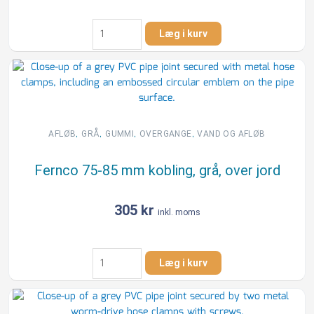
HOFOR
Læg i kurv
S150
kobling
160
mm
til
strømpe
15
,
,
,
,
AFLØB
GRÅ
GUMMI
OVERGANGE
VAND OG AFLØB
cm,
i
Fernco 75-85 mm kobling, grå, over jord
jord
antal
305
kr
inkl. moms
Fernco
Læg i kurv
75-
85
mm