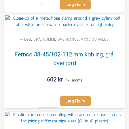
Fernco
Læg i kurv
75-
85/102-
112
mm
kobling,
grå,
,
,
,
,
AFLØB
GRÅ
GUMMI
OVERGANGE
VAND OG AFLØB
over
jord
Fernco 38-45/102-112 mm kobling, grå,
antal
over jord
602
kr
inkl. moms
Fernco
Læg i kurv
38-
45/102-
112
mm
kobling,