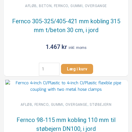
200
,
,
,
,
AFLØB
BETON
FERNCO
GUMMI
OVERGANGE
mm
t/beton
Fernco 305-325/405-421 mm kobling 315
20
mm t/beton 30 cm, i jord
cm,
i
jord
1.467
kr
inkl. moms
antal
Fernco
Læg i kurv
305-
325/405-
421
mm
kobling
315
,
,
,
,
AFLØB
FERNCO
GUMMI
OVERGANGE
STØBEJERN
mm
t/beton
Fernco 98-115 mm kobling 110 mm til
30
støbejern DN100, i jord
cm,