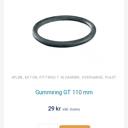
,
,
,
,
AFLØB
BETON
FITTINGS T. KLOAKRØR
OVERGANGE
PLAST
Gummiring GT 110 mm
29
kr
inkl. moms
Gummiring