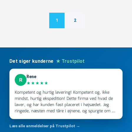
mm
kobling,
grå,
1
2
over
jord
antal
Det siger kunderne
★ Trustpilot
Rene
R
★★★★★
Kompetent og hurtig levering! Kompetent og, ikke
mindst, hurtig ekspedition! Dette firma ved hvad de
laver, og har kunden fast placeret i højsædet. Jeg
ringede, næsten med tåre i øjnene, og spurgte om de
kunne levere en stor ordre, fordi Davidsen A/S ikke
kunne overholde en 2 måneder gammel aftale. Jeg
Læs alle anmeldelser på Trustpilot →
ringede onsdag kl 16, og min store ordre kom dagen