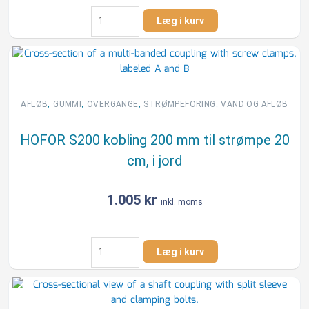
HOFOR
Læg i kurv
S250
kobling
250
mm
til
strømpe
,
,
,
,
AFLØB
GUMMI
OVERGANGE
STRØMPEFORING
VAND OG AFLØB
25
cm,
HOFOR S200 kobling 200 mm til strømpe 20
i
cm, i jord
jord
antal
1.005
kr
inkl. moms
HOFOR
Læg i kurv
S200
kobling
200
mm