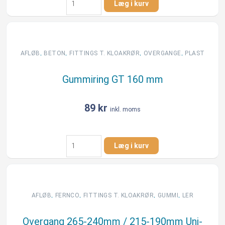
Læg i kurv
GT
110
mm
antal
,
,
,
,
AFLØB
BETON
FITTINGS T. KLOAKRØR
OVERGANGE
PLAST
Gummiring GT 160 mm
89
kr
inkl. moms
Gummiring
Læg i kurv
GT
160
mm
antal
,
,
,
,
AFLØB
FERNCO
FITTINGS T. KLOAKRØR
GUMMI
LER
Overgang 265-240mm / 215-190mm Uni-