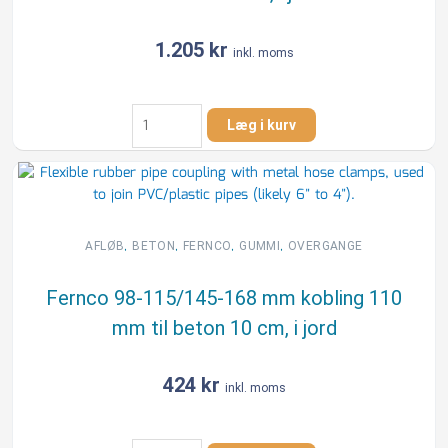
cm,
i
1.205
kr
inkl. moms
jord
antal
Fernco
Læg i kurv
250-
269/300-
325
mm
kobling
250
,
,
,
,
AFLØB
BETON
FERNCO
GUMMI
OVERGANGE
mm
til
Fernco 98-115/145-168 mm kobling 110
ler
mm til beton 10 cm, i jord
25
cm,
i
424
kr
inkl. moms
jord
antal
Fernco