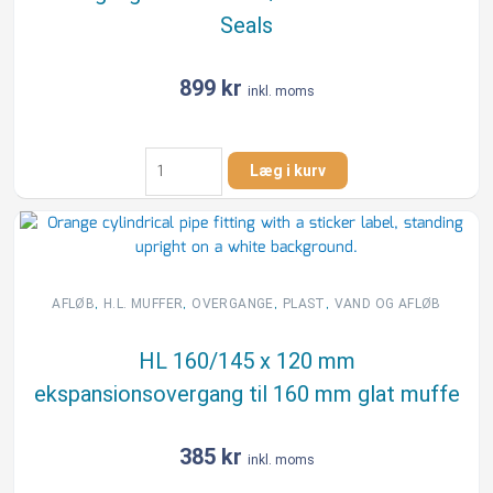
Seals
899
kr
inkl. moms
Overgang
Læg i kurv
265-
240mm
/
215-
190mm
Uni-
,
,
,
,
AFLØB
H.L. MUFFER
OVERGANGE
PLAST
VAND OG AFLØB
Seals
antal
HL 160/145 x 120 mm
ekspansionsovergang til 160 mm glat muffe
385
kr
inkl. moms