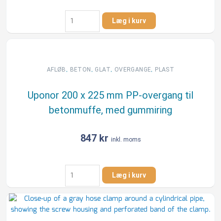
HL
Læg i kurv
160/145
x
120
mm
ekspansionsovergang
,
,
,
,
AFLØB
BETON
GLAT
OVERGANGE
PLAST
til
160
Uponor 200 x 225 mm PP-overgang til
mm
betonmuffe, med gummiring
glat
muffe
antal
847
kr
inkl. moms
Uponor
Læg i kurv
200
x
225
mm