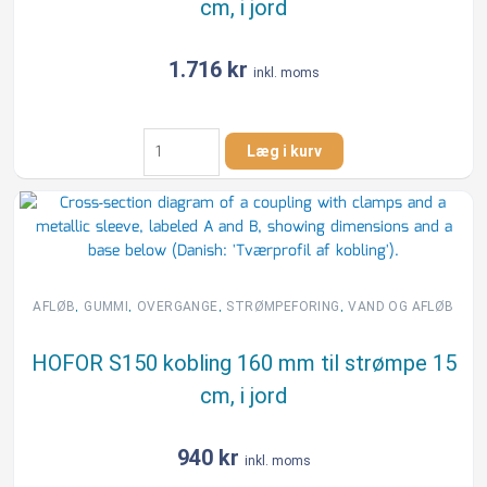
cm, i jord
jord
antal
1.716
kr
inkl. moms
HOFOR
Læg i kurv
B150
kobling
160
mm
til
beton
15
,
,
,
,
AFLØB
GUMMI
OVERGANGE
STRØMPEFORING
VAND OG AFLØB
cm,
i
HOFOR S150 kobling 160 mm til strømpe 15
jord
cm, i jord
antal
940
kr
inkl. moms