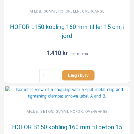
til
strømpe
,
,
,
,
AFLØB
GUMMI
HOFOR
LER
OVERGANGE
20
cm,
HOFOR L150 kobling 160 mm til ler 15 cm, i
i
jord
jord
antal
1.410
kr
inkl. moms
HOFOR
Læg i kurv
L150
kobling
160
mm
til
ler
,
,
,
,
AFLØB
BETON
GUMMI
HOFOR
OVERGANGE
15
cm,
HOFOR B150 kobling 160 mm til beton 15
i