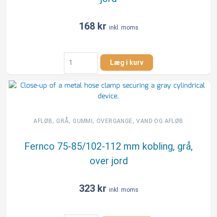
168
kr
inkl. moms
Fernco
Læg i kurv
38-
45/50-
58
mm
kobling,
grå,
,
,
,
,
AFLØB
GRÅ
GUMMI
OVERGANGE
VAND OG AFLØB
over
jord
Fernco 75-85/102-112 mm kobling, grå,
antal
over jord
323
kr
inkl. moms