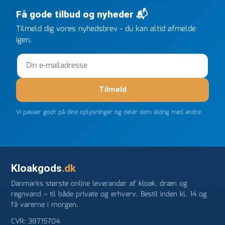
efter kl 6.45! Kan slet ikke få armene ned, og næste
Få gode tilbud og nyheder 📬
gang jeg skal bruge noget, vil jeg ringe til dem
FØRST. De varmeste og venligste hilsner fra Rene
Tilmeld dig vores nyhedsbrev - du kan altid afmelde
igen.
Tilmeld
Vi passer godt på dine oplysninger og deler dem aldrig med andre.
Kloakgods
.dk
Danmarks største online leverandør af kloak, dræn og
regnvand – til både private og erhverv. Bestil inden kl. 14 og
få varerne i morgen.
CVR: 38715704