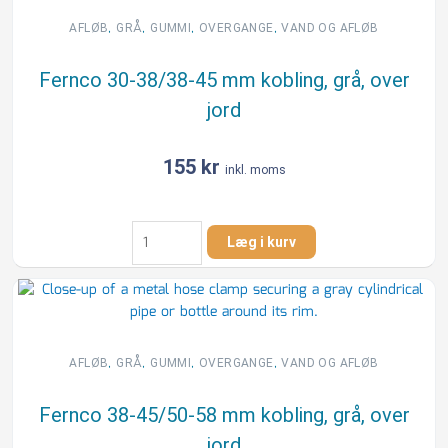
PP-
overgang
,
,
,
,
AFLØB
GRÅ
GUMMI
OVERGANGE
VAND OG AFLØB
til
betonmuffe,
Fernco 30-38/38-45 mm kobling, grå, over
med
jord
gummiring
antal
155
kr
inkl. moms
Fernco
Læg i kurv
30-
38/38-
45
mm
kobling,
grå,
,
,
,
,
AFLØB
GRÅ
GUMMI
OVERGANGE
VAND OG AFLØB
over
jord
Fernco 38-45/50-58 mm kobling, grå, over
antal
jord