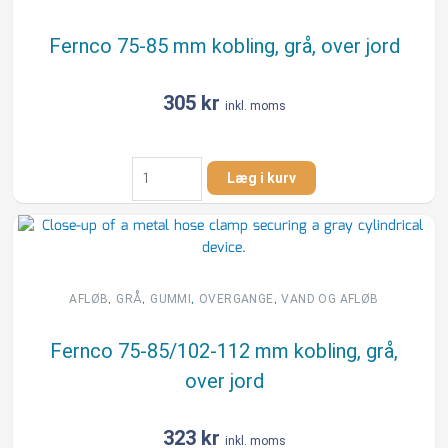
antal
Fernco 75-85 mm kobling, grå, over jord
305
kr
inkl. moms
Fernco
Læg i kurv
75-
85
mm
kobling,
grå,
over
,
,
,
,
AFLØB
GRÅ
GUMMI
OVERGANGE
VAND OG AFLØB
jord
antal
Fernco 75-85/102-112 mm kobling, grå,
over jord
323
kr
inkl. moms