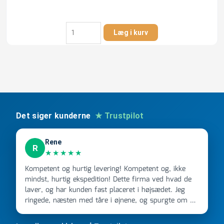
Fernco
Læg i kurv
75-
85/102-
112
mm
kobling,
grå,
over
jord
Det siger kunderne
★ Trustpilot
antal
Rene
R
★★★★★
Kompetent og hurtig levering! Kompetent og, ikke
mindst, hurtig ekspedition! Dette firma ved hvad de
laver, og har kunden fast placeret i højsædet. Jeg
ringede, næsten med tåre i øjnene, og spurgte om de
kunne levere en stor ordre, fordi Davidsen A/S ikke
kunne overholde en 2 måneder gammel aftale. Jeg