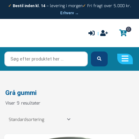
Gå
– levering i morgen
Fri fragt over 5.000 kr.
✓
Bestil inden kl. 14
✓
til
Erhverv →
indholdet
0
|
Søg
efter
produktet
her
…
Grå gummi
Viser 9 resultater