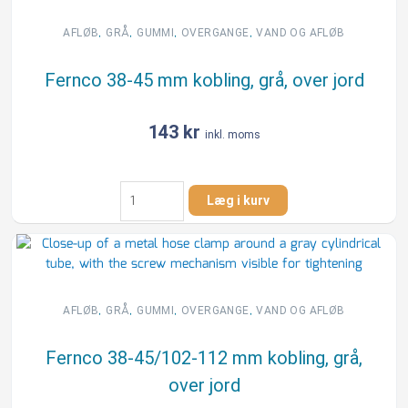
kobling,
grå,
,
,
,
,
AFLØB
GRÅ
GUMMI
OVERGANGE
VAND OG AFLØB
over
jord
Fernco 38-45 mm kobling, grå, over jord
antal
143
kr
inkl. moms
Fernco
Læg i kurv
38-
45
mm
kobling,
grå,
over
,
,
,
,
AFLØB
GRÅ
GUMMI
OVERGANGE
VAND OG AFLØB
jord
antal
Fernco 38-45/102-112 mm kobling, grå,
over jord