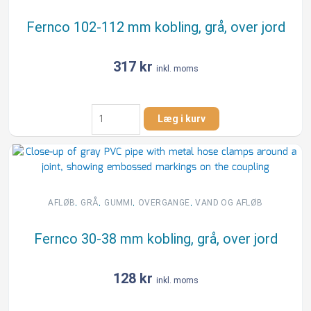
Fernco 102-112 mm kobling, grå, over jord
317
kr
inkl. moms
Fernco
Læg i kurv
102-
112
mm
kobling,
grå,
over
,
,
,
,
AFLØB
GRÅ
GUMMI
OVERGANGE
VAND OG AFLØB
jord
antal
Fernco 30-38 mm kobling, grå, over jord
128
kr
inkl. moms