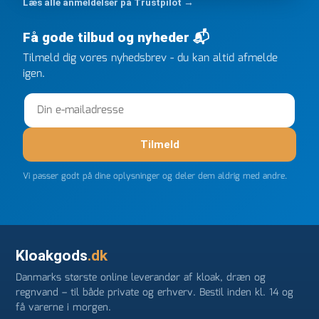
Læs alle anmeldelser på Trustpilot →
ringede onsdag kl 16, og min store ordre kom dagen
efter kl 6.45! Kan slet ikke få armene ned, og næste
Få gode tilbud og nyheder 📬
gang jeg skal bruge noget, vil jeg ringe til dem
FØRST. De varmeste og venligste hilsner fra Rene
Tilmeld dig vores nyhedsbrev - du kan altid afmelde
igen.
Tilmeld
Vi passer godt på dine oplysninger og deler dem aldrig med andre.
Kloakgods
.dk
Danmarks største online leverandør af kloak, dræn og
regnvand – til både private og erhverv. Bestil inden kl. 14 og
få varerne i morgen.