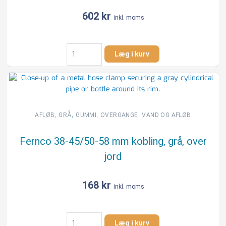
602
kr
inkl. moms
Fernco
Læg i kurv
38-
45/102-
112
mm
kobling,
grå,
,
,
,
,
AFLØB
GRÅ
GUMMI
OVERGANGE
VAND OG AFLØB
over
jord
Fernco 38-45/50-58 mm kobling, grå, over
antal
jord
168
kr
inkl. moms
Fernco
Læg i kurv