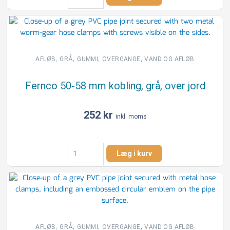
38-
45/50-
58
mm
kobling,
grå,
,
,
,
,
AFLØB
GRÅ
GUMMI
OVERGANGE
VAND OG AFLØB
over
jord
Fernco 50-58 mm kobling, grå, over jord
antal
252
kr
inkl. moms
Fernco
Læg i kurv
50-
58
mm
kobling,
grå,
over
jord
,
,
,
,
AFLØB
GRÅ
GUMMI
OVERGANGE
VAND OG AFLØB