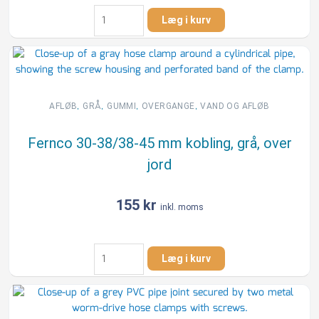
Fernco
Læg i kurv
30-
38
mm
kobling,
grå,
over
,
,
,
,
AFLØB
GRÅ
GUMMI
OVERGANGE
VAND OG AFLØB
jord
antal
Fernco 30-38/38-45 mm kobling, grå, over
jord
155
kr
inkl. moms
Fernco
Læg i kurv
30-
38/38-
45
mm