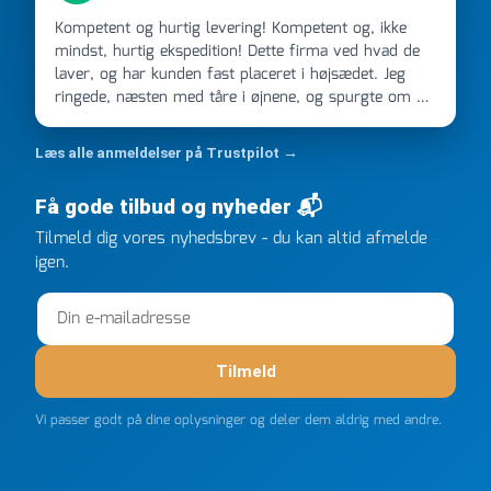
Kompetent og hurtig levering! Kompetent og, ikke
mindst, hurtig ekspedition! Dette firma ved hvad de
laver, og har kunden fast placeret i højsædet. Jeg
ringede, næsten med tåre i øjnene, og spurgte om de
kunne levere en stor ordre, fordi Davidsen A/S ikke
kunne overholde en 2 måneder gammel aftale. Jeg
Læs alle anmeldelser på Trustpilot →
ringede onsdag kl 16, og min store ordre kom dagen
efter kl 6.45! Kan slet ikke få armene ned, og næste
Få gode tilbud og nyheder 📬
gang jeg skal bruge noget, vil jeg ringe til dem
FØRST. De varmeste og venligste hilsner fra Rene
Tilmeld dig vores nyhedsbrev - du kan altid afmelde
igen.
Tilmeld
Vi passer godt på dine oplysninger og deler dem aldrig med andre.