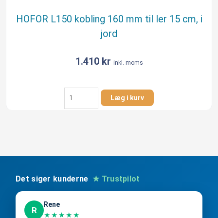
HOFOR L150 kobling 160 mm til ler 15 cm, i
jord
1.410
kr
inkl. moms
HOFOR
Læg i kurv
L150
kobling
160
mm
til
ler
15
cm,
Det siger kunderne
★ Trustpilot
i
jord
Rene
antal
R
★★★★★