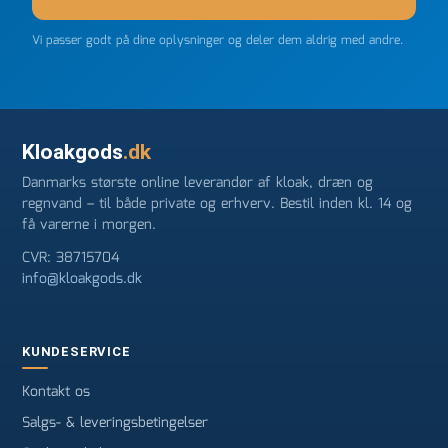
Vi passer godt på dine oplysninger og deler dem aldrig med andre.
Kloakgods
.dk
Danmarks største online leverandør af kloak, dræn og
regnvand – til både private og erhverv. Bestil inden kl. 14 og
få varerne i morgen.
CVR: 38715704
info@kloakgods.dk
KUNDESERVICE
Kontakt os
Salgs- & leveringsbetingelser