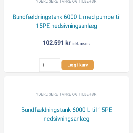
YDERLIGERE TANKE OG TILBEHØR
Bundfældningstank 6000 L med pumpe til
15PE nedsivningsanlæg
102.591
kr
inkl. moms
Bundfældningstank
Læg i kurv
6000
L
med
pumpe
til
YDERLIGERE TANKE OG TILBEHØR
15PE
nedsivningsanlæg
Bundfældningstank 6000 L til 15PE
antal
nedsivningsanlæg