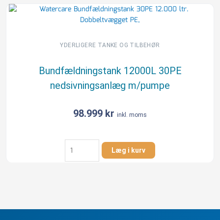
30PE
nedsivningsanlæg
antal
YDERLIGERE TANKE OG TILBEHØR
Bundfældningstank 12000L 30PE
nedsivningsanlæg m/pumpe
98.999
kr
inkl. moms
Bundfældningstank
Læg i kurv
12000L
30PE
nedsivningsanlæg
m/pumpe
antal