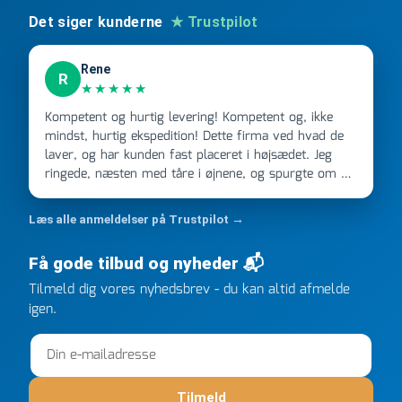
Det siger kunderne
★ Trustpilot
Rene
R
★★★★★
Kompetent og hurtig levering! Kompetent og, ikke
mindst, hurtig ekspedition! Dette firma ved hvad de
laver, og har kunden fast placeret i højsædet. Jeg
ringede, næsten med tåre i øjnene, og spurgte om de
kunne levere en stor ordre, fordi Davidsen A/S ikke
kunne overholde en 2 måneder gammel aftale. Jeg
Læs alle anmeldelser på Trustpilot →
ringede onsdag kl 16, og min store ordre kom dagen
efter kl 6.45! Kan slet ikke få armene ned, og næste
Få gode tilbud og nyheder 📬
gang jeg skal bruge noget, vil jeg ringe til dem
FØRST. De varmeste og venligste hilsner fra Rene
Tilmeld dig vores nyhedsbrev - du kan altid afmelde
igen.
Tilmeld