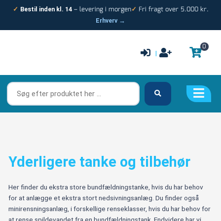
Gå
– levering i morgen
Fri fragt over 5.000 kr.
✓
Bestil inden kl. 14
✓
til
Erhverv →
indholdet
0
|
Søg
efter
produktet
her
…
Yderligere tanke og tilbehør
Her finder du ekstra store bundfældningstanke, hvis du har behov
for at anlægge et ekstra stort nedsivningsanlæg. Du finder også
minirensningsanlæg, i forskellige renseklasser, hvis du har behov for
at rense spildevandet fra en bundfældningstank. Endvidere har vi