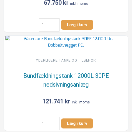
67.750
kr
inkl. moms
Bundfældningstank
Læg i kurv
6000
L
til
15PE
nedsivningsanlæg
antal
YDERLIGERE TANKE OG TILBEHØR
Bundfældningstank 12000L 30PE
nedsivningsanlæg
121.741
kr
inkl. moms
Bundfældningstank
Læg i kurv
12000L