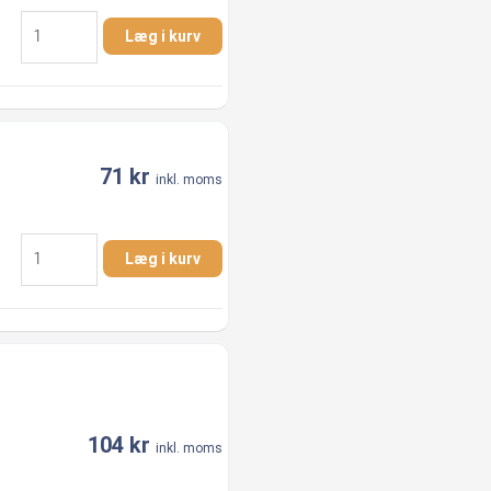
2.1/2"
Læg i kurv
x
2"
Nippelmuffe
AISI
316
71
kr
antal
inkl. moms
2"
Læg i kurv
x
1.1/2"
Nippelmuffe
AISI
316
antal
104
kr
inkl. moms