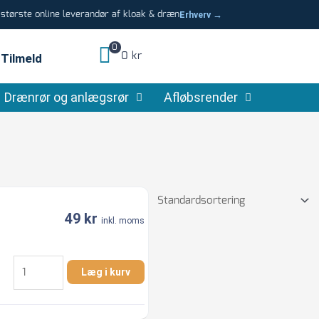
tørste online leverandør af kloak & dræn
Erhverv →
0
0 kr
Tilmeld
Drænrør og anlægsrør
Afløbsrender
49
kr
inkl. moms
1.1/2"
Læg i kurv
x
1.1/4"
Nippelmuffe