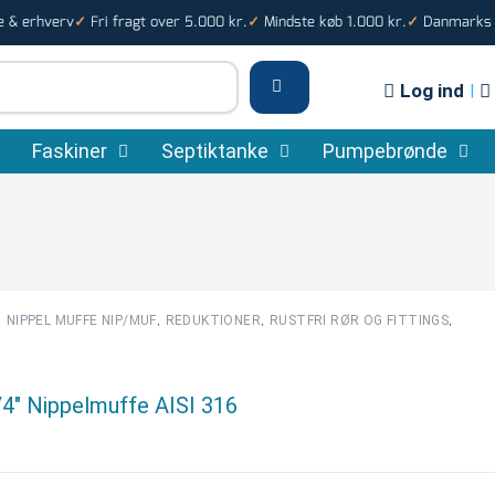
e & erhverv
Fri fragt over 5.000 kr.
Mindste køb 1.000 kr.
Danmarks s
✓
✓
✓
Log ind
|
Faskiner
Septiktanke
Pumpebrønde
,
,
,
,
NIPPEL MUFFE NIP/MUF
REDUKTIONER
RUSTFRI RØR OG FITTINGS
1/4″ Nippelmuffe AISI 316