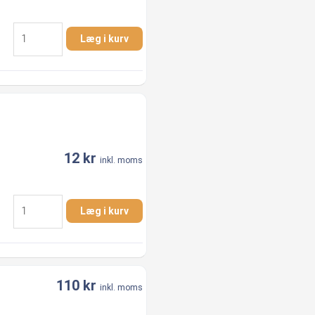
1/2"
Læg i kurv
x
1/4"
Nippelmuffe
AISI
316
antal
12
kr
inkl. moms
1/2"
Læg i kurv
x
3/8"
Nippelmuffe
AISI
110
kr
316
inkl. moms
antal