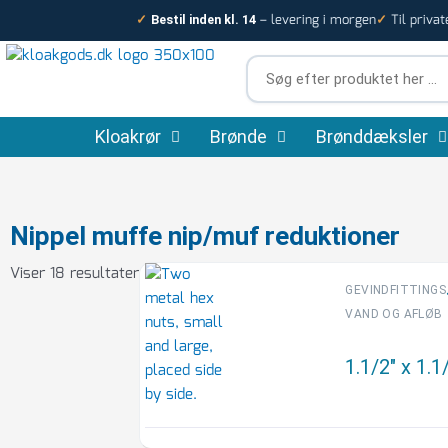
Gå
– levering i morgen
Til privat
✓
Bestil inden kl. 14
✓
til
indholdet
Søg
efter
produktet
Kloakrør
Brønde
her
Brønddæksler
…
Nippel muffe nip/muf reduktioner
Viser 18 resultater
GEVINDFITTINGS
VAND OG AFLØB
1.1/2″ x 1.