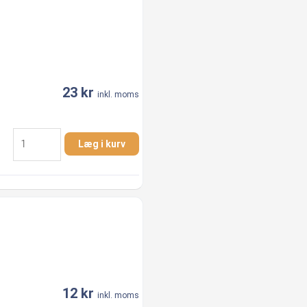
316
antal
23
kr
inkl. moms
1"
Læg i kurv
x
3/4"
Nippelmuffe
AISI
316
antal
12
kr
inkl. moms