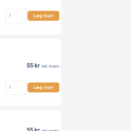
1.1/4"
Læg i kurv
x
1"
Nippelmuffe
AISI
316
antal
55
kr
inkl. moms
1.1/4"
Læg i kurv
x
1/2"
Nippelmuffe
AISI
316
antal
55
kr