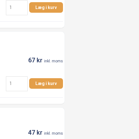
1.1/2"
Læg i kurv
x
1/2"
Nippelmuffe
AISI
316
antal
67
kr
inkl. moms
1.1/2"
Læg i kurv
x
3/4"
Nippelmuffe
AISI
316
antal
47
kr
inkl. moms