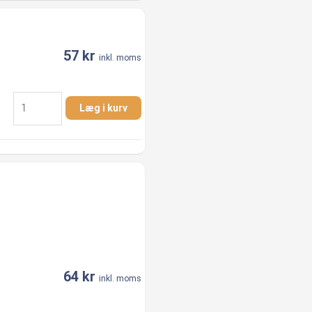
AISI
316
antal
57
kr
inkl. moms
1.1/2"
Læg i kurv
x
1"
Nippelmuffe
AISI
316
antal
64
kr
inkl. moms