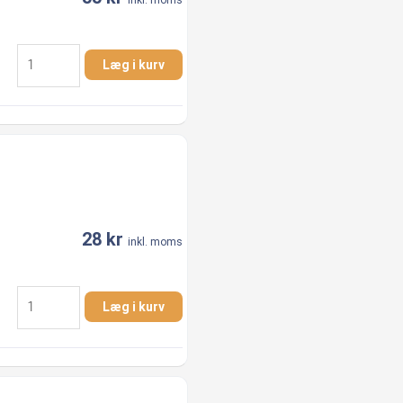
inkl. moms
1.1/4"
Læg i kurv
x
3/4"
Nippelmuffe
AISI
316
antal
28
kr
inkl. moms
1"
Læg i kurv
x
1/2"
Nippelmuffe
AISI