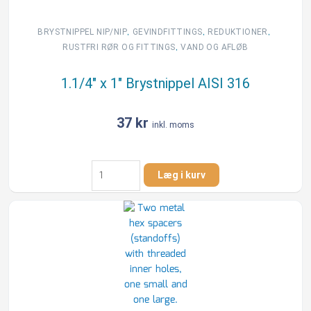
,
,
,
BRYSTNIPPEL NIP/NIP
GEVINDFITTINGS
REDUKTIONER
,
RUSTFRI RØR OG FITTINGS
VAND OG AFLØB
1.1/4″ x 1″ Brystnippel AISI 316
37
kr
inkl. moms
1.1/4"
Læg i kurv
x
1"
Brystnippel
AISI
316
antal