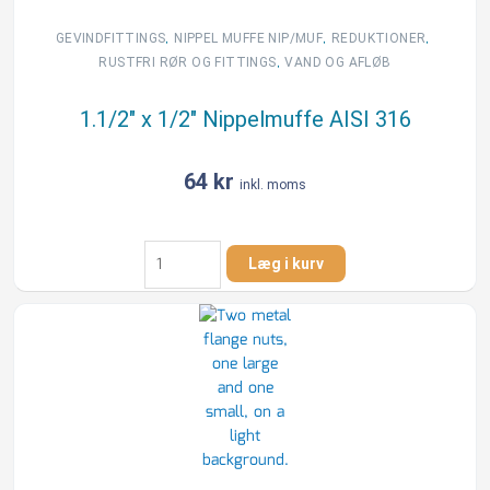
,
,
,
GEVINDFITTINGS
NIPPEL MUFFE NIP/MUF
REDUKTIONER
,
RUSTFRI RØR OG FITTINGS
VAND OG AFLØB
1.1/2″ x 1/2″ Nippelmuffe AISI 316
64
kr
inkl. moms
1.1/2"
Læg i kurv
x
1/2"
Nippelmuffe
AISI
316
antal