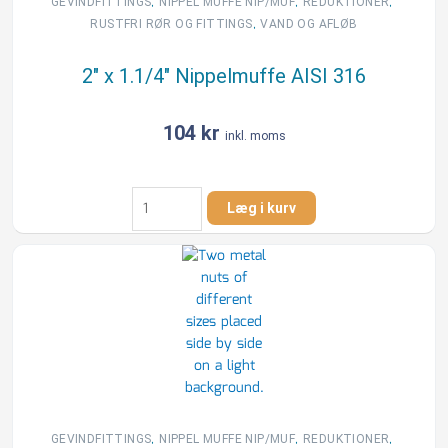
,
,
,
GEVINDFITTINGS
NIPPEL MUFFE NIP/MUF
REDUKTIONER
,
RUSTFRI RØR OG FITTINGS
VAND OG AFLØB
2″ x 1.1/4″ Nippelmuffe AISI 316
104
kr
inkl. moms
2"
Læg i kurv
x
1.1/4"
Nippelmuffe
AISI
316
antal
,
,
,
GEVINDFITTINGS
NIPPEL MUFFE NIP/MUF
REDUKTIONER