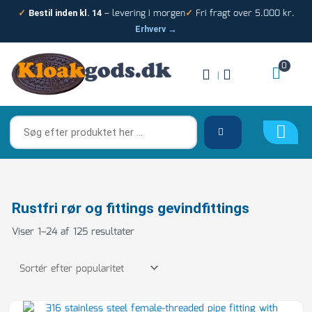
Gå
– levering i morgen
Fri fragt over 5.000 kr.
✓
Bestil inden kl. 14
✓
til
Erhverv →
indholdet
0
|
Søg
efter
produktet
her
…
Sorteret
Rustfri rør og fittings gevindfittings
efter
Viser 1–24 af 125 resultater
popularitet