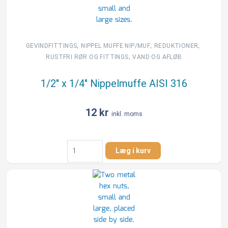
,
,
,
GEVINDFITTINGS
NIPPEL MUFFE NIP/MUF
REDUKTIONER
,
RUSTFRI RØR OG FITTINGS
VAND OG AFLØB
1/2″ x 1/4″ Nippelmuffe AISI 316
12
kr
inkl. moms
1/2"
Læg i kurv
x
1/4"
Nippelmuffe
AISI
316
antal