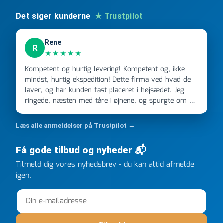
Det siger kunderne
★ Trustpilot
Rene
R
★★★★★
Kompetent og hurtig levering! Kompetent og, ikke
mindst, hurtig ekspedition! Dette firma ved hvad de
laver, og har kunden fast placeret i højsædet. Jeg
ringede, næsten med tåre i øjnene, og spurgte om de
kunne levere en stor ordre, fordi Davidsen A/S ikke
kunne overholde en 2 måneder gammel aftale. Jeg
Læs alle anmeldelser på Trustpilot →
ringede onsdag kl 16, og min store ordre kom dagen
efter kl 6.45! Kan slet ikke få armene ned, og næste
Få gode tilbud og nyheder 📬
gang jeg skal bruge noget, vil jeg ringe til dem
FØRST. De varmeste og venligste hilsner fra Rene
Tilmeld dig vores nyhedsbrev - du kan altid afmelde
igen.