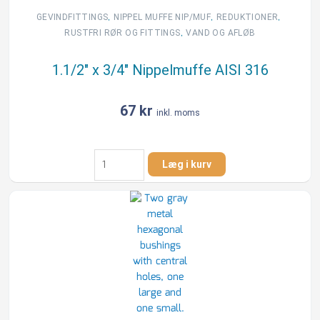
,
,
,
GEVINDFITTINGS
NIPPEL MUFFE NIP/MUF
REDUKTIONER
,
RUSTFRI RØR OG FITTINGS
VAND OG AFLØB
1.1/2″ x 3/4″ Nippelmuffe AISI 316
67
kr
inkl. moms
1.1/2"
Læg i kurv
x
3/4"
Nippelmuffe
AISI
316
antal