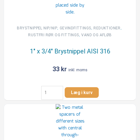
,
,
,
BRYSTNIPPEL NIP/NIP
GEVINDFITTINGS
REDUKTIONER
,
RUSTFRI RØR OG FITTINGS
VAND OG AFLØB
1″ x 3/4″ Brystnippel AISI 316
33
kr
inkl. moms
1"
Læg i kurv
x
3/4"
Brystnippel
AISI
316
antal