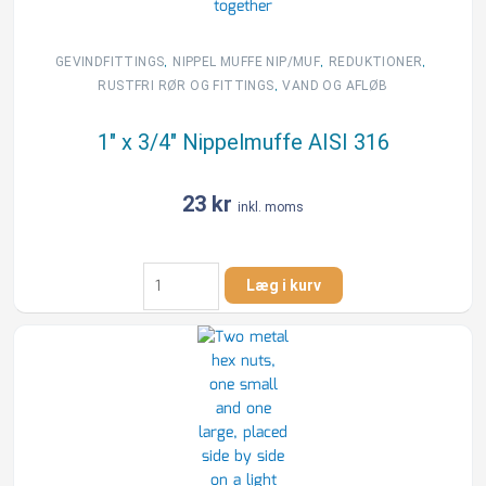
,
,
,
GEVINDFITTINGS
NIPPEL MUFFE NIP/MUF
REDUKTIONER
,
RUSTFRI RØR OG FITTINGS
VAND OG AFLØB
1″ x 3/4″ Nippelmuffe AISI 316
23
kr
inkl. moms
1"
Læg i kurv
x
3/4"
Nippelmuffe
AISI
316
antal