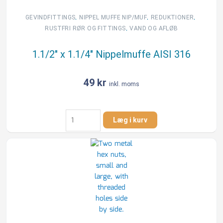
,
,
,
GEVINDFITTINGS
NIPPEL MUFFE NIP/MUF
REDUKTIONER
,
RUSTFRI RØR OG FITTINGS
VAND OG AFLØB
1.1/2″ x 1.1/4″ Nippelmuffe AISI 316
49
kr
inkl. moms
1.1/2"
Læg i kurv
x
1.1/4"
Nippelmuffe
AISI
316
antal