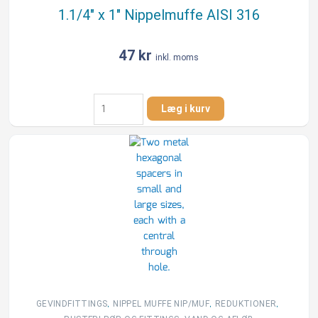
1.1/4″ x 1″ Nippelmuffe AISI 316
47
kr
inkl. moms
1.1/4"
Læg i kurv
x
1"
Nippelmuffe
AISI
316
antal
,
,
,
GEVINDFITTINGS
NIPPEL MUFFE NIP/MUF
REDUKTIONER