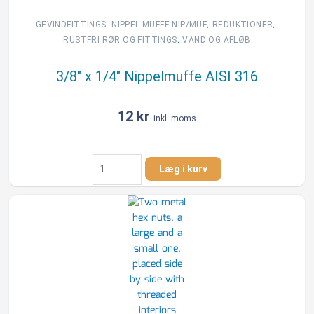
,
,
,
GEVINDFITTINGS
NIPPEL MUFFE NIP/MUF
REDUKTIONER
,
RUSTFRI RØR OG FITTINGS
VAND OG AFLØB
3/8″ x 1/4″ Nippelmuffe AISI 316
12
kr
inkl. moms
3/8"
Læg i kurv
x
1/4"
Nippelmuffe
AISI
316
antal