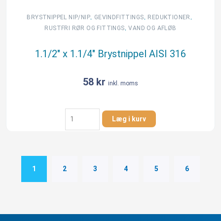
,
,
,
BRYSTNIPPEL NIP/NIP
GEVINDFITTINGS
REDUKTIONER
,
RUSTFRI RØR OG FITTINGS
VAND OG AFLØB
1.1/2″ x 1.1/4″ Brystnippel AISI 316
58
kr
inkl. moms
1.1/2"
Læg i kurv
x
1.1/4"
Brystnippel
AISI
316
1
2
3
4
5
6
antal