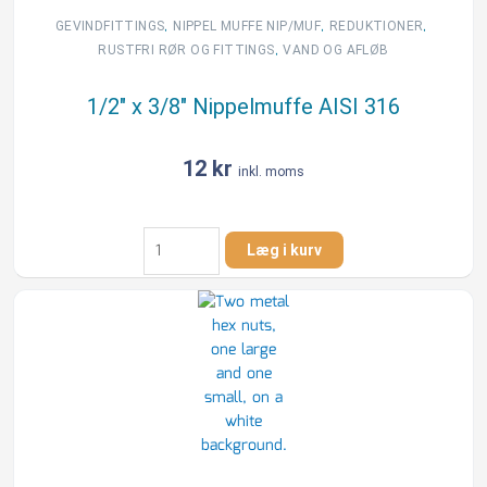
,
,
,
GEVINDFITTINGS
NIPPEL MUFFE NIP/MUF
REDUKTIONER
,
RUSTFRI RØR OG FITTINGS
VAND OG AFLØB
1/2″ x 3/8″ Nippelmuffe AISI 316
12
kr
inkl. moms
1/2"
Læg i kurv
x
3/8"
Nippelmuffe
AISI
316
antal