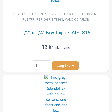
,
,
,
BRYSTNIPPEL NIP/NIP
GEVINDFITTINGS
REDUKTIONER
,
RUSTFRI RØR OG FITTINGS
VAND OG AFLØB
1/2″ x 1/4″ Brystnippel AISI 316
13
kr
inkl. moms
1/2"
Læg i kurv
x
1/4"
Brystnippel
AISI
316
antal