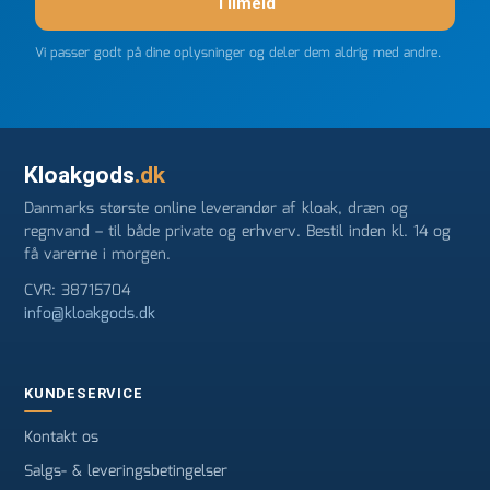
Tilmeld
Vi passer godt på dine oplysninger og deler dem aldrig med andre.
Kloakgods
.dk
Danmarks største online leverandør af kloak, dræn og
regnvand – til både private og erhverv. Bestil inden kl. 14 og
få varerne i morgen.
CVR: 38715704
info@kloakgods.dk
KUNDESERVICE
Kontakt os
Salgs- & leveringsbetingelser