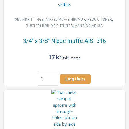
,
,
,
GEVINDFITTINGS
NIPPEL MUFFE NIP/MUF
REDUKTIONER
,
RUSTFRI RØR OG FITTINGS
VAND OG AFLØB
3/4″ x 3/8″ Nippelmuffe AISI 316
17
kr
inkl. moms
3/4"
Læg i kurv
x
3/8"
Nippelmuffe
AISI
316
antal