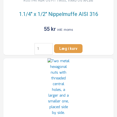
,
RUSTFRI RØR OG FITTINGS
VAND OG AFLØB
1.1/4″ x 1/2″ Nippelmuffe AISI 316
55
kr
inkl. moms
1.1/4"
Læg i kurv
x
1/2"
Nippelmuffe
AISI
316
antal