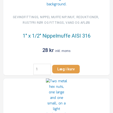
,
,
,
GEVINDFITTINGS
NIPPEL MUFFE NIP/MUF
REDUKTIONER
,
RUSTFRI RØR OG FITTINGS
VAND OG AFLØB
1″ x 1/2″ Nippelmuffe AISI 316
28
kr
inkl. moms
1"
Læg i kurv
x
1/2"
Nippelmuffe
AISI
316
antal