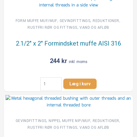
,
,
,
FORM MUFFE MUF/MUF
GEVINDFITTINGS
REDUKTIONER
,
RUSTFRI RØR OG FITTINGS
VAND OG AFLØB
2.1/2″ x 2″ Formindsket muffe AISI 316
244
kr
inkl. moms
2.1/2"
Læg i kurv
x
2"
Formindsket
muffe
AISI
316
,
,
,
GEVINDFITTINGS
NIPPEL MUFFE NIP/MUF
REDUKTIONER
antal
,
RUSTFRI RØR OG FITTINGS
VAND OG AFLØB