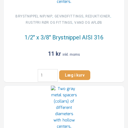
,
,
,
BRYSTNIPPEL NIP/NIP
GEVINDFITTINGS
REDUKTIONER
,
RUSTFRI RØR OG FITTINGS
VAND OG AFLØB
1/2″ x 3/8″ Brystnippel AISI 316
11
kr
inkl. moms
1/2"
Læg i kurv
x
3/8"
Brystnippel
AISI
316
antal