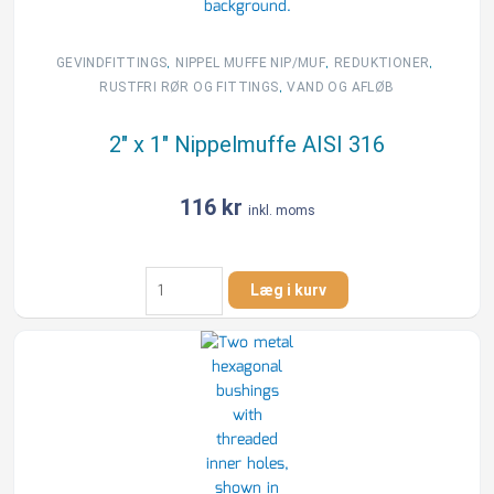
,
,
,
GEVINDFITTINGS
NIPPEL MUFFE NIP/MUF
REDUKTIONER
,
RUSTFRI RØR OG FITTINGS
VAND OG AFLØB
2″ x 1″ Nippelmuffe AISI 316
116
kr
inkl. moms
2"
Læg i kurv
x
1"
Nippelmuffe
AISI
316
antal