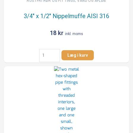
,
RUSTFRI RØR OG FITTINGS
VAND OG AFLØB
3/4″ x 1/2″ Nippelmuffe AISI 316
18
kr
inkl. moms
3/4"
Læg i kurv
x
1/2"
Nippelmuffe
AISI
316
antal