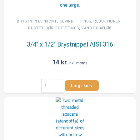
,
,
,
BRYSTNIPPEL NIP/NIP
GEVINDFITTINGS
REDUKTIONER
,
RUSTFRI RØR OG FITTINGS
VAND OG AFLØB
3/4″ x 1/2″ Brystnippel AISI 316
14
kr
inkl. moms
3/4"
Læg i kurv
x
1/2"
Brystnippel
AISI
316
antal