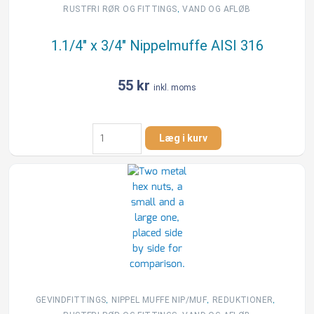
,
RUSTFRI RØR OG FITTINGS
VAND OG AFLØB
1.1/4″ x 3/4″ Nippelmuffe AISI 316
55
kr
inkl. moms
1.1/4"
Læg i kurv
x
3/4"
Nippelmuffe
AISI
316
antal
,
,
,
GEVINDFITTINGS
NIPPEL MUFFE NIP/MUF
REDUKTIONER