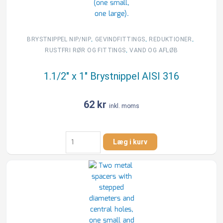
,
,
,
BRYSTNIPPEL NIP/NIP
GEVINDFITTINGS
REDUKTIONER
,
RUSTFRI RØR OG FITTINGS
VAND OG AFLØB
1.1/2″ x 1″ Brystnippel AISI 316
62
kr
inkl. moms
1.1/2"
Læg i kurv
x
1"
Brystnippel
AISI
316
antal