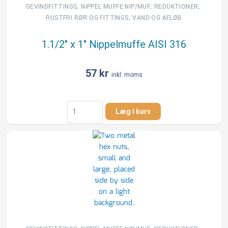
,
,
,
GEVINDFITTINGS
NIPPEL MUFFE NIP/MUF
REDUKTIONER
,
RUSTFRI RØR OG FITTINGS
VAND OG AFLØB
1.1/2″ x 1″ Nippelmuffe AISI 316
57
kr
inkl. moms
1.1/2"
Læg i kurv
x
1"
Nippelmuffe
AISI
316
antal