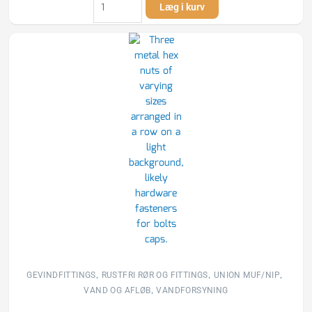
Læg i kurv
Union
med
konisk
tætning
muffe/nippel
AISI
316
antal
,
,
,
GEVINDFITTINGS
RUSTFRI RØR OG FITTINGS
UNION MUF/NIP
,
VAND OG AFLØB
VANDFORSYNING