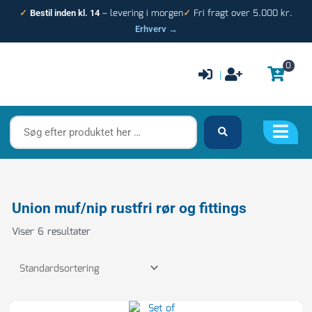
Gå
– levering i morgen
Fri fragt over 5.000 kr.
✓
Bestil inden kl. 14
✓
til
Erhverv →
indholdet
0
|
Søg
efter
produktet
her
…
Union muf/nip rustfri rør og fittings
Viser 6 resultater