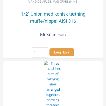
,
VAND OG AFLØB
VANDFORSYNING
1/2″ Union med konisk tætning
muffe/nippel AISI 316
55
kr
inkl. moms
1/2"
Læg i kurv
Union
med
konisk
tætning
muffe/nippel
AISI
316
antal