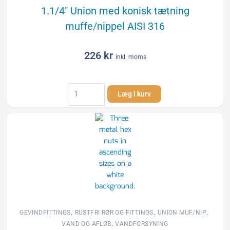
1.1/4″ Union med konisk tætning
muffe/nippel AISI 316
226
kr
inkl. moms
1.1/4"
Læg i kurv
Union
med
konisk
tætning
muffe/nippel
AISI
316
antal
,
,
,
GEVINDFITTINGS
RUSTFRI RØR OG FITTINGS
UNION MUF/NIP
,
VAND OG AFLØB
VANDFORSYNING