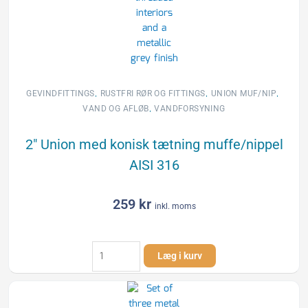
,
,
,
GEVINDFITTINGS
RUSTFRI RØR OG FITTINGS
UNION MUF/NIP
,
VAND OG AFLØB
VANDFORSYNING
2″ Union med konisk tætning muffe/nippel
AISI 316
259
kr
inkl. moms
2"
Læg i kurv
Union
med
konisk
tætning