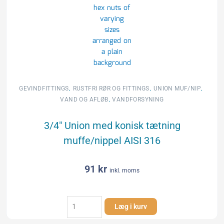
muffe/nippel
AISI
316
antal
,
,
,
GEVINDFITTINGS
RUSTFRI RØR OG FITTINGS
UNION MUF/NIP
,
VAND OG AFLØB
VANDFORSYNING
3/4″ Union med konisk tætning
muffe/nippel AISI 316
91
kr
inkl. moms
3/4"
Læg i kurv
Union
med