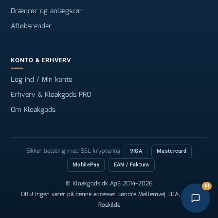
Drænrør og anlægsrør
Afløbsrender
KONTO & ERHVERV
Log ind / Min konto
Erhverv & Kloakgods PRO
Om Kloakgods
Sikker betaling med SSL-kryptering
VISA
Mastercard
MobilePay
EAN / Faktura
© Kloakgods.dk ApS 2014–2026
AI
OBS! Ingen varer på denne adresse: Søndre Mellemvej 30A, 4000
Roskilde