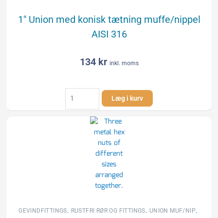
1″ Union med konisk tætning muffe/nippel
AISI 316
134
kr
inkl. moms
1"
Læg i kurv
Union
med
konisk
tætning
muffe/nippel
AISI
316
antal
,
,
,
GEVINDFITTINGS
RUSTFRI RØR OG FITTINGS
UNION MUF/NIP