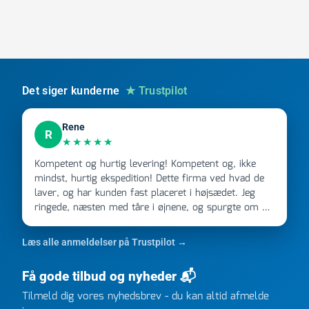
konisk
tætning
muffe/nippel
AISI
316
antal
Det siger kunderne
★ Trustpilot
Rene
R
★★★★★
Kompetent og hurtig levering! Kompetent og, ikke
mindst, hurtig ekspedition! Dette firma ved hvad de
laver, og har kunden fast placeret i højsædet. Jeg
ringede, næsten med tåre i øjnene, og spurgte om de
kunne levere en stor ordre, fordi Davidsen A/S ikke
kunne overholde en 2 måneder gammel aftale. Jeg
Læs alle anmeldelser på Trustpilot →
ringede onsdag kl 16, og min store ordre kom dagen
efter kl 6.45! Kan slet ikke få armene ned, og næste
Få gode tilbud og nyheder 📬
gang jeg skal bruge noget, vil jeg ringe til dem
FØRST. De varmeste og venligste hilsner fra Rene
Tilmeld dig vores nyhedsbrev - du kan altid afmelde